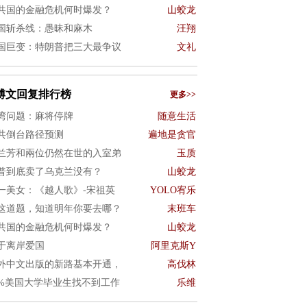
共国的金融危机何时爆发？
山蛟龙
国斩杀线：愚昧和麻木
汪翔
国巨变：特朗普把三大最争议
文礼
博文回复排行榜
更多>>
湾问题：麻将停牌
随意生活
共倒台路径预测
遍地是贪官
兰芳和兩位仍然在世的入室弟
玉质
普到底卖了乌克兰没有？
山蛟龙
一美女：《越人歌》-宋祖英
YOLO宥乐
这道题，知道明年你要去哪？
末班车
共国的金融危机何时爆发？
山蛟龙
于离岸爱国
阿里克斯Y
外中文出版的新路基本开通，
高伐林
0%美国大学毕业生找不到工作
乐维