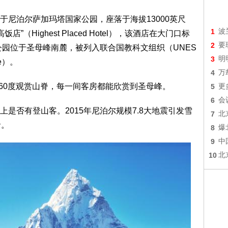
泊尔萨加玛塔国家公园，座落于海拔13000英尺
1
波
”（Highest Placed Hotel），该酒店在大门口标
2
要
公园位于圣母峰南麓，被列入联合国教科文组织（UNES
3
明
te）。
4
万
60度观赏山脊，每一间客房都能欣赏到圣母峰。
5
更
6
会
否有登山客。2015年尼泊尔规模7.8大地震引发雪
7
北
命。
8
爆
9
中
10
北