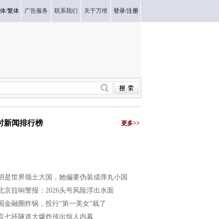
体
/
繁体
广告服务
联系我们
关于万维
登录
/
注册
小时新闻排行榜
更多>>
明是世界领土大国，她偏要伪装成弹丸小国
北京拉响警报：2026头号风险浮出水面
国金融圈炸锅，投行“第一美女”栽了
京七环隧道大爆炸传出惊人内幕