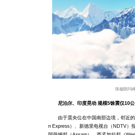
珠穆朗玛峰资料
尼泊尔、印度晃动 规模5馀震仅10
由于震央位在中国南部边境，邻近的尼泊
n Express）、新德里电视台（NDTV
阿萨姆邦（Assam）、西孟加拉邦（West