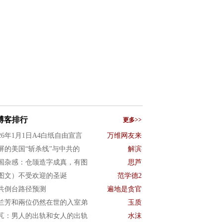
博客排行
更多>>
026年1月1日A4白纸自由宣言
万维网友来
屏的美国“斩杀线”与中共的
解滨
国杂感：仓颉造字成真，有图
思芦
图文）不受欢迎的圣诞
范学德2
共倒台路径预测
遍地是贪官
兰芳和兩位仍然在世的入室弟
玉质
芃：男人的出轨和女人的出轨
水沫