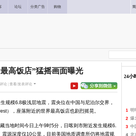
客
论坛
分类广告
购物
简
界最高饭店”猛摇画面曝光
24
评论 |
查看/发表评论
规模6.8极浅层地震，震央位在中国与尼泊尔交界，
1
明
erest），座落附近的世界最高饭店也剧烈摇晃。
2
爆
地时间今日上午9时5分，日喀则市附近发生规模6.
3
中
，震源深度仅10公里，目前美国地质调查所仍将地震规
4
北