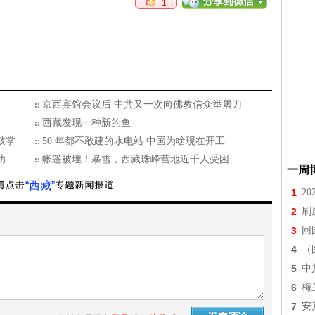
1
京西宾馆会议后 中共又一次向佛教信众举屠刀
西藏发现一种新的鱼
鼓掌
50 年都不敢建的水电站 中国为啥现在开工
功
帐篷被埋！暴雪，西藏珠峰营地近千人受困
一周
“西藏”
1
2
2
刷
3
回
4
（
5
中
6
梅
7
安