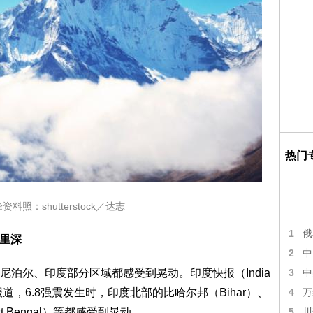
热门
照：shutterstock／达志
1
俄
公里深
2
中
尔、印度部分区域都感受到晃动。印度快报（India
3
中
）报道，6.8强震发生时，印度北部的比哈尔邦（Bihar）、
4
万
 Bengal）等都感受到晃动。
5
川