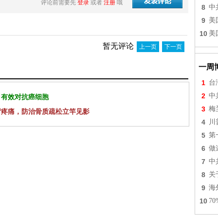
评论前需要先
登录
或者
注册
哦
8
中
9
美
10
美
暂无评论
上一页
下一页
一周
1
台
2
中
 有效对抗癌细胞
3
梅
背疼痛，防治骨质疏松立竿见影
4
川
5
第
6
做
7
中
8
关
9
海
10
7