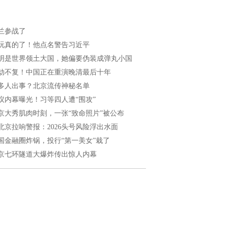
兰参战了
玩真的了！他点名警告习近平
明是世界领土大国，她偏要伪装成弹丸小国
劫不复！中国正在重演晚清最后十年
多人出事？北京流传神秘名单
议内幕曝光！习等四人遭“围攻”
京大秀肌肉时刻，一张“致命照片”被公布
北京拉响警报：2026头号风险浮出水面
国金融圈炸锅，投行“第一美女”栽了
京七环隧道大爆炸传出惊人内幕