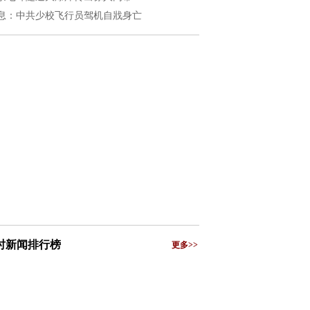
息：中共少校飞行员驾机自戕身亡
小时新闻排行榜
更多>>