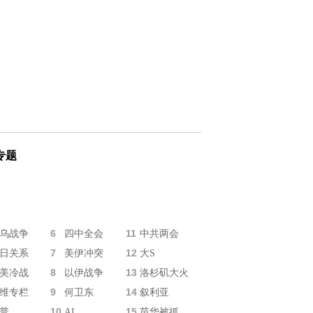
专题
6
11
乌战争
四中全会
中共两会
7
12
日关系
美伊冲突
大S
8
13
美冷战
以伊战争
洛杉矶大火
9
14
维专栏
何卫东
叙利亚
10
15
普
AI
苗华被抓