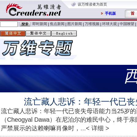
设万维读者为首页
首
手机版
即时新闻
焦点新闻
图片新闻
万维视频
环球大观
中国嘹望
|
|
|
|
|
|
流亡藏人悲诉：年轻一代已丧
流亡藏人悲诉：年轻一代已丧失母语能力当25岁
（Cheogyal Dawa）在尼泊尔的难民中心，终
严禁展示的达赖喇嘛肖像时，...< 详细 >