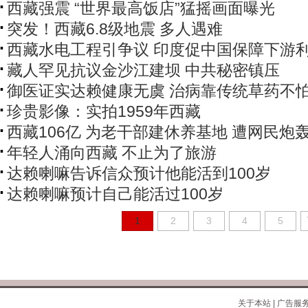
西藏强震 “世界最高饭店”猛摇画面曝光
突发！西藏6.8级地震 多人遇难
西藏水电工程引争议 印度促中国保障下游
藏人罕见抗议金沙江建坝 中共秘密镇压
御医证实达赖健康无虞 治病靠传统草药不
珍贵影像：实拍1959年西藏
西藏106亿 为老干部建休养基地 遭网民炮
年轻人涌向西藏 不止为了旅游
达赖喇嘛告诉信众预计他能活到100岁
达赖喇嘛预计自己能活过100岁
1
2
3
4
5
关于本站
|
广告服