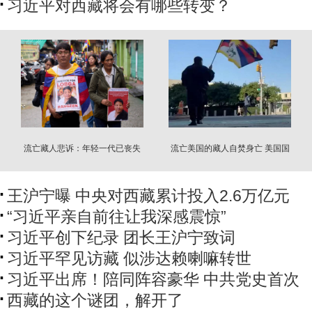
习近平对西藏将会有哪些转变？
流亡藏人悲诉：年轻一代已丧失
流亡美国的藏人自焚身亡 美国国
母语能力
务院发声明
王沪宁曝 中央对西藏累计投入2.6万亿元
“习近平亲自前往让我深感震惊”
习近平创下纪录 团长王沪宁致词
习近平罕见访藏 似涉达赖喇嘛转世
习近平出席！陪同阵容豪华 中共党史首次
西藏的这个谜团，解开了