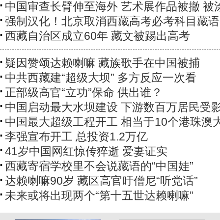
中国审查长臂伸至海外 艺术展作品被撤 被
强制汉化！北京取消西藏高考必考科目藏语
西藏自治区成立60年 藏文被踢出高考
疑因赞颂达赖喇嘛 藏族歌手在中国被捕
中共西藏建“超级大坝” 多方反应一次看
正部级高官“立功”保命 供出谁？
中国启动最大水坝建设 下游数百万居民受
中国最大超级工程开工 相当于10个港珠澳
李强宣布开工 总投资1.2万亿
41岁中国网红惊传猝逝 爱妻证实
西藏寄宿学校里不会说藏语的“中国娃”
达赖喇嘛90岁 藏区高官吁僧尼“听党话”
未来或将出现两个“第十五世达赖喇嘛”