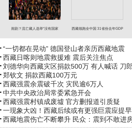
闹剧？流亡藏人选举“没有国家
西藏领跑全中国 31省份去年GDP
的”议会
成绩单揭晓
“一切都在晃动” 德国登山者亲历西藏地震
西藏日喀则地震救援难 震后关注焦点
刘德华向西藏灾区捐款500万 有人喊话 刀
郑钦文 捐款西藏100万元
西藏强震余震破千次 灾民逾6万人
中共中央政治局常委紧急开会
西藏强震村镇成废墟 官方删报道引质疑
一现象大凶！西藏后续或有更强巨震应提早
西藏地震伤亡不断攀升 民众：震到不敢进