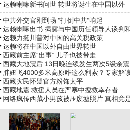
达赖喇嘛新书问世 转世将诞生在中国以外
中共外交官刚到场 “打倒中共”响起
达赖喇嘛出书 揭露与中国历任领导人谈判
达赖力挺川普对中国的高关税政策
达赖将在中国以外自由世界转世
西藏前主席“出事” 儿子也被带走
西藏大地震后 13日晚连续发生两次5级余震
胖妞飞4000多米高原咋这么利索？专家解
西藏灾民怀疑官方粉饰太平
西藏地震 救援人员在严寒中搜救幸存者
网络疯传西藏小男孩被压废墟照片 真相竟