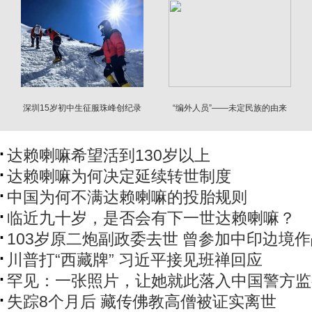
深圳15岁初中生征服珠峰创纪录
“编外人员”——未定民族的由来
达赖喇嘛希望活到130岁以上
达赖喇嘛为何决定延续转世制度
中国为何不满达赖喇嘛的投胎规则
临近九十岁，是否会有下一世达赖喇嘛？
103岁原二炮副政委去世 曾参加中印边境
川普打“西藏牌” 习近平接见班禅回应
罕见：一张照片，让她就此落入中国警方监
失踪8个月后 藏传佛教高僧被证实离世