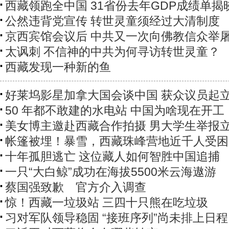
西藏领跑全中国 31省份去年GDP成绩单揭
公然违背党宣传 转世灵童须经过大清制度
京西宾馆会议后 中共又一次向佛教信众举
太讽刺 不信神的中共为何寻访转世灵童？
西藏发现一种新的鱼
好莱坞影星加拿大国会谈中国 获众议员起
50 年都不敢建的水电站 中国为啥现在开工
美女博主邀赴西藏合作拍摄 男大学生举报
帐篷被埋！暴雪，西藏珠峰营地近千人受困
十年孤胆逃亡 这位藏人如何智胜中国追捕
一只“大白鲸”成功在海拔5500米云海遨游
蔡国强致歉 官方介入调查
惊！西藏一垃圾站 三四十只熊在吃垃圾
习对军队领导稳固 “接班序列”尚未排上日程