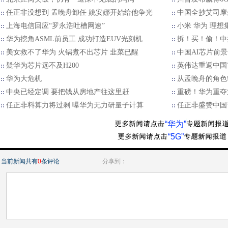
任正非没想到 孟晚舟卸任 姚安娜开始给他争光
中国全抄艾司摩
上海电信回应“罗永浩吐槽网速”
小米 华为 理想
华为挖角ASML前员工 成功打造EUV光刻机
拆！买！偷！中
美女救不了华为 火锅煮不出芯片 韭菜已醒
中国AI芯片前
疑华为芯片远不及H200
英伟达重返中国
华为大危机
从孟晚舟的角色
中央已经定调 要把钱从房地产往这里赶
重磅！华为重夺
任正非料算力将过剩 曝华为无力研量子计算
任正非盛赞中国
“华为”
“5G”
当前新闻共有
0
条评论
分享到：