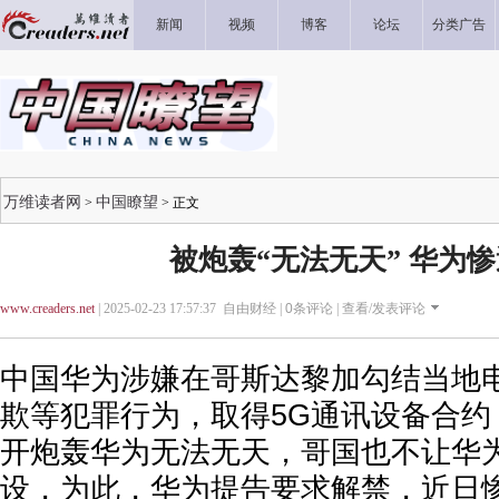
新闻
视频
博客
论坛
分类广告
万维读者网
中国瞭望
>
> 正文
被炮轰“无法无天” 华为
www.creaders.net
| 2025-02-23 17:57:37 自由财经 |
0
条评论 |
查看/发表评论
中国华为涉嫌在哥斯达黎加勾结当地
欺等犯罪行为，取得5G通讯设备合约
开炮轰华为无法无天，哥国也不让华为
设，为此，华为提告要求解禁，近日