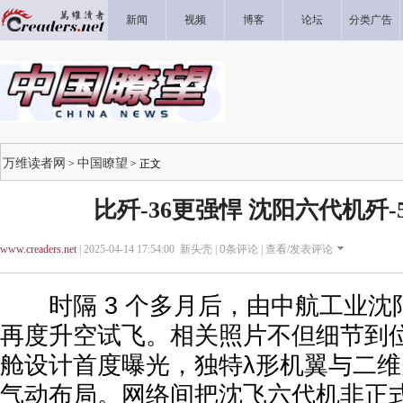
新闻
视频
博客
论坛
分类广告
万维读者网
中国瞭望
>
> 正文
比歼-36更强悍 沈阳六代机歼-
www.creaders.net
| 2025-04-14 17:54:00 新头壳 |
0
条评论 |
查看/发表评论
时隔 3 个多月后，由中航工业沈
再度升空试飞。相关照片不但细节到
舱设计首度曝光，独特λ形机翼与二
气动布局。网络间把沈飞六代机非正式