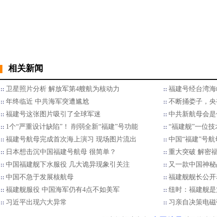
相关新闻
卫星照片分析 解放军第4艘航为核动力
福建号经台湾海
年终临近 中共海军突遭尴尬
不断捅娄子，央
福建号这张图片吸引了全球军迷
中共新航母会是
1个“严重设计缺陷”！ 削弱全新“福建”号功能
“福建舰”一位
福建号航母完成首次海上演习 现场图片流出
中国“福建”号航
日本想击沉中国福建号航母 很简单？
重大突破 解密
中国福建舰下水服役 几大诡异现象引关注
又一款中国神秘
中国不急于发展核航母
福建舰舰长公开
福建舰服役 中国海军仍有4点不如美军
纽时：福建舰是
习近平出现六大异常
习亲自决策电磁