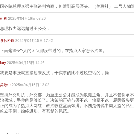
国务院总理李强主张谈判协商，但遭到高层否决。（美联社） 二号人物遭到
司机
2025年04月16日 03:20
总理权力远远超过王公公，
条款协议
2025年04月15日 17:42
下面这些5个人的团队都没带过的，在指点人家怎么治国。
lary
2025年04月15日 14:46
我要是李强就直接起来反抗，干实事的比不过说空话的，操．
吴敬中
2025年04月15日 13:02
坚持外交对抗，外交部，乃至王公公才能成为浪潮主角。并且不管你承不
治领域，手伸的足够长了。决策的正确与否不论，输赢不论，屁民得失更
正的成为了热点大网红，政治收益盆满钵满。不愧是传说中周太监的私生
屹立不倒，始终进步。有其爹的风范。