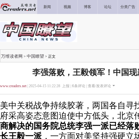
新闻
视频
博客
论坛
分类广告
万维读者网
中国瞭望
>
> 正文
李强落败，王毅领军！中国现
www.creaders.net
| 2025-04-15 11:22:28 上报 |
6
条评论 |
查看/发表评论
美中关税战争持续胶著，两国各自寻
府采高姿态意图迫使中方低头，北京
商解决的国务院总统李强一派已经落
长王毅一派
，一方面对美坚持强硬立