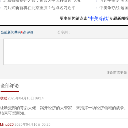
北京收获意外之喜：川普为中国科研送“大礼”
习近平噩梦 美
刀片式斩首将在北京重演？他点名习近平
中美争夺战 这
“中美冷战”
当前新闻共有
6
条评论
分享到：
评论前需要先
全部评论
咲媱
2025年04月16日 09:14
让断交部的背后大佬，踢开经济的大管家，来指挥一场经济领域的战争。
结果可想而知。
Ming520
2025年04月16日 05:25