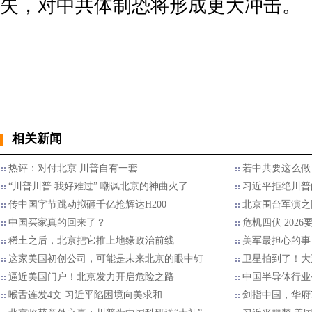
失，对中共体制恐将形成更大冲击。
相关新闻
热评：对付北京 川普自有一套
若中共要这么做
“川普川普 我好难过” 嘲讽北京的神曲火了
习近平拒绝川普的
传中国字节跳动拟砸千亿抢辉达H200
北京围台军演之
中国买家真的回来了？
危机四伏 202
稀土之后，北京把它推上地缘政治前线
美军最担心的事
这家美国初创公司，可能是未来北京的眼中钉
卫星拍到了！大
逼近美国门户！北京发力开启危险之路
中国半导体行业
喉舌连发4文 习近平陷困境向美求和
剑指中国，华府7