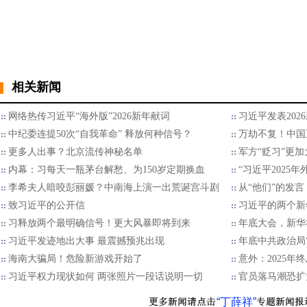
相关新闻
网络热传习近平“海外版”2026新年献词
习近平发表202
中纪委连提50次“自我革命” 释放何种信号？
万劫不复！中国
更多人出事？北京流传神秘名单
军方“贬习”更加
内幕：习每天一瓶茅台解愁、为150岁定期换血
“习近平2025
李希夫人暗咬彭丽媛？中南海上演一出荒诞宫斗剧
从“他们”的发言
致习近平的公开信
习近平的两个新
习释放两个最明确信号！更大风暴即将到来
年底大会，新华
习近平发迹地出大事 最震撼预兆出现
年底中共政治局
海南大骗局！危险新游戏开始了
意外：2025
习近平权力现状如何 两张照片一段话说明一切
官员落马潮恐扩
“丁薛祥”