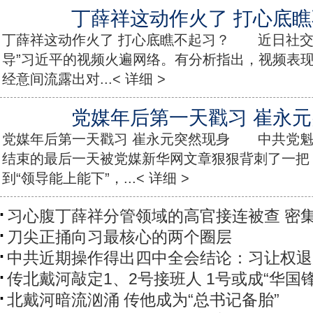
丁薛祥这动作火了 打心底
丁薛祥这动作火了 打心底瞧不起习？ 近日社交
导”习近平的视频火遍网络。有分析指出，视频表
经意间流露出对...< 详细 >
党媒年后第一天戳习 崔永
党媒年后第一天戳习 崔永元突然现身 中共党魁
结束的最后一天被党媒新华网文章狠狠背刺了一把
到“领导能上能下”，...< 详细 >
习心腹丁薛祥分管领域的高官接连被查 密
刀尖正捅向习最核心的两个圈层
中共近期操作得出四中全会结论：习让权退
传北戴河敲定1、2号接班人 1号或成“华国锋
北戴河暗流汹涌 传他成为“总书记备胎”