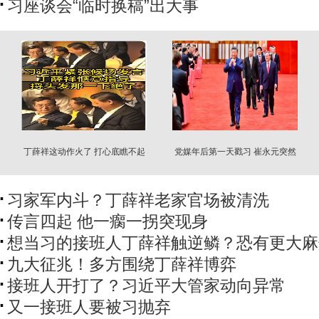
习座谈会“临时换稿”出大事
丁薛祥这动作火了 打心底瞧不起
党媒年后第一天戳习 崔永元突然
习？
现身
习家军内斗？丁薛祥老家官场被清洗
传言四起 他一瘸一拐突现身
想当习的接班人丁薛祥触逆鳞？恐有更大麻
九大征兆！多方围绕丁薛祥博弈
接班人开打了？习近平大管家动向异常
又一接班人要被习抛弃