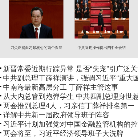
刀尖正捅向习最核心的两个圈层
中共近期操作得出四中全会结
论：习让权退居二线
新晋常委近期行踪异常 是否“失宠”引广泛
中共副总理丁薛祥演讲，强调习近平“重大国
中南海最新高层分工 丁薛祥主管这事
从大内总管到炮弹学生 中共四副总理身世
两会推副总理4人，习亲信丁薛祥排名第一
详解中共新一届政府领导班子阵容
习近平计划加强党对中国金融监管机构的控
两会将至，习近平经济领导班子大洗牌