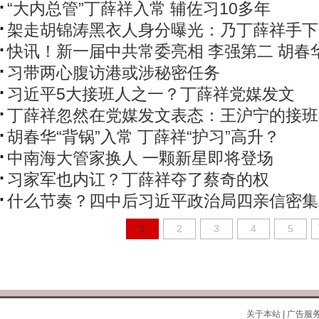
“大内总管”丁薛祥入常 辅佐习10多年
架走胡锦涛黑衣人身分曝光：乃丁薛祥手下
快讯！新一届中共常委亮相 李强第二 胡春
习带两心腹访港或涉秘密任务
习近平5大接班人之一？丁薛祥党媒发文
丁薛祥忽然在党媒发文表态：王沪宁的接班
胡春华“背锅”入常 丁薛祥“护习”高升？
中南海大管家换人 一颗新星即将登场
习家军也内讧？丁薛祥夺了蔡奇的权
什么节奏？四中后习近平政治局四亲信密集
1
2
3
4
5
关于本站
|
广告服