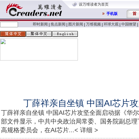
设万维读者为首页
首
手机版
即时新闻
焦点新闻
图片新闻
万维视频
环球大观
中国嘹望
|
|
|
|
|
|
丁
丁薛祥亲自坐镇 中国AI芯片
丁薛祥亲自坐镇 中国AI芯片攻坚全面启动据《华
部文件显示，中共中央政治局常委、国务院副总理
高规格委员会，在AI芯片...< 详细 >