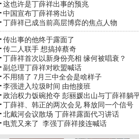
这也许是丁薛祥出事的预兆
中国宣布丁薛祥将出访
丁薛祥已成当前高层博弈的焦点人物
传出事的他终于露面了
传二人联手 想搞掉蔡奇
丁薛祥首次以新身份亮相 缘何被唱衰？
副总理丁薛祥对欧盟喊话
不用猜了 7月三中全会是啥样子
李强进入垃圾时间 由他接班
政治权力饭碗抢夺 彭丽媛出山与丁薛祥躺
丁薛祥、韩正的两次会见 释放同一个信号
北戴河会议散场 丁薛祥露面代习讲话
电荒又来了 ​ 李强丁薛祥接连喊话