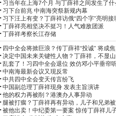
习当年在上海7个月 与丁薛祥之间发生了什
习下台前兆 中南海突祭新规内幕
习下汪上有变？丁薛祥访俄“四个字”亮明接
丁薛祥亮相坚决不挺习！人气难敌团派
丁薛祥考察长江存储
四中全会将掀巨浪？传丁薛祥“投诚” 将成
决定中国未来关键性人物？丁薛祥，不显山
乱套了！习四中全会退位 效仿邓小平垂帘
中南海最新会议又现反常
中共四中全会变天传言纷飞
中国副总理丁薛祥现身 发表主旨演讲
他的权力再被削？港澳办人事异动
腿被打瘸？丁薛祥再有异动，儿子和兄弟被
被他出卖！中纪委第一要案 惊传丁薛祥儿