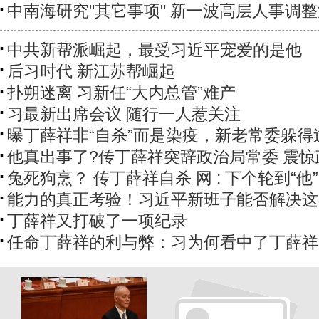
中南海研究"其它事项" 新一波高层人事调
中共新帮派崛起，最受习近平宠爱的是他
后习时代 新江苏帮崛起
扑朔迷离 习新任“大内总管”难产
习最新出席会议 随行一人惹关注
曝丁薛祥非“自杀”而是染疫，新老常委躲得
他真出事了?传丁薛祥突辞政治局常委 震惊
兔死狗烹？ 传丁薛祥自杀 网 : 下个轮到“他”
能力的真正考验！习近平新班子能否解决这
丁薛祥又打破了一项纪录
任命丁薛祥的利与弊：习为何看中了丁薛祥