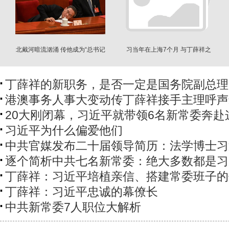
北戴河暗流汹涌 传他成为“总书记
习当年在上海7个月 与丁薛祥之
备胎”
间发生了什么
丁薛祥的新职务，是否一定是国务院副总理
港澳事务人事大变动传丁薛祥接手主理呼声
20大刚闭幕，习近平就带领6名新常委奔赴
习近平为什么偏爱他们
中共官媒发布二十届领导简历：法学博士习
逐个简析中共七名新常委：绝大多数都是习
丁薛祥：习近平培植亲信、搭建常委班子的
丁薛祥：习近平忠诚的幕僚长
中共新常委7人职位大解析