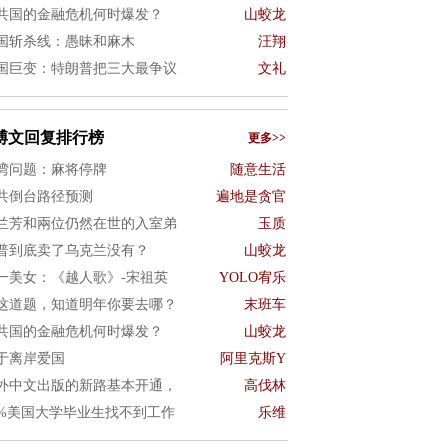
共国的金融危机何时爆发？
山蛟龙
国斩杀线：愚昧和麻木
汪翔
国巨变：特朗普把三大最争议
文礼
博文回复排行榜
更多>>
湾问题：麻将停牌
随意生活
共倒台路径预测
遍地是贪官
兰芳和兩位仍然在世的入室弟
玉质
普到底卖了乌克兰没有？
山蛟龙
一美女：《越人歌》-宋祖英
YOLO宥乐
这道题，知道明年你要去哪？
末班车
共国的金融危机何时爆发？
山蛟龙
于离岸爱国
阿里克斯Y
外中文出版的新路基本开通，
高伐林
0%美国大学毕业生找不到工作
乐维