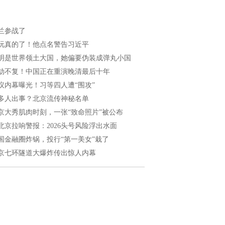
兰参战了
玩真的了！他点名警告习近平
明是世界领土大国，她偏要伪装成弹丸小国
劫不复！中国正在重演晚清最后十年
议内幕曝光！习等四人遭“围攻”
多人出事？北京流传神秘名单
京大秀肌肉时刻，一张“致命照片”被公布
北京拉响警报：2026头号风险浮出水面
国金融圈炸锅，投行“第一美女”栽了
京七环隧道大爆炸传出惊人内幕