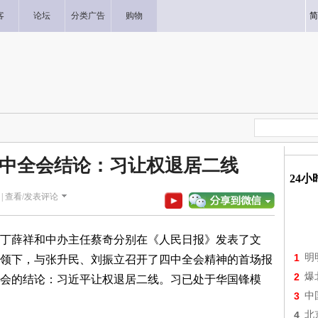
客
论坛
分类广告
购物
简
中全会结论：习让权退居二线
24
|
查看/发表评论
丁薛祥和中办主任蔡奇分别在《人民日报》发表了文
1
明
领下，与张升民、刘振立召开了四中全会精神的首场报
2
爆
会的结论：习近平让权退居二线。习已处于华国锋模
3
中
4
北