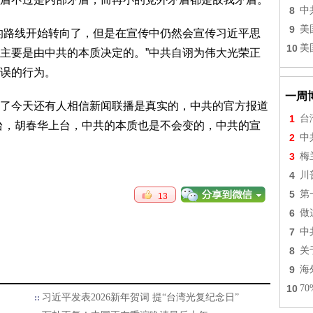
8
中
9
美
的路线开始转向了，但是在宣传中仍然会宣传习近平思
10
美
主要是由中共的本质决定的。”中共自诩为伟大光荣正
误的行为。
一周
了今天还有人相信新闻联播是真实的，中共的官方报道
1
台
台，胡春华上台，中共的本质也是不会变的，中共的宣
2
中
3
梅
4
川
5
第
13
6
做
7
中
8
关
9
海
10
7
习近平发表2026新年贺词 提“台湾光复纪念日”