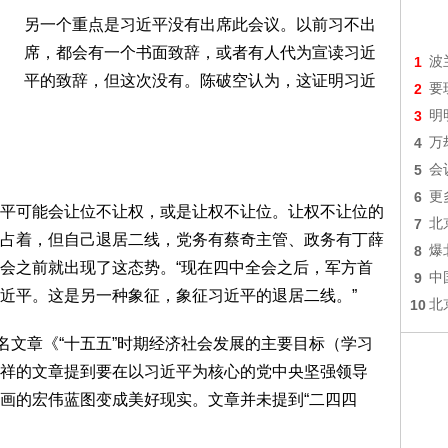
另一个重点是习近平没有出席此会议。以前习不出
席，都会有一个书面致辞，或者有人代为宣读习近
1
波
平的致辞，但这次没有。陈破空认为，这证明习近
2
要
3
明
4
万
5
会
6
更
平可能会让位不让权，或是让权不让位。让权不让位的
7
北
占着，但自己退居二线，党务有蔡奇主管、政务有丁薛
8
爆
会之前就出现了这态势。“现在四中全会之后，军方首
9
中
近平。这是另一种象征，象征习近平的退居二线。”
10
北
名文章《“十五五”时期经济社会发展的主要目标（学习
祥的文章提到要在以习近平为核心的党中央坚强领导
画的宏伟蓝图变成美好现实。文章并未提到“二四四