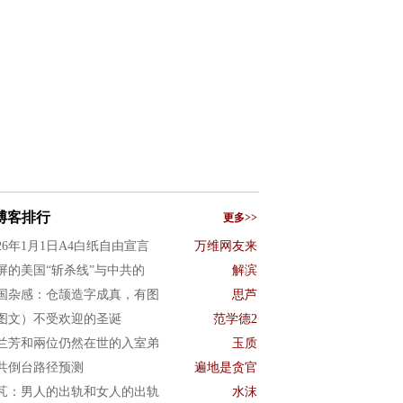
博客排行
更多>>
026年1月1日A4白纸自由宣言
万维网友来
屏的美国“斩杀线”与中共的
解滨
国杂感：仓颉造字成真，有图
思芦
图文）不受欢迎的圣诞
范学德2
兰芳和兩位仍然在世的入室弟
玉质
共倒台路径预测
遍地是贪官
芃：男人的出轨和女人的出轨
水沫