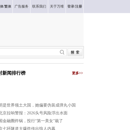
体
/
繁体
广告服务
联系我们
关于万维
登录
/
注册
小时新闻排行榜
更多>>
明是世界领土大国，她偏要伪装成弹丸小国
北京拉响警报：2026头号风险浮出水面
国金融圈炸锅，投行“第一美女”栽了
京七环隧道大爆炸传出惊人内幕