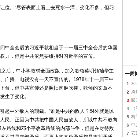
让位。“尽管表面上看上去死水一潭、变化不多，但习
四中全会后的习近平就相当于十一届三中全会后的华国
权力，但是中共依然要维持对习近平的宣传。
打倒之后，中小学教材全面改版，加入歌颂英明领袖华主
一周
、广播、电视没有一天不宣传的。1978年十一届三中
1
2
下台，但中共宣传还是照旧肉麻吹捧，歌颂的文章不
2
刷
发生了变化。
3
回
4
（
引起中外敌人的觊觎。“谁是中共的敌人？对外就是以
5
梅
人民。正因为中共把中国人民当敌人，所以中共不敢向
6
中
极左路线和邓小平改革路线的内部斗争，但是在对待敌
7
安
盾不过是内部矛盾，而再小的党外矛盾都是敌我矛盾。