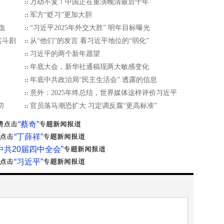
万劫不复！中国正在重演晚清最后十年
军方“贬习”更加大胆
血
“习近平2025年外交大胜” 明年目标曝光
宫斗剧
从“他们”的发言 看习近平地位的“弱化”
习近平的两个新年愿望
年底大会，新华社通稿现两大敏感变化
年底中共政治局“民主生活会” 透露的信息
意外：2025年终总结，世界媒体这样评价习近平
切
官员落马潮恐扩大 习定调反腐“更高标准”
“蔡奇”
“丁薛祥”
中共20届四中全会”
“习近平”