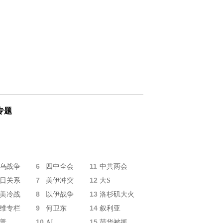
专题
6
11
乌战争
四中全会
中共两会
7
12
日关系
美伊冲突
大S
8
13
美冷战
以伊战争
洛杉矶大火
9
14
维专栏
何卫东
叙利亚
10
15
普
AI
苗华被抓