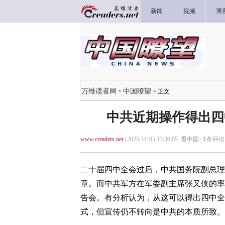
新闻
视频
博
万维读者网
中国瞭望
>
> 正文
中共近期操作得出四
www.creaders.net
| 2025-11-05 13:36:05 看中国 |
1
条评论 
二十届四中全会过后，中共国务院副总理
章。而中共军方在军委副主席张又侠的率
告会。有分析认为，从这可以得出四中全
式，但宣传仍不转向是中共的本质所致。