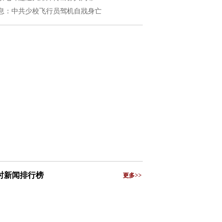
息：中共少校飞行员驾机自戕身亡
小时新闻排行榜
更多>>