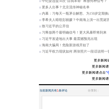
中纪委连提50次“自我革命” 释放何种信号？
更多人出事？北京流传神秘名单
内幕：习每天一瓶茅台解愁、为150岁定期换
李希夫人暗咬彭丽媛？中南海上演一出荒诞
致习近平的公开信
习释放两个最明确信号！更大风暴即将到来
习近平发迹地出大事 最震撼预兆出现
海南大骗局！危险新游戏开始了
习近平权力现状如何 两张照片一段话说明一
“
当前新闻共有
1
条评论
分享到：