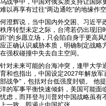
乌战争中，中国对俄实质支持让国际
难以再享有过往“两边通吃”的地缘作
何澄辉说，当中国内外交困、习近平
秩序转型未定之际，台湾若仍出现旧时
距”的乡愿立场，只会陷自身于更高风
应正确认识威胁本质，明确制定战略
在强权碰撞中失去自主空间。
针对未来可能的台海冲突，逢甲大学
育和也指出，中国设定2027年解放军
部战争”，包括对台低强度封锁。 他
洋的军事平衡快速倾斜，美国可能面
忧虑，而拜登与川普对中国战略虽有
上一致，即遏止中国扩张。