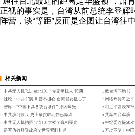
“通往台北最近的距离是华盛顿”，萧
正视的事实是，台湾从前总统李登辉
阵营，谈“等距”反而是企图让台湾往
相关新闻
中共无人机飞进台北101？专家曝惊人“陷阱”
致台湾同胞书
社论：中共军演 川普不担心 台湾就要担心了
网络热传习近平“
智库：“中国不具备攻台条件” 原因曝光
习近平发表202
中共演习收兵 史上最挑衅动作已降温
共军围台军演 
中共无人机拍摄台湾101大楼？真相曝光
中纪委连提50次
是否仿效拜登政府？世界紧盯川普
万劫不复！中国