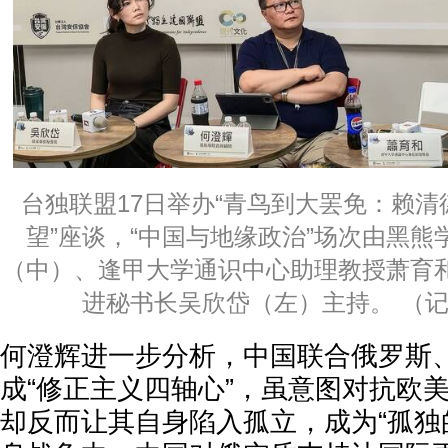
台独联盟17日举办“青鸟到大罢免：赖
望”座谈，“中国与地缘政治”场次由黑
（中）、逢甲大学通识中心助理教授萧育
进秘书长吴欣岱（左）主持。 （
何澄辉进一步分析，中国联合俄罗斯
成“修正主义四轴心”，虽意图对抗欧
却反而让其自身陷入孤立，成为“孤独