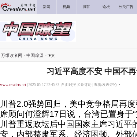
新闻
视频
博客
论坛
分类广告
万维读者网
中国瞭望
>
> 正文
习近平高度不安 中国不再
www.creaders.net
| 2025-05-17 22:45:37 自由时报 |
0
条评论 |
查看/发表评论
川普2.0强势回归，美中竞争格局再
席顾问何澄辉17日说，台湾已置身于“
川普重返政坛后中国国家主席习近平
安，内部整肃军系、经济困顿、外部