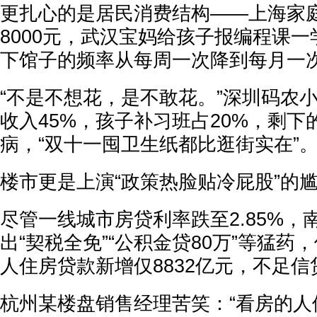
更扎心的是居民消费结构——上海家
8000元，武汉宝妈给孩子报编程课一
下馆子的频率从每周一次降到每月一
“不是不想花，是不敢花。”深圳码农
收入45%，孩子补习班占20%，剩下
病，“双十一囤卫生纸都比逛街实在”
楼市更是上演“政策热脸贴冷屁股”的
尽管一线城市房贷利率跌至2.85%，
出“契税全免”“公积金贷80万”等猛药，
人住房贷款新增仅8832亿元，不足信
杭州某楼盘销售经理苦笑：“看房的人