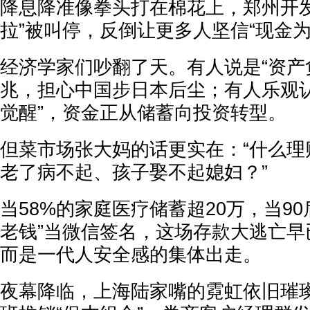
降息降准像拳头打在棉花上，郑州开发
拉”被叫停，反倒让更多人坚信“现金为
经济学家们吵翻了天。有人说是“资产
兆，担心中国步日本后尘；有人乐观认
觉醒”，资金正从储蓄向投资转型。
但菜市场张大妈的话更实在：“什么理
老了病不起、孩子娶不起媳妇？”
当58%的家庭医疗储蓄超20万，当90
老钱”当微信签名，这场存款大逃亡早
而是一代人安全感的集体出走。
夜幕降临，上海陆家嘴的霓虹依旧璀