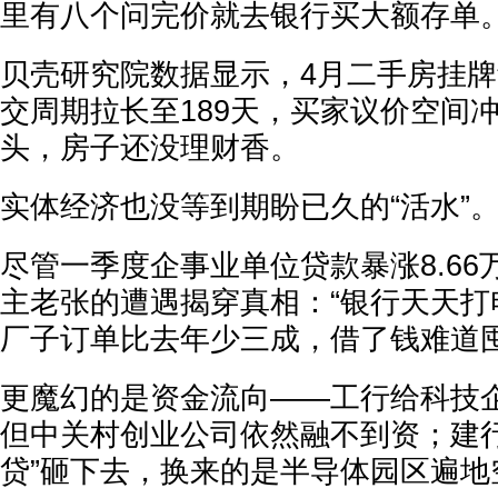
里有八个问完价就去银行买大额存单。
贝壳研究院数据显示，4月二手房挂牌
交周期拉长至189天，买家议价空间冲
头，房子还没理财香。
实体经济也没等到期盼已久的“活水”
尽管一季度企事业单位贷款暴涨8.6
主老张的遭遇揭穿真相：“银行天天打
厂子订单比去年少三成，借了钱难道囤
更魔幻的是资金流向——工行给科技企
但中关村创业公司依然融不到资；建行3
贷”砸下去，换来的是半导体园区遍地