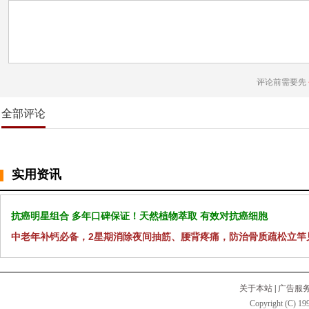
评论前需要先
全部评论
实用资讯
抗癌明星组合 多年口碑保证！天然植物萃取 有效对抗癌细胞
中老年补钙必备，2星期消除夜间抽筋、腰背疼痛，防治骨质疏松立竿
关于本站
|
广告服
Copyright (C) 199