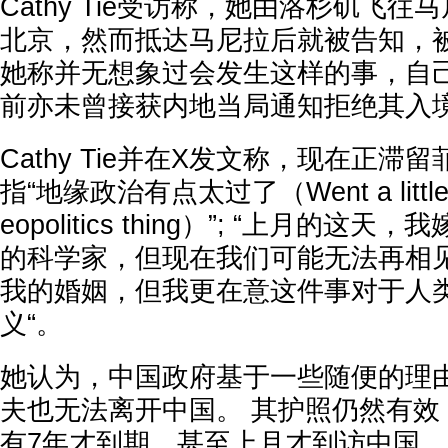
Cathy Tie受访称，她由洛杉矶飞
北京，然而抵达马尼拉后就被告知，
她称并无想象过会发生这样的事，自
前亦未曾接获内地当局通知拒绝其入
Cathy Tie并在X发文称，现在正滞
指“地缘政治有点太过了（Went a little too 
eopolitics thing）”; “上月的
的科学家，但现在我们可能无法再相见
我的婚姻，但我更在意这件事对于人
义“。
她认为，中国政府基于一些随便的理
夫也无法离开中国。 其护照仍然有效
有7年才到期，甚至上月才到访中国