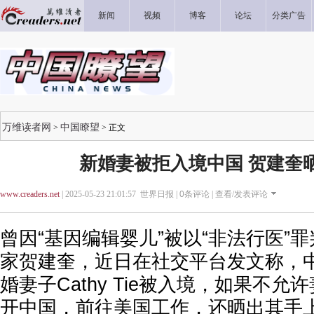
新闻
视频
博客
论坛
分类广告
万维读者网
中国瞭望
>
> 正文
新婚妻被拒入境中国 贺建奎
www.creaders.net
| 2025-05-23 21:01:57 世界日报 |
0
条评论 |
查看/发表评论
曾因“基因编辑婴儿”被以“非法行医”
家贺建奎，近日在社交平台发文称，
婚妻子Cathy Tie被入境，如果不
开中国，前往美国工作，还晒出其手