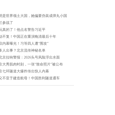
明是世界领土大国，她偏要伪装成弹丸小国
兰参战了
玩真的了！他点名警告习近平
劫不复！中国正在重演晚清最后十年
议内幕曝光！习等四人遭“围攻”
多人出事？北京流传神秘名单
北京拉响警报：2026头号风险浮出水面
京大秀肌肉时刻，一张“致命照片”被公布
京七环隧道大爆炸传出惊人内幕
义不亚于建造航母！中国胜利隧道通车