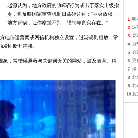
赵源认为，地方政府的“加码”行为或出于落实上级指
令，也反映国家审查机制日益碎片化：“中央放权，
1
明
地方背锅，让你察觉不到，限制却真实存在。”
2
波
3
要
方电信运营商或网信机构独立设置，过滤规则粗放，常
4
万
，一旦触发即断开连接。
5
会
判现象，常错误屏蔽与关键词无关的网站，波及教育、科
6
更
7
爆
8
北
9
北
10
意