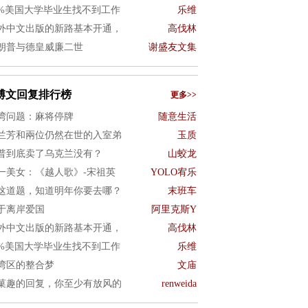
0%美国大学毕业生找不到工作
乐维
外中文出版的新路基本开通，
高伐林
朗普与德皇威廉二世
谢盛友文集
博文回复排行榜
更多>>
湾问题：麻将停牌
随意生活
兰芳和兩位仍然在世的入室弟
玉质
普到底卖了乌克兰没有？
山蛟龙
一美女：《越人歌》-宋祖英
YOLO宥乐
这道题，知道明年你要去哪？
末班车
于离岸爱国
阿里克斯Y
外中文出版的新路基本开通，
高伐林
0%美国大学毕业生找不到工作
乐维
湾区的整合梦
文庙
菓趣的回复，你至少有放风的
renweida