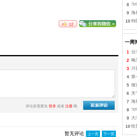
8
7
9
海
10
特
12
一周
1
台
2
梅
3
川
4
第
5
做
6
关
7
海
评论前需要先
登录
或者
注册
哦
8
7
9
大
10
给
暂无评论
上一页
下一页