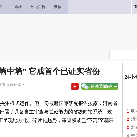
客
论坛
分类广告
购物
简
“墙中墙” 它成首个已证实省份
24
查看/发表评论
央集权式运作。但一份最新国际研究报告披露，河南省
1
明
外，部署了具备自主审查与拦截能力的省级封锁系统。这
2
爆
正呈现地方化、碎片化趋势，审查权或已“下沉”至基层
3
北
4
中