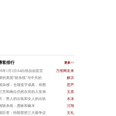
博客排行
更多>>
026年1月1日A4白纸自由宣言
万维网友来
屏的美国“斩杀线”与中共的
解滨
国杂感：仓颉造字成真，有图
思芦
兰芳和兩位仍然在世的入室弟
玉质
芃：男人的出轨和女人的出轨
水沫
国斩杀线：愚昧和麻木
汪翔
国巨变：特朗普把三大最争议
文礼