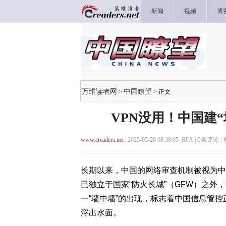
新闻
视频
博
万维读者网
中国瞭望
>
> 正文
VPN没用！中国建
www.creaders.net
| 2025-05-26 08:38:05 RFA |
0
条评论 |
长期以来，中国的网络审查机制被视为中
已独立于国家“防火长城”（GFW）之
一“墙中墙”的出现，标志着中国信息管控
浮出水面。