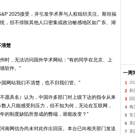
S&P 2025接受，并引发学术界与人权组织关注。斯坦福
统，但不排除其他人口密集或政治敏感地区如广东、湖
不清楚
州时，无法访问国外学术网站：“有的同学在北京、上
墙软件。”
一周
外国网站我们不清楚，也不归我们管。”
1
2
2
刷
不愿具名）认为，中国许多部门对上级下达的指令从来
3
回
多数人只能感受到压力，但不知为何，无论在互联网，
4
梅
年的制度缺陷所形成的弊端，谁能改变？”
5
安
6
美
河南网信办尚未对此作出回应。本台已向相关部门发送
7
美