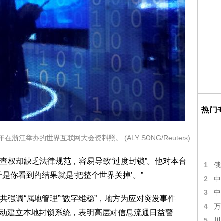
热门
浙江举办的世界互联网大会资料照。 (ALY SONG/Reuters)
查权却缺乏法律规范，容易导致“过度封锁”。他对本台
1
俄
是你看到的结果就是‘把整个世界关掉’。”
2
中
3
中
强调“属地管理”“数字维稳”，地方为应对突发事件
4
万
府主动建立本地封锁系统，表明高层对信息流通日益警
5
川