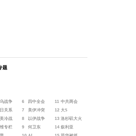
专题
6
11
乌战争
四中全会
中共两会
7
12
日关系
美伊冲突
大S
8
13
美冷战
以伊战争
洛杉矶大火
9
14
维专栏
何卫东
叙利亚
10
15
普
AI
苗华被抓