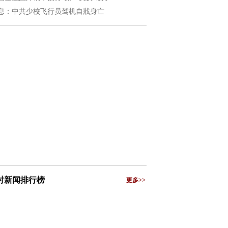
息：中共少校飞行员驾机自戕身亡
小时新闻排行榜
更多>>