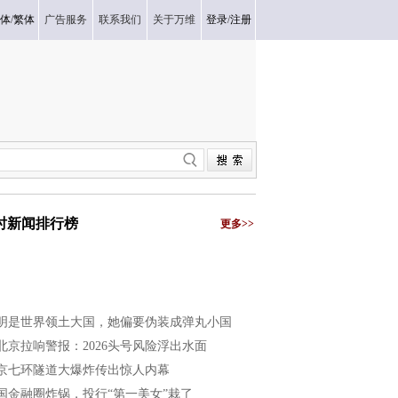
体
/
繁体
广告服务
联系我们
关于万维
登录
/
注册
小时新闻排行榜
更多>>
明是世界领土大国，她偏要伪装成弹丸小国
北京拉响警报：2026头号风险浮出水面
京七环隧道大爆炸传出惊人内幕
国金融圈炸锅，投行“第一美女”栽了