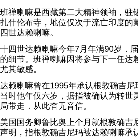
班禅喇嘛是西藏第二大精神领袖，驻
扎什伦布寺，地位仅次于流亡印度的
四世达赖喇嘛。
十四世达赖喇嘛今年7月年满90岁，
的细节。班禅喇嘛因将参与下一任达
尤其敏感。
达赖喇嘛曾在1995年承认根敦确吉
当时他年仅六岁，据指被确认为转世
局带走，从此杳无音信。
美国国务卿鲁比奥上个月就根敦确吉尼
声明，指根敦确吉尼玛被达赖喇嘛承