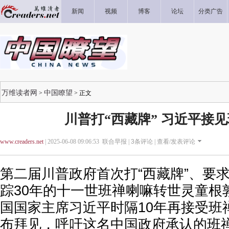
新闻
视频
博客
论坛
分类广告
万维读者网
中国瞭望
>
> 正文
川普打“西藏牌” 习近平接
www.creaders.net
| 2025-06-08 09:06:53 联合早报 |
3
条评论 |
查看/发表评论
第二届川普政府首次打“西藏牌”、要
踪30年的十一世班禅喇嘛转世灵童根
国国家主席习近平时隔10年再接受班
布拜见，呼吁这名中国政府承认的班