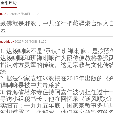
全部评论
g2j2
2025年06月08日 19:10
藏佛就是邪教，中共强行把藏疆港台纳入
墓。
gooddday
2025年06月08日 11:56
1. 达赖喇嘛不是“承认” 班禅喇嘛，是按
达赖喇嘛和班禅喇嘛作为藏传佛教格鲁派
指认对方灵童的传统。这是宗教与文化传
统。
2. 据法学家袁红冰教授在2013年出版的
禅喇嘛是被中共毒杀的。
3. 青海省塔尔寺住持阿嘉仁波切担任过十
寻访小组秘书长，他在回忆录《逆风顺水
实细节：一九九五年底，国家宗教事务局
波切透露了一个秘密，他们在金瓶掣签的