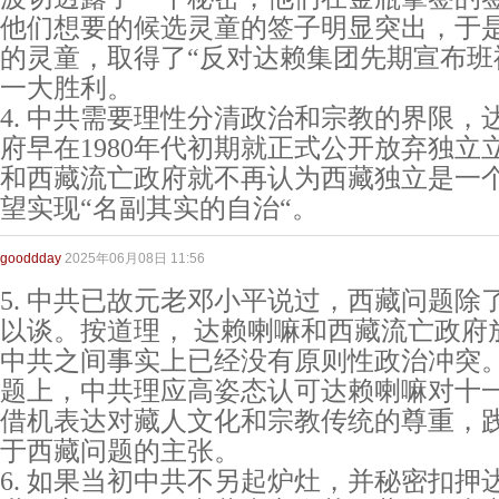
他们想要的候选灵童的签子明显突出，于是
的灵童，取得了“反对达赖集团先期宣布班
一大胜利。
4. 中共需要理性分清政治和宗教的界限，
府早在1980年代初期就正式公开放弃独立
和西藏流亡政府就不再认为西藏独立是一
望实现“名副其实的自治“。
gooddday
2025年06月08日 11:56
5. 中共已故元老邓小平说过，西藏问题除
以谈。按道理， 达赖喇嘛和西藏流亡政府
中共之间事实上已经没有原则性政治冲突
题上，中共理应高姿态认可达赖喇嘛对十
借机表达对藏人文化和宗教传统的尊重，
于西藏问题的主张。
6. 如果当初中共不另起炉灶，并秘密扣押