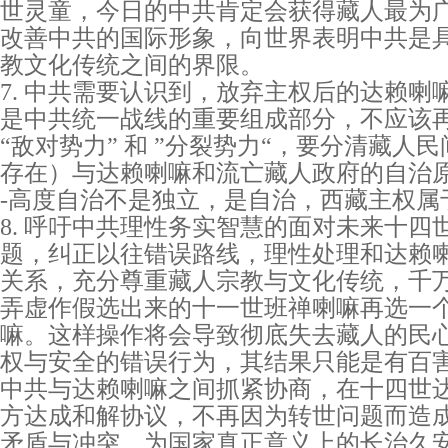
世灵童，今日的中共肯定会获得藏人最为
改善中共的国际形象，向世界表明中共是
教文化传统之间的界限。
7. 中共需要认识到，放弃主权后的达赖喇
是中共统一战线的重要组成部分，不应该
“敌对势力” 和 ”分裂势力“，要分清藏人
存在）与达赖喇嘛和流亡藏人政府的自治原则
-高度自治不是独立，是自治，西藏主权属
8. 呼吁中共理性务实智慧的面对未来十四
题，纠正以往错误路线，理性处理和达赖
关系，充分尊重藏人宗教与文化传统，千
弄虚作假选出来的十一世班禅喇嘛再选一
嘛。这样操作将会导致彻底失去藏人的民
权与安全的错误行为，其结果只能是有百
中共与达赖喇嘛之间抓紧协商，在十四世
方达成和解协议，不再因为转世问题而造
矛盾与冲突。为国家真正意义上的长治久