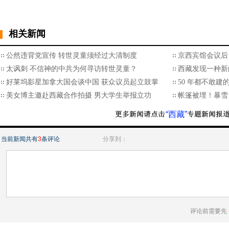
相关新闻
公然违背党宣传 转世灵童须经过大清制度
京西宾馆会议后
太讽刺 不信神的中共为何寻访转世灵童？
西藏发现一种新
好莱坞影星加拿大国会谈中国 获众议员起立鼓掌
50 年都不敢建
美女博主邀赴西藏合作拍摄 男大学生举报立功
帐篷被埋！暴雪
“西藏”
当前新闻共有
3
条评论
分享到：
评论前需要先