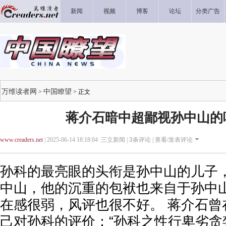
新闻
视频
博客
论坛
分类广告
万维读者网
中国瞭望
>
> 正文
蒋介石暗中超鄙视孙中山的
www.creaders.net
| 2025-06-14 18:18:04 三立新闻 |
3
条评论 |
查看/发表评论
孙科的最亮眼的头衔是孙中山的儿子
中山，他的沉重的包袱也来自于孙中山
在感很弱，风评也很不好。 蒋介石曾
己对孙科的评价：“孙科之性行卑劣贪