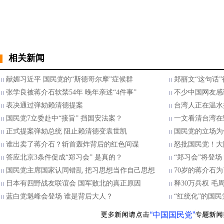
相关新闻
献媚习近平 国民党的“斯德哥尔摩”症候群
郑丽文“这句话
张学良被蒋介石软禁54年 晚年亲述“4件事”
不少中国网友感
表决通过弹劾赖清德提案
台湾人正在温水
国民党7立委赴中“接旨” 挡国安法案？
一文看清台湾在
正式提案弹劾总统 阻止赖清德变袁世凯
国民党的立场为
谁出卖了蒋介石？斩首轰炸背后的红色间谍
怒批国民党！大
答应北京3条件促成“郑习会” 是真的？
“郑习会”将登
国民党主席国家认同错乱 把习思想当作自己思想
70岁的蒋介石
日本有四野战友联谊会 国军败北的真正原因
释30万兵权 毛
蓝白党魁峰会登场 谁是背后大人？
“红统化”的国
“中国国民党”