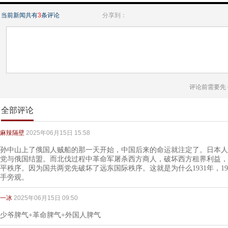
当前新闻共有
3
条评论
分享到：
评论前需要先
全部评论
麻辣隔壁
2025年06月15日 15:58
孙中山上了俄国人贼船的那一天开始，中国后来的命运就注定了。日本人
党与俄国结盟。而北伐过程中革命军屠杀西方商人，破坏西方租界利益，
平秩序。因为国共两党先破坏了远东国际秩序。这就是为什么1931年，1
手旁观。
一冰
2025年06月15日 09:50
少爷脾气+革命脾气+外国人脾气