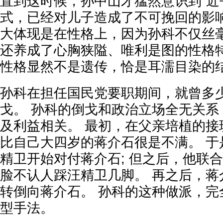
直到这时候，孙中山才猛然意识到“近
式，已经对儿子造成了不可挽回的影响
大体现是在性格上，因为孙科不仅丝
还养成了心胸狭隘、唯利是图的性格特
性格显然不是遗传，恰是耳濡目染的
孙科在担任国民党要职期间，就曾多
戈。 孙科的倒戈和政治立场全无关系
及利益相关。 最初，在父亲培植的接
比自己大四岁的蒋介石很是不满。 于
精卫开始对付蒋介石; 但之后，他联
脸不认人踩汪精卫几脚。 再之后，蒋
转倒向蒋介石。 孙科的这种做派，完
型手法。