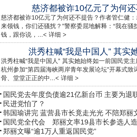
慈济都被诈10亿元了为何
慈济都被诈10亿元了为何还不提告？作者管仁健：
来领钱，你们还骚扰？”警察委屈地解释：“我在骚
钱，跟你说，...< 详细 >
洪秀柱喊“我是中国人” 其实
洪秀柱喊“我是中国人” 其实她始终如一前国民党
杭州参加“第四届海峡两岸青年发展论坛”开幕式致
骨、堂堂正正的中...< 详细 >
国民党去年度负债逾21亿新台币 主要为退
民进党怕了？
韩国瑜讲完 蓝营县市长竟走光光 不陪郑丽
国民党全代会 郑丽文率19县市长参选人
郑丽文曝“逾1万人重返国民党”