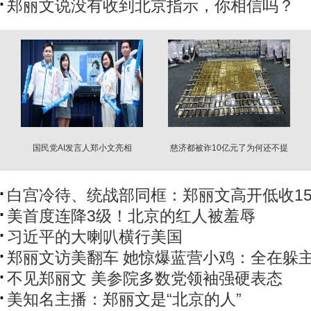
郑丽文说没有收到北京指示，你相信吗？
国民党AI发言人郑小文亮相
慈济都被诈10亿元了为何还不提
告？
白宫冷待、统战部同框：郑丽文高开低收1
美首度连降3级！北京的红人被羞辱
习近平的大喇叭横行美国
郑丽文访美翻车 她惊爆蓝营小鸡：全在躲
不见郑丽文 美参院多数党领袖强硬表态
美知名主播：郑丽文是“北京的人”