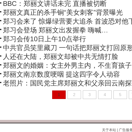
BBC：郑丽文讲话未完 直播被切断
郑丽文真正的杀手锏“美女刺客”背景曝光
郑习会来了 惊爆绿营要大追杀 首波恐对他
郑习会登场 郑丽文出发握拳 嗨喊…
郑习会传10日上午10点举行
中共官员笑里藏刀 一句话把郑丽文打回原
人还在大陆，郑丽文却被中共无情打脸
郑丽文的婚姻：女主外男主内，不生育孩子
郑丽文南京数度哽咽 提这四字令人动容
老照片：国民党主席郑丽文和父亲回云南探
1
2
3
4
5
关于本站
|
广告服