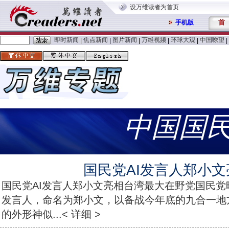
设万维读者为首页
首
手机版
即时新闻
焦点新闻
图片新闻
万维视频
环球大观
中国嘹望
|
|
|
|
|
|
中国国
国民党AI发言人郑小文
国民党AI发言人郑小文亮相台湾最大在野党国民
发言人，命名为郑小文，以备战今年底的九合一地
的外形神似...< 详细 >