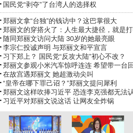
国民党“剥夺”了台湾人的选择权
郑丽文拿“台独”的钱访中？这巴掌很大
郑丽文的穿搭火了：人生最大捷径，就是打
随同郑丽文访问大陆 30岁的她最亮眼
李宗仁投诚声明 与郑丽文和平宣言
习下郑上？ 国民党“反攻大陆”初心不改？
郑丽文参观小米汽车惊呼连连 希望带一台
在故宫遇郑丽文 她超激动尖叫
“皇帝在哪下罪己诏？”郑丽文提问犀利
郑丽文这样吹捧习近平 恐连李克强都无法
习近平对郑丽文说这话 让网友全炸锅