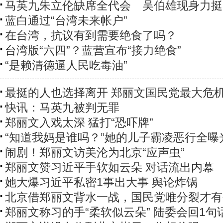
马英九朱立伦缺席全代会 吴伯雄现身力挺
蓝白通过“台湾未来帐户”
在台湾，抗议有到需要绝食了吗？
台湾版“六四”？蓝营宣布“接力绝食”
“是赖清德逼人民吃毒油”
最挺的人也选择离开 郑丽文国民党最大危
快讯：马英九被判无罪
郑丽文入戏太深 猛打“恐吓牌”
“知道我妈是谁吗？”她的儿子霸凌恶行全曝
闹剧！郑丽文访美沦为北京“应声虫”
郑丽文赞习近平手软如云朵 对话流出内幕
她大爆习近平私密1事出大事 舆论炸锅
北京借郑丽文背水一战，国民党唯分裂才有
郑丽文称习的手“柔软似云朵” 陆委会回1句