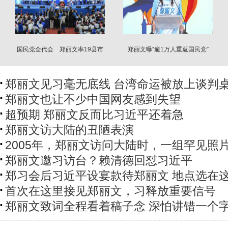
国民党全代会 郑丽文率19县市
郑丽文曝“逾1万人重返国民党”
长参选人造势
郑丽文见习毫无底线 台湾命运被放上谈判
郑丽文也让不少中国网友感到失望
超预期 郑丽文反而比习近平还着急
郑丽文访大陆的丑陋表演
2005年，郑丽文访问大陆时，一组罕见照
郑丽文邀习访台？赖清德回怼习近平
郑习会后习近平设宴款待郑丽文 地点选在
首次在这里接见郑丽文，习释放重要信号
郑丽文致词全程看着稿子念 深怕讲错一个