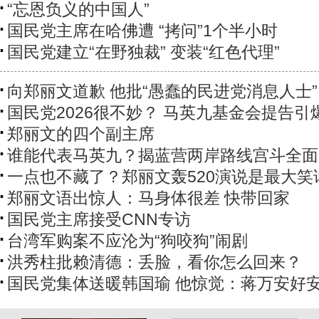
“忘恩负义的中国人”
国民党主席在哈佛遭 “拷问”1个半小时
国民党建立“在野独裁” 变装“红色代理”
向郑丽文道歉 他批“愚蠢的民进党消息人士”
国民党2026很不妙？ 马英九基金会提告引
郑丽文的四个副主席
谁能代表马英九？揭蓝营两岸路线宫斗全面
一点也不藏了？郑丽文轰520演说是最大笑
郑丽文语出惊人：马身体很差 快带回家
国民党主席接受CNN专访
台湾军购案不应沦为“狗咬狗”闹剧
洪秀柱批赖清德：丢脸，看你怎么回来？
国民党集体送暖韩国瑜 他惊觉：蒋万安好