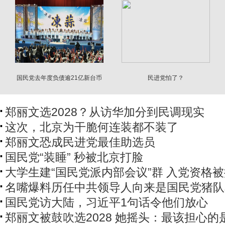
国民党去年度负债逾21亿新台币
民进党怕了？
主要为退职金
郑丽文选2028？从访华加分到民调现实
这次，北京为干脆何连装都不装了
郑丽文恐成民进党最佳助选员
国民党“装睡” 秒被北京打脸
大学生建“国民党派内部会议”群 入党资格
名嘴爆料历任中共领导人向来是国民党猪队
国民党访大陆，习近平1句话令他们放心
郑丽文被鼓吹选2028 她摇头：最该担心的