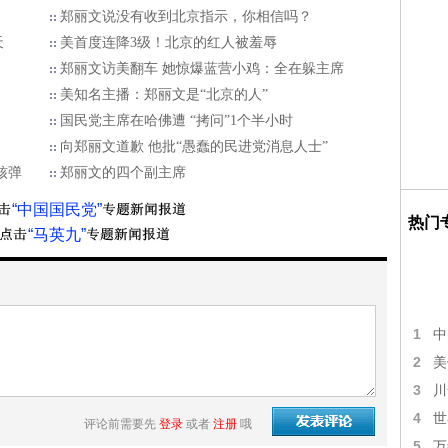
郑丽文说没有收到北京指示，你相信吗？
天
美首度连降3级！北京的红人被羞辱
郑丽文访美翻车 她惊爆蓝营小鸡：全在躲主席
美知名主播：郑丽文是“北京的人”
国民党主席在哈佛遭 “拷问”1个半小时
向郑丽文道歉 他批“愚蠢的民进党消息人士”
核弹
郑丽文的四个副主席
“中国国民党”
热门
“马英九”
1
中
2
美
3
川
4
世
评论前需要先
登录
或者
注册
哦
5
万