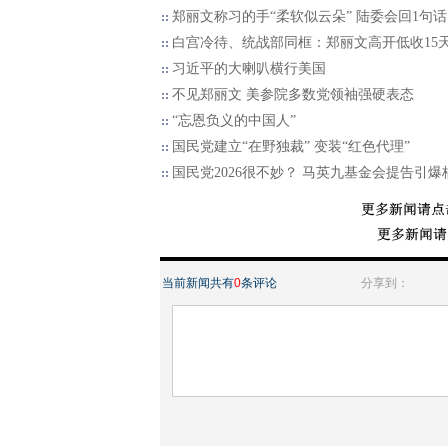
郑丽文称习的手“柔软似云朵” 陆委会回1句话
白宫冷待、统战部同框：郑丽文高开低收15
习近平的大喇叭横行美国
不见郑丽文 美参院多数党领袖强硬表态
“忘恩负义的中国人”
国民党建立“在野独裁” 变装“红色代理”
国民党2026很不妙？ 马英九基金会提告引爆
当前新闻共有
0
条评论
分享到：