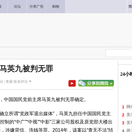
客
论坛
分类广告
购物
简
马英九被判无罪
24
论 |
查看/发表评论
上诉，中国国民党前主席马英九被判无罪确定。
1
网
定，确立所谓“党政军退出媒体”，马英九担任中国国民党主
2
美
制的“中广”“中视”“中影”三家公司股权及原党部大楼出
3
美
，涉嫌背信、洗钱等罪。2014年，该案以“查无不法”结
4
两