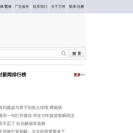
体
/
繁体
广告服务
联系我们
关于万维
登录
/
注册
小时新闻排行榜
更多>>
传刘建超与章子怡惊人绯闻 网疯猜
海关一句打开微信 华女10年旅游签瞬间没
军不忍了 扒光解放军底裤
大宿敌打算和解，北京的噩梦要来了