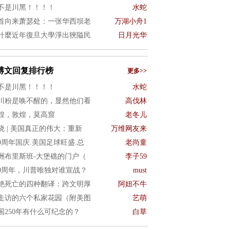
不是川黑！！！！
水蛇
首向来萧瑟处：一张华西坝老
万湖小舟1
什麼近年復旦大學淨出狹隘民
日月光华
博文回复排行榜
更多>>
不是川黑！！！！
水蛇
川粉是唤不醒的，显然他们看
高伐林
煌，敦煌，莫高窟
老冬儿
晓 | 美国真正的伟大：重新
万维网友来
50周年国庆.美国足球旺盛.总
老尚童
洲布里斯班-大堡礁的门户（
李子59
50周年，川普唯独对谁宣战？
must
绝死亡的四种翻译：跨文明厚
阿妞不牛
走访的六个私家花园（附美图
艺萌
国250年有什么可纪念的？
白草