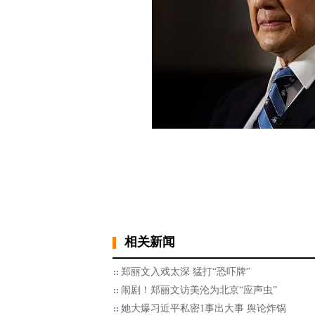
相关新闻
郑丽文入戏太深 猛打“恐吓牌”
闹剧！郑丽文访美沦为北京“应声虫”
她大爆习近平私密1事出大事 舆论炸锅