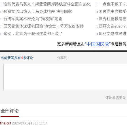
谁能代表马英九？揭蓝营两岸路线宫斗全面白热化
一点也不藏了？
郑丽文语出惊人：马身体很差 快带回家
国民党主席接受
台湾军购案不应沦为“狗咬狗”闹剧
洪秀柱批赖清德
国民党集体送暖韩国瑜 他惊觉：蒋万安好安静
郑丽文选202
这次，北京为干脆何连装都不装了
郑丽文恐成民进
“中国国民党”
当前新闻共有
4
条评论
分享到：
评论前需要先
全部评论
finalcut
2026年06月13日 11:34