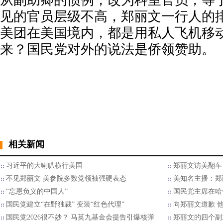
从副助卿的惯例，改为科室官员，等
见的官员层级不高，郑丽文一行人的
美团在美国境内，都是用私人飞机移
来？国民党对外的说法是侨领赞助。
相关新闻
习近平的大喇叭横行美国
郑丽文访美翻车
不见郑丽文 美参院多数党领袖强硬表态
美知名主播：郑
“忘恩负义的中国人”
国民党主席在哈佛
国民党建立“在野独裁” 变装“红色代理”
向郑丽文道歉 
国民党2026很不妙？ 马英九基金会提告引爆核弹
郑丽文的四个副