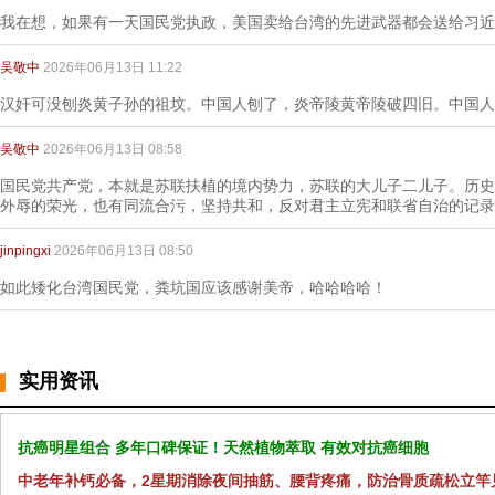
我在想，如果有一天国民党执政，美国卖给台湾的先进武器都会送给习近
吴敬中
2026年06月13日 11:22
汉奸可没刨炎黄子孙的祖坟。中国人刨了，炎帝陵黄帝陵破四旧。中国人
吴敬中
2026年06月13日 08:58
国民党共产党，本就是苏联扶植的境内势力，苏联的大儿子二儿子。历史
外辱的荣光，也有同流合污，坚持共和，反对君主立宪和联省自治的记录
jinpingxi
2026年06月13日 08:50
如此矮化台湾国民党，粪坑国应该感谢美帝，哈哈哈哈！
实用资讯
抗癌明星组合 多年口碑保证！天然植物萃取 有效对抗癌细胞
中老年补钙必备，2星期消除夜间抽筋、腰背疼痛，防治骨质疏松立竿