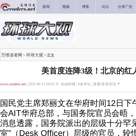
新闻
视频
博客
论坛
分类广告
万维读者网
环球大观
>
> 正文
美首度连降3级！北京的红
www.creaders.net
| 2026-06-13 08:01:31 自由时报 |
4
条评论 |
查看/发表评论
国民党主席郑丽文在华府时间12日下
会AIT华府总部，与国务院官员会晤
消息透露，国务院派出的层级十分罕见
室”（Desk Officer）层级的官员