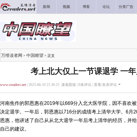
新闻
视频
博客
论坛
分类广告
万维读者网
中国瞭望
>
> 正文
考上北大仅上一节课退学 一
www.creaders.net
| 2025-06-19 21:36:25 潇湘晨报 |
0
条评论 |
查看/发表评论
河南焦作的郭恩惠在2019年以669分入北大医学院，因不喜欢
决定退学。一年后，郭恩惠以716分的成绩考上清华大学。6月
恩惠，他讲述了自己从从北大退学一年后考上清华的经历，并给
自己的建议。