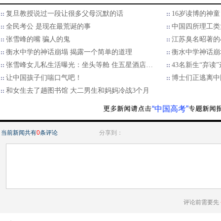
复旦教授说过一段让很多父母沉默的话
16岁读博的神
全民考公 是现在最荒诞的事
中国四所理工类
张雪峰的嘴 骗人的鬼
江苏臭名昭著的
衡水中学的神话崩塌 揭露一个简单的道理
衡水中学神话崩
张雪峰女儿私生活曝光：坐头等舱 住五星酒店…
43名新生“弃读
让中国孩子们喘口气吧！
博士们正逃离中
和女生去了趟图书馆 大二男生和妈妈冷战3个月
“中国高考”
当前新闻共有
0
条评论
分享到：
评论前需要先