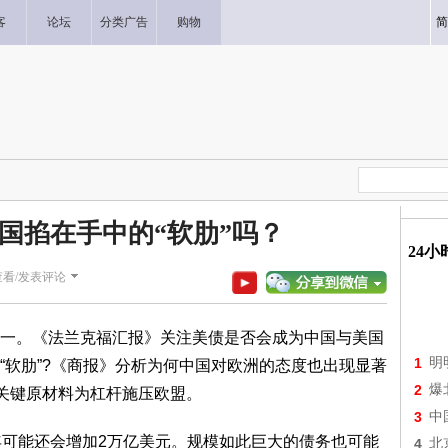
客
论坛
分类广告
购物
简
国掐在手中的“软肋”吗？
24
查看/发表评论
一。《法兰克福汇报》关注美债是否会成为中国与美国
1
明
“软肋”?《商报》分析为何中国对欧洲的态度也出现显著
2
爆
等关键原材料为杠杆施压欧盟。
3
中
年可能还会增加2万亿美元。规模如此巨大的债务也可能
4
北