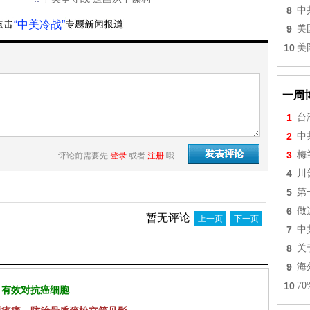
8
中
“中美冷战”
9
美
10
美
一周
1
台
2
中
3
梅
评论前需要先
登录
或者
注册
哦
4
川
5
第
6
做
暂无评论
上一页
下一页
7
中
8
关
9
海
10
7
 有效对抗癌细胞