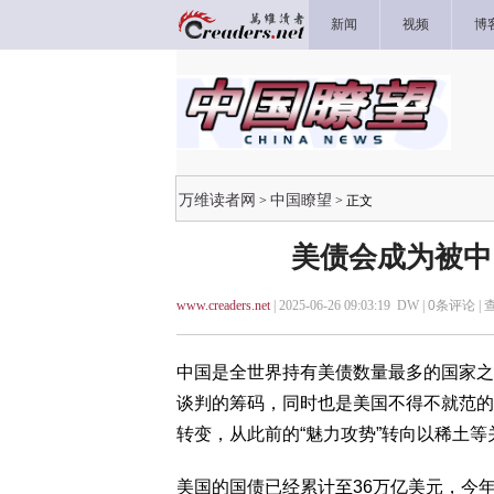
新闻
视频
博
万维读者网
中国瞭望
>
> 正文
美债会成为被中
www.creaders.net
| 2025-06-26 09:03:19 DW |
0
条评论 |
中国是全世界持有美债数量最多的国家之
谈判的筹码，同时也是美国不得不就范的
转变，从此前的“魅力攻势”转向以稀土
美国的国债已经累计至36万亿美元，今