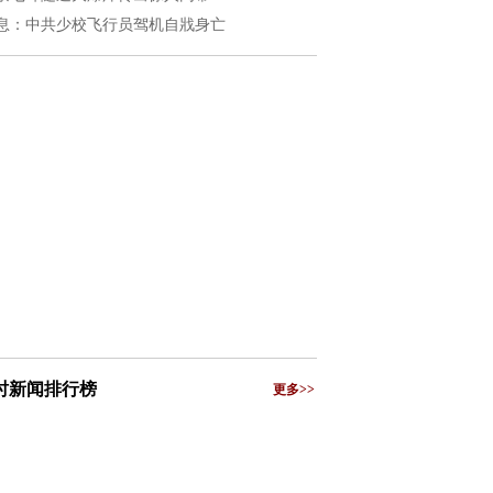
息：中共少校飞行员驾机自戕身亡
小时新闻排行榜
更多>>