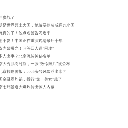
兰参战了
明是世界领土大国，她偏要伪装成弹丸小国
玩真的了！他点名警告习近平
劫不复！中国正在重演晚清最后十年
议内幕曝光！习等四人遭“围攻”
多人出事？北京流传神秘名单
京大秀肌肉时刻，一张“致命照片”被公布
北京拉响警报：2026头号风险浮出水面
国金融圈炸锅，投行“第一美女”栽了
京七环隧道大爆炸传出惊人内幕