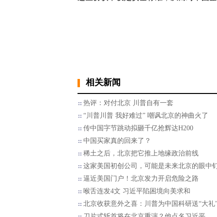
相关新闻
热评：对付北京 川普自有一套
“川普川普 我好难过” 嘲讽北京的神曲火了
传中国字节跳动拟砸千亿抢辉达H200
中国买家真的回来了？
稀土之后，北京把它推上地缘政治前线
这家美国初创公司，可能是未来北京的眼中
逼近美国门户！北京发力开启危险之路
喉舌连发4文 习近平陷困境向美求和
北京收获意外之喜：川普为中国科研送“大礼
刀片式斩首将在北京重演？他点名习近平