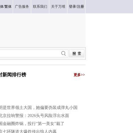
体
/
繁体
广告服务
联系我们
关于万维
登录
/
注册
小时新闻排行榜
更多>>
明是世界领土大国，她偏要伪装成弹丸小国
北京拉响警报：2026头号风险浮出水面
国金融圈炸锅，投行“第一美女”栽了
京七环隧道大爆炸传出惊人内幕