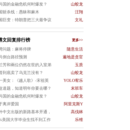
共国的金融危机何时爆发？
山蛟龙
国斩杀线：愚昧和麻木
汪翔
国巨变：特朗普把三大最争议
文礼
博文回复排行榜
更多>>
湾问题：麻将停牌
随意生活
共倒台路径预测
遍地是贪官
兰芳和兩位仍然在世的入室弟
玉质
普到底卖了乌克兰没有？
山蛟龙
一美女：《越人歌》-宋祖英
YOLO宥乐
这道题，知道明年你要去哪？
末班车
共国的金融危机何时爆发？
山蛟龙
于离岸爱国
阿里克斯Y
外中文出版的新路基本开通，
高伐林
0%美国大学毕业生找不到工作
乐维