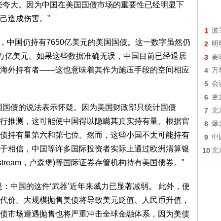
些夸大。因为中国在美国国债市场的重要性已经明显下
己造成伤害。”
1
波
，中国仍持有7650亿美元的美国国债。这一数字虽然仍
2
明
.3万亿美元。如果这些数据准确无误，中国目前已经退居
3
要
海外持有者——这也意味着其作为施压手段的空间相应
4
万
5
会
6
更
国国债的说法表示怀疑。因为美国财政部只统计国债
7
北
业银行推测，这可能使中国得以隐瞒其真实持有量。根据官
8
爆
债持有量第六和第七位。然而，这些小国不太可能持有
9
中
于相信，中国等许多国际投资者实际上通过欧洲清算银
10
北
learstream，卢森堡)等国际证券存管机构持有美国债券。”
：中国的这件‘武器’近年来威力已显著减弱。 此外，使
代价。大规模抛售美债将导致美元贬值、人民币升值，
债市场遭遇抛售也将严重冲击全球金融体系，因为美债