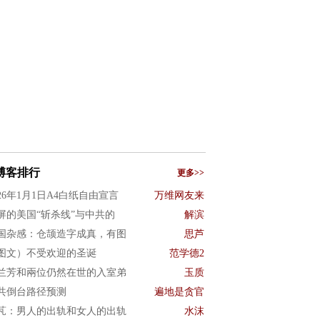
博客排行
更多>>
026年1月1日A4白纸自由宣言
万维网友来
屏的美国“斩杀线”与中共的
解滨
国杂感：仓颉造字成真，有图
思芦
图文）不受欢迎的圣诞
范学德2
兰芳和兩位仍然在世的入室弟
玉质
共倒台路径预测
遍地是贪官
芃：男人的出轨和女人的出轨
水沫