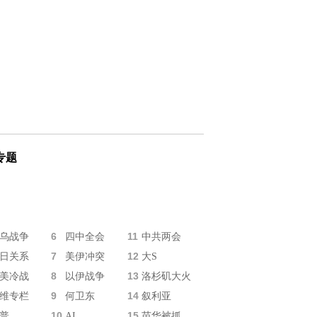
专题
6
11
乌战争
四中全会
中共两会
7
12
日关系
美伊冲突
大S
8
13
美冷战
以伊战争
洛杉矶大火
9
14
维专栏
何卫东
叙利亚
10
15
普
AI
苗华被抓