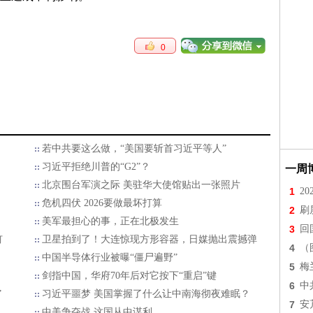
0
若中共要这么做，“美国要斩首习近平等人”
习近平拒绝川普的“G2”？
一周
北京围台军演之际 美驻华大使馆贴出一张照片
1
2
危机四伏 2026要做最坏打算
2
刷
美军最担心的事，正在北极发生
3
回
钉
卫星拍到了！大连惊现方形容器，日媒抛出震撼弹
4
（
中国半导体行业被曝“僵尸遍野”
5
梅
剑指中国，华府70年后对它按下“重启”键
6
中
”
习近平噩梦 美国掌握了什么让中南海彻夜难眠？
7
安
中美争夺战 这国从中谋利