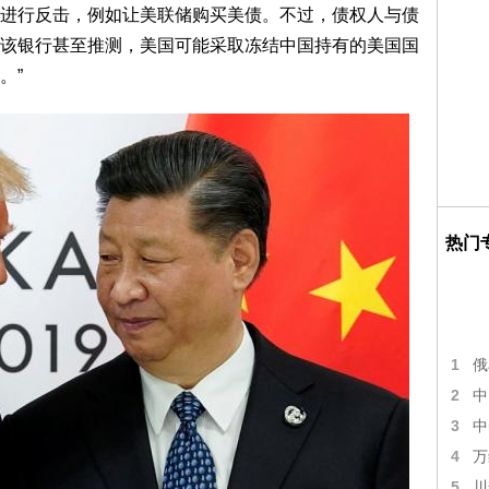
进行反击，例如让美联储购买美债。不过，债权人与债
该银行甚至推测，美国可能采取冻结中国持有的美国国
。”
热门
1
俄
2
中
3
中
4
万
5
川