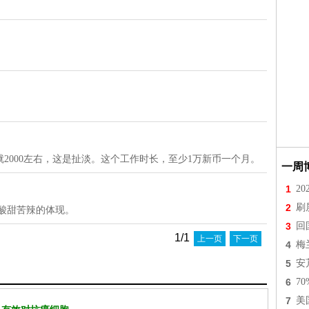
也就2000左右，这是扯淡。这个工作时长，至少1万新币一个月。
一周
1
2
2
刷
酸甜苦辣的体现。
3
回
1/1
上一页
下一页
4
梅
5
安
6
7
7
美