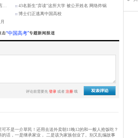
店…
43名新生“弃读”这所大学 被公开姓名 网络炸锅
博士们正逃离中国高校
个月
“中国高考”
评论前需要先
登录
或者
注册
哦
可不是一介草民！还用去送外卖朝11晚12的和一般人抢饭吃？
料的话，一是继承家业， 二是该为家族创业了。别又乱编故事