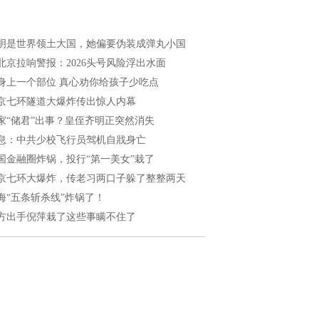
明是世界领土大国，她偏要伪装成弹丸小国
北京拉响警报：2026头号风险浮出水面
身上一个部位 真心劝你给孩子少吃点
京七环隧道大爆炸传出惊人内幕
家“储君”出事？皇侄齐明正突然消失
息：中共少校飞行员驾机自戕身亡
国金融圈炸锅，投行“第一美女”栽了
京七环大爆炸，传老习两口子躲了整整两天
海“五条斩杀线”炸锅了！
方出手倪萍栽了这些事瞒不住了