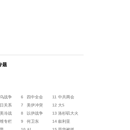
专题
6
11
乌战争
四中全会
中共两会
7
12
日关系
美伊冲突
大S
8
13
美冷战
以伊战争
洛杉矶大火
9
14
维专栏
何卫东
叙利亚
10
15
普
AI
苗华被抓