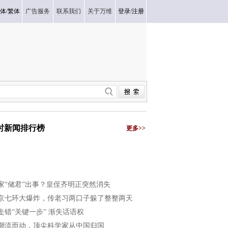
体
/
繁体
广告服务
联系我们
关于万维
登录
/
注册
小时新闻排行榜
更多>>
家“储君”出事？皇侄齐明正突然消失
京七环大爆炸，传老习两口子躲了整整两天
走错“关键一步” 渐失话语权
潮流而动，顶尖科学家从中国归国