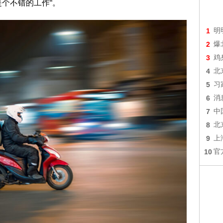
个不错的工作“。
1
明
2
爆
3
鸡
4
北
5
习
6
消
7
中
8
北
9
上
10
官