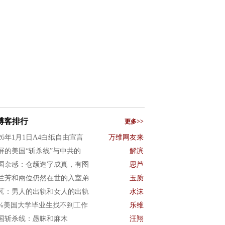
博客排行
更多>>
026年1月1日A4白纸自由宣言
万维网友来
屏的美国“斩杀线”与中共的
解滨
国杂感：仓颉造字成真，有图
思芦
兰芳和兩位仍然在世的入室弟
玉质
芃：男人的出轨和女人的出轨
水沫
0%美国大学毕业生找不到工作
乐维
国斩杀线：愚昧和麻木
汪翔