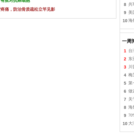
 有效对抗癌细胞
8
共
背疼痛，防治骨质疏松立竿见影
9
美
10
海
一周
1
台
2
东
3
川
4
梅
5
第
6
做
7
关
8
海
9
7
10
大