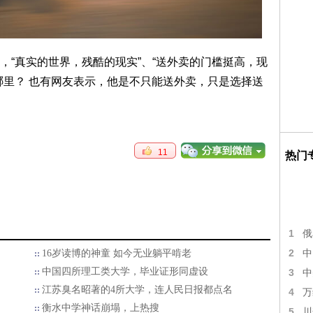
，“真实的世界，残酷的现实”、“送外卖的门槛挺高，现
哪里？ 也有网友表示，他是不只能送外卖，只是选择送
11
热门
1
俄
2
中
16岁读博的神童 如今无业躺平啃老
中国四所理工类大学，毕业证形同虚设
3
中
江苏臭名昭著的4所大学，连人民日报都点名
4
万
衡水中学神话崩塌，上热搜
5
川