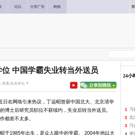
客
论坛
分类广告
购物
简
位 中国学霸失业转当外送员
24
|
查看/发表评论
片近日在网络引来热议，丁远昭曾获中国北大、北京清华
1
习
的博士后研究员职位不获续约，失业后转当外送员。
2
北
作都差不太多。
3
习
于1985年出生，是众人眼中的学霸。 2004年他以大
4
逆