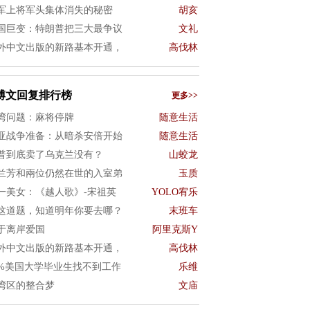
军上将军头集体消失的秘密
胡亥
国巨变：特朗普把三大最争议
文礼
外中文出版的新路基本开通，
高伐林
博文回复排行榜
更多>>
湾问题：麻将停牌
随意生活
亚战争准备：从暗杀安倍开始
随意生活
普到底卖了乌克兰没有？
山蛟龙
兰芳和兩位仍然在世的入室弟
玉质
一美女：《越人歌》-宋祖英
YOLO宥乐
这道题，知道明年你要去哪？
末班车
于离岸爱国
阿里克斯Y
外中文出版的新路基本开通，
高伐林
0%美国大学毕业生找不到工作
乐维
湾区的整合梦
文庙