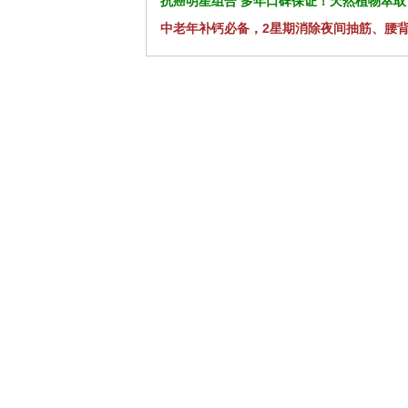
抗癌明星组合 多年口碑保证！天然植物萃取
中老年补钙必备，2星期消除夜间抽筋、腰