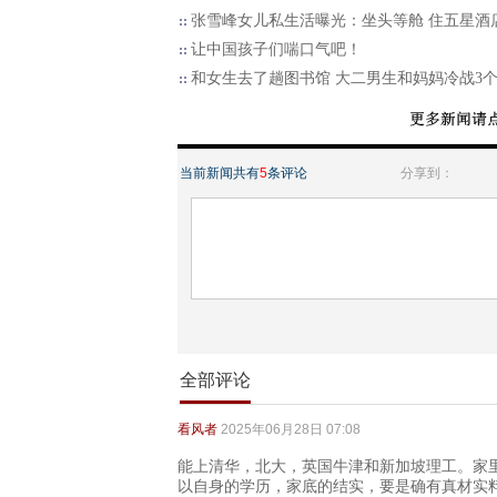
张雪峰女儿私生活曝光：坐头等舱 住五星酒
让中国孩子们喘口气吧！
和女生去了趟图书馆 大二男生和妈妈冷战3
当前新闻共有
5
条评论
分享到：
全部评论
看风者
2025年06月28日 07:08
能上清华，北大，英国牛津和新加坡理工。家里
以自身的学历，家底的结实，要是确有真材实