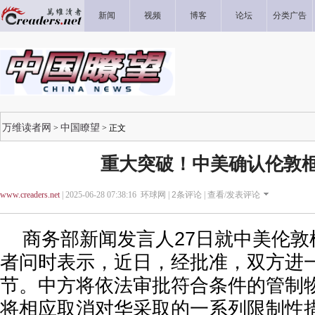
新闻
视频
博客
论坛
分类广告
万维读者网
中国瞭望
>
> 正文
重大突破！中美确认伦敦
www.creaders.net
| 2025-06-28 07:38:16 环球网 |
2
条评论 |
查看/发表评论
商务部新闻发言人27日就中美伦敦
者问时表示，近日，经批准，双方进
节。中方将依法审批符合条件的管制
将相应取消对华采取的一系列限制性