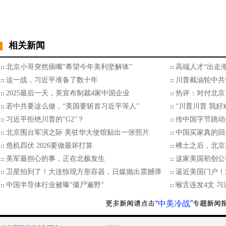
相关新闻
北京小哥突然插嘴“希望今年美利坚解体”
高端人才“出走
这一战，习近平准备了数十年
川普截油轮中共
2025最后一天，美宣布制裁4家中国企业
热评：对付北京
若中共要这么做，“美国要斩首习近平等人”
“川普川普 我好
习近平拒绝川普的“G2”？
传中国字节跳动
北京围台军演之际 美驻华大使馆贴出一张照片
中国买家真的回
危机四伏 2026要做最坏打算
稀土之后，北京
美军最担心的事，正在北极发生
这家美国初创公
卫星拍到了！大连惊现方形容器，日媒抛出震撼弹
逼近美国门户！
中国半导体行业被曝“僵尸遍野”
喉舌连发4文 
“中美冷战”