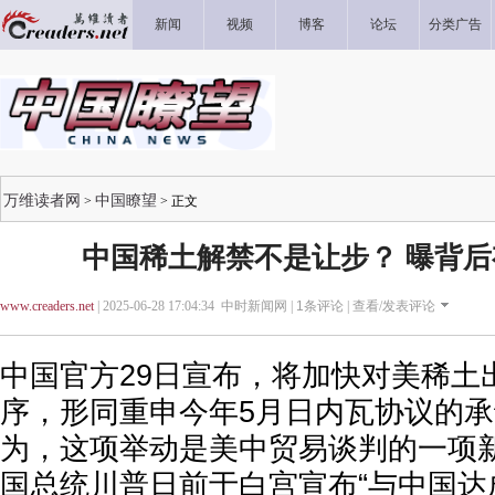
新闻
视频
博客
论坛
分类广告
万维读者网
中国瞭望
>
> 正文
中国稀土解禁不是让步？ 曝背后
www.creaders.net
| 2025-06-28 17:04:34 中时新闻网 |
1
条评论 |
查看/发表评论
中国官方29日宣布，将加快对美稀土
序，形同重申今年5月日内瓦协议的承
为，这项举动是美中贸易谈判的一项
国总统川普日前于白宫宣布“与中国达