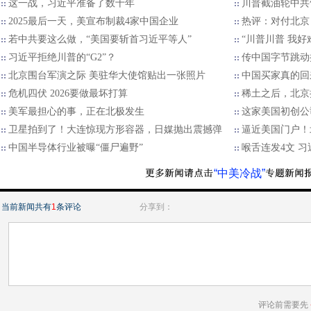
这一战，习近平准备了数十年
川普截油轮中共
2025最后一天，美宣布制裁4家中国企业
热评：对付北京
若中共要这么做，“美国要斩首习近平等人”
“川普川普 我好
习近平拒绝川普的“G2”？
传中国字节跳动
北京围台军演之际 美驻华大使馆贴出一张照片
中国买家真的回
危机四伏 2026要做最坏打算
稀土之后，北京
美军最担心的事，正在北极发生
这家美国初创公
卫星拍到了！大连惊现方形容器，日媒抛出震撼弹
逼近美国门户！
中国半导体行业被曝“僵尸遍野”
喉舌连发4文 
“中美冷战”
当前新闻共有
1
条评论
分享到：
评论前需要先