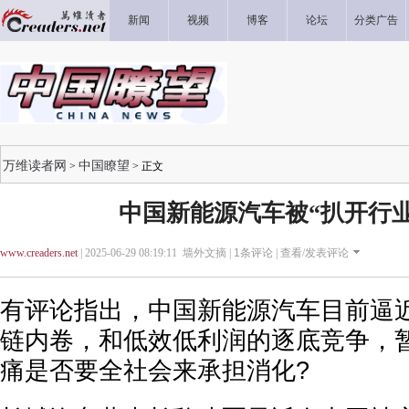
新闻
视频
博客
论坛
分类广告
万维读者网
中国瞭望
>
> 正文
中国新能源汽车被“扒开行业
www.creaders.net
| 2025-06-29 08:19:11 墙外文摘 |
1
条评论 |
查看/发表评论
有评论指出，中国新能源汽车目前逼
链内卷，和低效低利润的逐底竞争，
痛是否要全社会来承担消化?