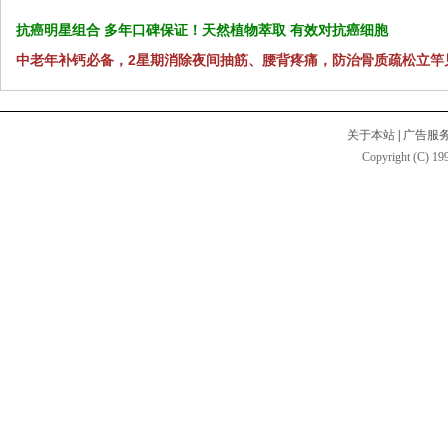
抗癌明星组合 多年口碑保证！天然植物萃取 有效对抗癌细胞
中老年补钙必备，2星期消除夜间抽筋、腰背疼痛，防治骨质疏松立竿
关于本站
|
广告服
Copyright (C) 199