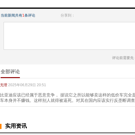
当前新闻共有
1
条评论
分享到：
评论前需要先
全部评论
无理
2025年06月29日 20:51
比亚迪应该已经属于恶意竞争， 据说它之所以能够卖这样的低价车完全
车本身并不赚钱。这样别人就得被逼死。对其在国内应该实行反垄断调查
实用资讯