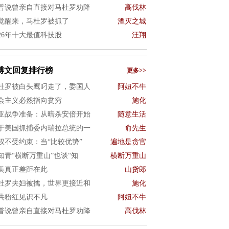
普说曾亲自直接对马杜罗劝降
高伐林
觉醒来，马杜罗被抓了
湮灭之城
026年十大最值科技股
汪翔
博文回复排行榜
更多>>
杜罗被白头鹰叼走了，委国人
阿妞不牛
会主义必然指向贫穷
施化
亚战争准备：从暗杀安倍开始
随意生活
于美国抓捕委内瑞拉总统的一
俞先生
权不受约束：当“比较优势”
遍地是贪官
知青“横断万重山”也谈“知
横断万重山
美真正差距在此
山货郎
杜罗夫妇被擒，世界更接近和
施化
共粉红见识不凡
阿妞不牛
普说曾亲自直接对马杜罗劝降
高伐林