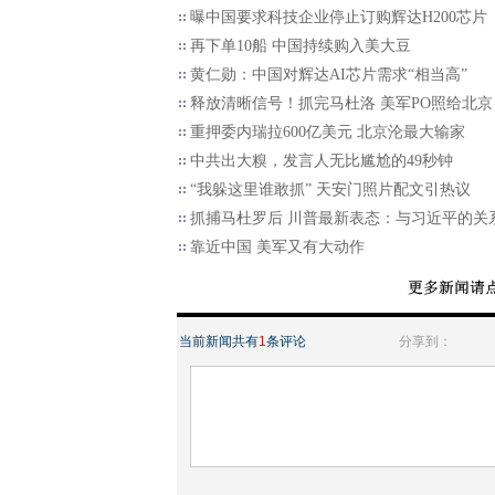
曝中国要求科技企业停止订购辉达H200芯片
再下单10船 中国持续购入美大豆
黄仁勋：中国对辉达AI芯片需求“相当高”
释放清晰信号！抓完马杜洛 美军PO照给北京
重押委内瑞拉600亿美元 北京沦最大输家
中共出大糗，发言人无比尴尬的49秒钟
“我躲这里谁敢抓” 天安门照片配文引热议
抓捕马杜罗后 川普最新表态：与习近平的关
靠近中国 美军又有大动作
当前新闻共有
1
条评论
分享到：