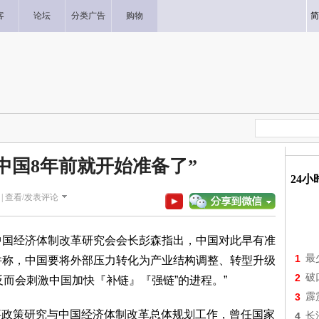
客
论坛
分类广告
购物
简
中国8年前就开始准备了”
24
|
查看/发表评论
，中国经济体制改革研究会会长彭森指出，中国对此早有准
1
最
他并称，中国要将外部压力转化为产业结构调整、转型升级
2
破
反而会刺激中国加快『补链』『强链”的进程。”
3
霹
事政策研究与中国经济体制改革总体规划工作，曾任国家
4
长