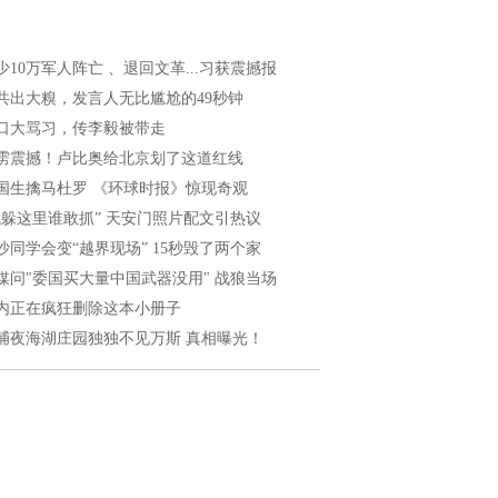
少10万军人阵亡 、退回文革...习获震撼报
共出大糗，发言人无比尴尬的49秒钟
口大骂习，传李毅被带走
雳震撼！卢比奥给北京划了这道红线
国生擒马杜罗 《环球时报》惊现奇观
我躲这里谁敢抓” 天安门照片配文引热议
沙同学会变“越界现场” 15秒毁了两个家
媒问"委国买大量中国武器没用" 战狼当场
内正在疯狂删除这本小册子
捕夜海湖庄园独独不见万斯 真相曝光！