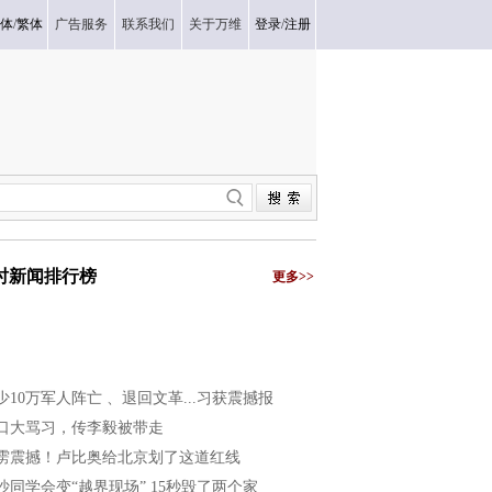
体
/
繁体
广告服务
联系我们
关于万维
登录
/
注册
小时新闻排行榜
更多>>
少10万军人阵亡 、退回文革...习获震撼报
口大骂习，传李毅被带走
雳震撼！卢比奥给北京划了这道红线
沙同学会变“越界现场” 15秒毁了两个家