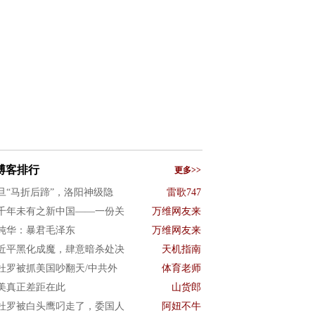
博客排行
更多>>
旦“马折后蹄”，洛阳神级隐
雷歌747
千年未有之新中国——一份关
万维网友来
纯华：暴君毛泽东
万维网友来
近平黑化成魔，肆意暗杀处决
天机指南
杜罗被抓美国吵翻天/中共外
体育老师
美真正差距在此
山货郎
杜罗被白头鹰叼走了，委国人
阿妞不牛