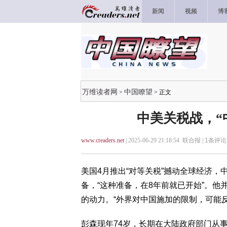
新闻
视频
博
万维读者网
中国瞭望
>
> 正文
中美关税战，“
www.creaders.net
| 2025-06-29 21:18:54 联合报 |
1
条评论 
美国4月推出“对等关税”撼动全球经济
备，“这种准备，在8年前就已开始”。
的动力。“外界对中国施加的限制，可能
彭森现年74岁，长期在大陆政府部门从