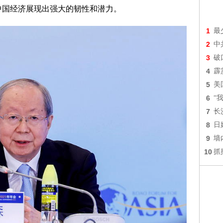
。中国经济展现出强大的韧性和潜力。
1
最
2
中
3
破
4
霹
5
美
6
“
7
长
8
日
9
墙
10
抓