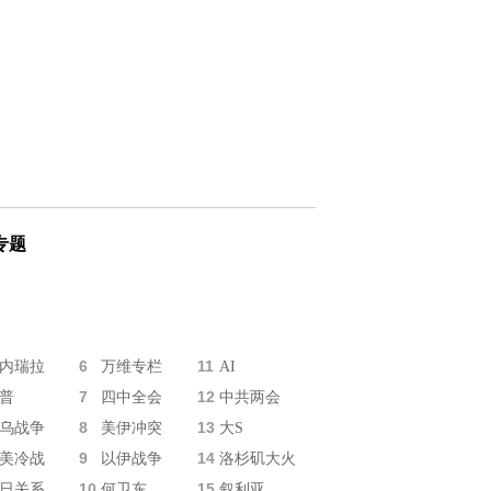
专题
6
11
内瑞拉
万维专栏
AI
7
12
普
四中全会
中共两会
8
13
乌战争
美伊冲突
大S
9
14
美冷战
以伊战争
洛杉矶大火
10
15
日关系
何卫东
叙利亚