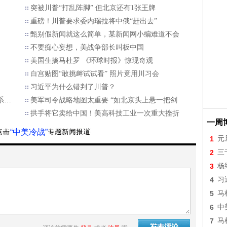
突被川普“打乱阵脚” 但北京还有1张王牌
重磅！川普要求委内瑞拉将中俄“赶出去”
甄别假新闻就这么简单，某新闻网小编难道不会
不要痴心妄想，美战争部长叫板中国
美国生擒马杜罗 《环球时报》惊现奇观
白宫贴图“敢挑衅试试看” 照片竟用川习会
习近平为什么错判了川普？
系…
美军司令战略地图太重要 “如北京头上悬一把剑
拱手将它卖给中国！美高科技工业一次重大挫折
一周
“中美冷战”
1
元
2
三
3
杨
4
习
5
马
6
中
7
马