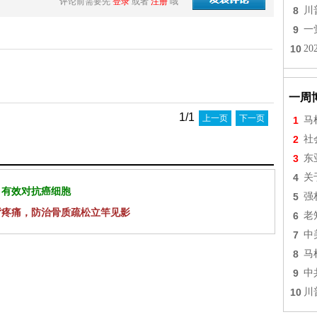
评论前需要先
登录
或者
注册
哦
8
川
9
一
10
2
一周
1/1
上一页
下一页
1
马
2
社
3
东
4
关
 有效对抗癌细胞
5
强
背疼痛，防治骨质疏松立竿见影
6
老
7
中
8
马
9
中
10
川