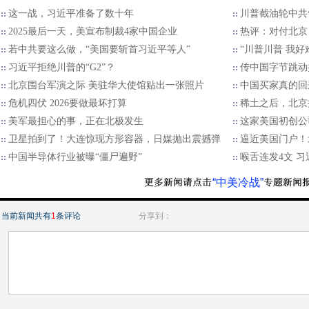
这一战，习近平准备了数十年
川普截油轮中共
2025最后一天，美宣布制裁4家中国企业
热评：对付北京
若中共要这么做，“美国要斩首习近平等人”
“川普川普 我好
习近平拒绝川普的“G2”？
传中国字节跳动
北京围台军演之际 美驻华大使馆贴出一张照片
中国买家真的回
危机四伏 2026要做最坏打算
稀土之后，北京
美军最担心的事，正在北极发生
这家美国初创公
卫星拍到了！大连惊现方形容器，日媒抛出震撼弹
逼近美国门户！
中国半导体行业被曝“僵尸遍野”
喉舌连发4文 
“中美冷战”
当前新闻共有
1
条评论
分享到：