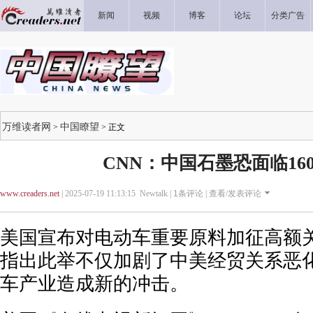
新闻
视频
博客
论坛
分类广告
万维读者网
中国瞭望
>
> 正文
CNN：中国石墨恐面临16
www.creaders.net
| 2025-07-19 11:13:15 Newtalk |
1
条评论 |
查看/发表评论
美国宣布对电动车重要原料加征高额关
指出此举不仅加剧了中美经贸关系恶
车产业造成新的冲击。