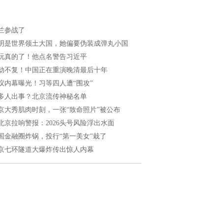
兰参战了
明是世界领土大国，她偏要伪装成弹丸小国
玩真的了！他点名警告习近平
劫不复！中国正在重演晚清最后十年
议内幕曝光！习等四人遭“围攻”
多人出事？北京流传神秘名单
京大秀肌肉时刻，一张“致命照片”被公布
北京拉响警报：2026头号风险浮出水面
国金融圈炸锅，投行“第一美女”栽了
京七环隧道大爆炸传出惊人内幕