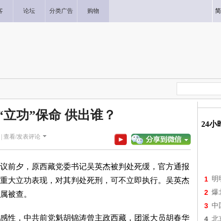
客
论坛
分类广告
购物
简
“立功”保命 供出谁？
24
|
查看/发表评论
议前夕，原西藏党委书记吴英杰被判处死缓，官方通报
1
明
重大立功表现，对其判处死刑，可不立即执行。吴英杰
2
爆
属被查。
3
中
性，中共前党魁胡锦涛曾主政西藏，团派大员胡春华
4
北