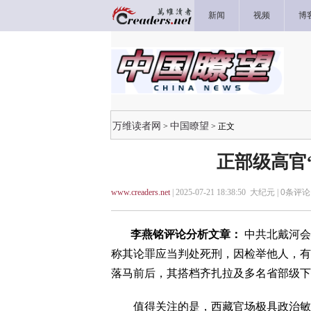
新闻
视频
博
万维读者网
中国瞭望
>
> 正文
正部级高官
www.creaders.net
| 2025-07-21 18:38:50 大纪元 |
0
条评论 
李燕铭评论分析文章：
中共北戴河会
称其论罪应当判处死刑，因检举他人，有
落马前后，其搭档齐扎拉及多名省部级下
值得关注的是，西藏官场极具政治敏感