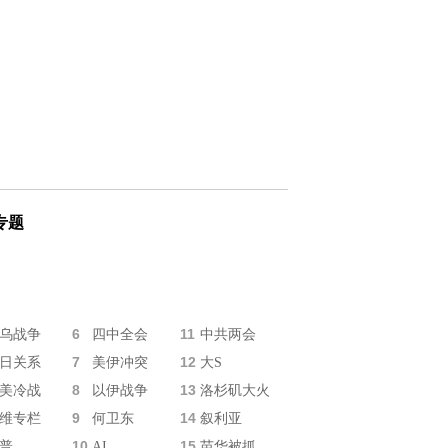
专题
6
11
乌战争
四中全会
中共两会
7
12
日关系
美伊冲突
大S
8
13
美冷战
以伊战争
洛杉矶大火
9
14
维专栏
何卫东
叙利亚
10
15
普
AI
苗华被抓