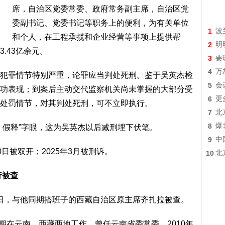
席，自治区党委常委、政府常务副主席，自治区党
委副书记、党委书记等职务上的便利，为有关单位
1
波
和个人，在工程承揽和企业经营等事项上提供帮
2
明
.43亿余元。
3
要
4
万
罪情节特别严重，论罪应当判处死刑。鉴于吴英杰检
5
会
功表现；到案后主动交代监察机关尚未掌握的大部分受
6
更
处罚情节，对其判处死刑，可不立即执行。
7
北
8
爆
假释”字眼，这为吴英杰以后减刑埋下伏笔。
9
中
0日被双开；2025年3月被刑诉。
10
北
行被查
3日，与他同期搭班子的西藏自治区原主席齐扎拉被查。
期在云南、西藏两地工作，曾任云南省委常委，2010年