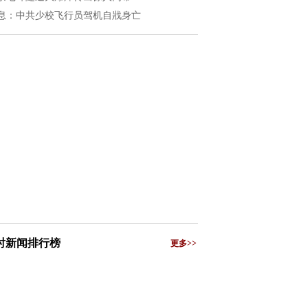
息：中共少校飞行员驾机自戕身亡
小时新闻排行榜
更多>>