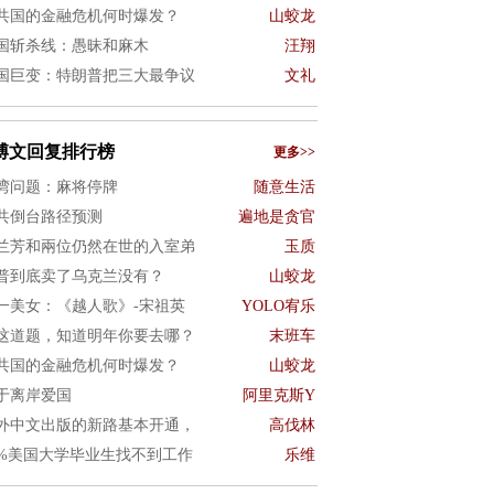
共国的金融危机何时爆发？
山蛟龙
国斩杀线：愚昧和麻木
汪翔
国巨变：特朗普把三大最争议
文礼
博文回复排行榜
更多>>
湾问题：麻将停牌
随意生活
共倒台路径预测
遍地是贪官
兰芳和兩位仍然在世的入室弟
玉质
普到底卖了乌克兰没有？
山蛟龙
一美女：《越人歌》-宋祖英
YOLO宥乐
这道题，知道明年你要去哪？
末班车
共国的金融危机何时爆发？
山蛟龙
于离岸爱国
阿里克斯Y
外中文出版的新路基本开通，
高伐林
0%美国大学毕业生找不到工作
乐维