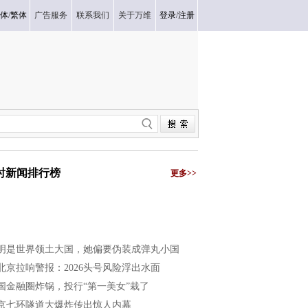
体
/
繁体
广告服务
联系我们
关于万维
登录
/
注册
小时新闻排行榜
更多>>
明是世界领土大国，她偏要伪装成弹丸小国
北京拉响警报：2026头号风险浮出水面
国金融圈炸锅，投行“第一美女”栽了
京七环隧道大爆炸传出惊人内幕