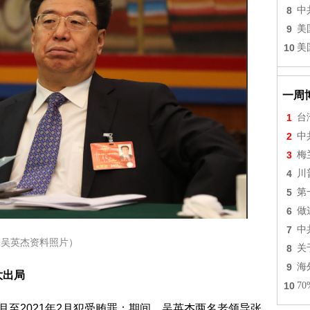
8
中
9
美
10
美
一周
1
台
2
中
3
梅
4
川
5
第
6
做
7
中
（吴英杰资料照片）
8
关
9
海
大出局
10
7
至2021年2月犯受贿罪；期间，吴英杰两名老领导张