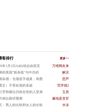
博客排行
更多>>
026年1月1日A4白纸自由宣言
万维网友来
屏的美国“斩杀线”与中共的
解滨
国杂感：仓颉造字成真，有图
思芦
图文）不受欢迎的圣诞
范学德2
兰芳和兩位仍然在世的入室弟
玉质
共倒台路径预测
遍地是贪官
芃：男人的出轨和女人的出轨
水沫