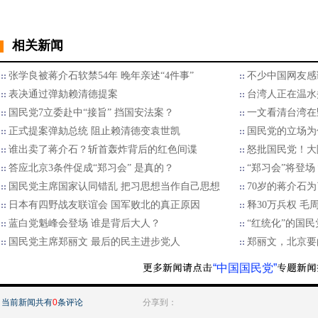
相关新闻
张学良被蒋介石软禁54年 晚年亲述“4件事”
不少中国网友感
表决通过弹劾赖清德提案
台湾人正在温水
国民党7立委赴中“接旨” 挡国安法案？
一文看清台湾在
正式提案弹劾总统 阻止赖清德变袁世凯
国民党的立场为
谁出卖了蒋介石？斩首轰炸背后的红色间谍
怒批国民党！大
答应北京3条件促成“郑习会” 是真的？
“郑习会”将登
国民党主席国家认同错乱 把习思想当作自己思想
70岁的蒋介石
日本有四野战友联谊会 国军败北的真正原因
释30万兵权 毛
蓝白党魁峰会登场 谁是背后大人？
“红统化”的国
国民党主席郑丽文 最后的民主进步党人
郑丽文，北京要
“中国国民党”
当前新闻共有
0
条评论
分享到：