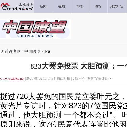
新闻
视频
博客
论坛
分类广告
万维读者网
中国瞭望
>
> 正文
823大罢免投票 大胆预测：
www.creaders.net
| 2025-08-02 10:17:34 自由时报 |
0
条评论 |
查看/发表评论
挺过726大罢免的国民党立委叶元之
黄光芹专访时，针对823的7位国民
通过，他大胆预测“一个都不会过”。
原则来说，这7位民意代表连署比他