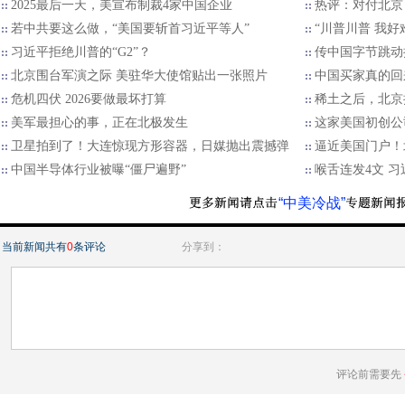
2025最后一天，美宣布制裁4家中国企业
热评：对付北京
若中共要这么做，“美国要斩首习近平等人”
“川普川普 我好
习近平拒绝川普的“G2”？
传中国字节跳动
北京围台军演之际 美驻华大使馆贴出一张照片
中国买家真的回
危机四伏 2026要做最坏打算
稀土之后，北京
美军最担心的事，正在北极发生
这家美国初创公
卫星拍到了！大连惊现方形容器，日媒抛出震撼弹
逼近美国门户！
中国半导体行业被曝“僵尸遍野”
喉舌连发4文 
“中美冷战”
当前新闻共有
0
条评论
分享到：
评论前需要先