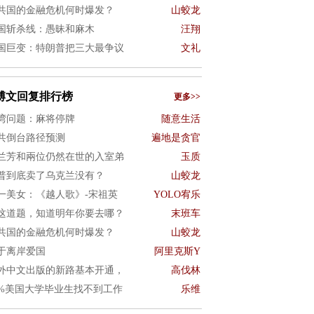
共国的金融危机何时爆发？
山蛟龙
国斩杀线：愚昧和麻木
汪翔
国巨变：特朗普把三大最争议
文礼
博文回复排行榜
更多>>
湾问题：麻将停牌
随意生活
共倒台路径预测
遍地是贪官
兰芳和兩位仍然在世的入室弟
玉质
普到底卖了乌克兰没有？
山蛟龙
一美女：《越人歌》-宋祖英
YOLO宥乐
这道题，知道明年你要去哪？
末班车
共国的金融危机何时爆发？
山蛟龙
于离岸爱国
阿里克斯Y
外中文出版的新路基本开通，
高伐林
0%美国大学毕业生找不到工作
乐维