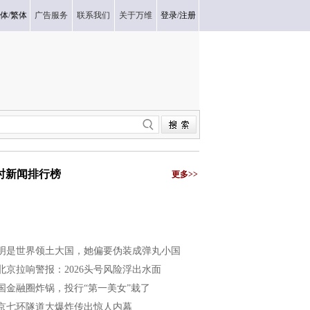
体
/
繁体
广告服务
联系我们
关于万维
登录
/
注册
小时新闻排行榜
更多>>
明是世界领土大国，她偏要伪装成弹丸小国
北京拉响警报：2026头号风险浮出水面
国金融圈炸锅，投行“第一美女”栽了
京七环隧道大爆炸传出惊人内幕