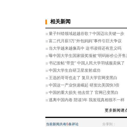
相关新闻
量子纠错领域超越谷歌？中国迈出关键一步
富二代月薪3万“外包妈妈”事件引巨大争议
当大学越来越像高中 这书读得还有意义吗
曝中国大学生国家级奖项被“明码标价公开售
书记发帖“带货” 中国人民大学羽绒服卖疯了
中国大学生自研卫星发射成功
王选的哥哥也走了 复旦大学官网变黑白
中国这一产业快速崛起 研发比美国快3倍
中国的重大损失 他去世了 官网已变黑白
逃离中国内卷 陪读3年 我发现真相很不一样
当前新闻共有
0
条评论
分享到：