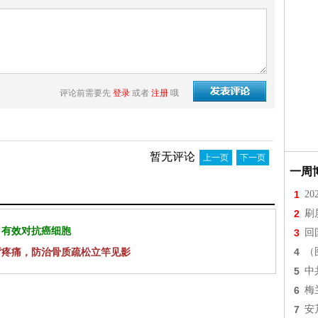
评论前需要先
登录
或者
注册
哦
暂无评论
上一页
下一页
一周
1
2
2
刷
 有效对抗癌细胞
3
回
4
（
背疼痛，防治骨质疏松立竿见影
5
中
6
梅
7
安