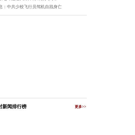
息：中共少校飞行员驾机自戕身亡
小时新闻排行榜
更多>>