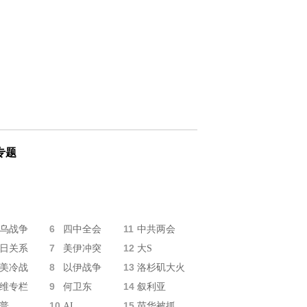
专题
6
11
乌战争
四中全会
中共两会
7
12
日关系
美伊冲突
大S
8
13
美冷战
以伊战争
洛杉矶大火
9
14
维专栏
何卫东
叙利亚
10
15
普
AI
苗华被抓