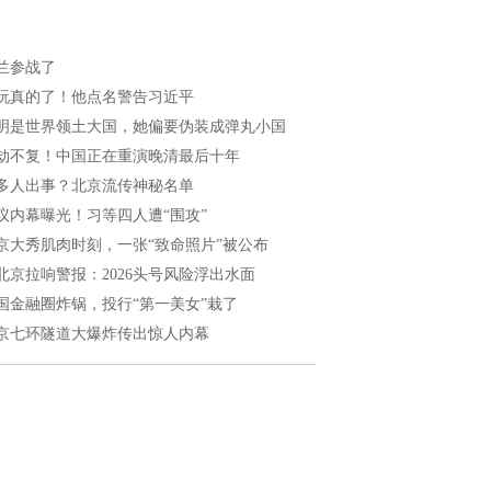
兰参战了
玩真的了！他点名警告习近平
明是世界领土大国，她偏要伪装成弹丸小国
劫不复！中国正在重演晚清最后十年
多人出事？北京流传神秘名单
议内幕曝光！习等四人遭“围攻”
京大秀肌肉时刻，一张“致命照片”被公布
北京拉响警报：2026头号风险浮出水面
国金融圈炸锅，投行“第一美女”栽了
京七环隧道大爆炸传出惊人内幕