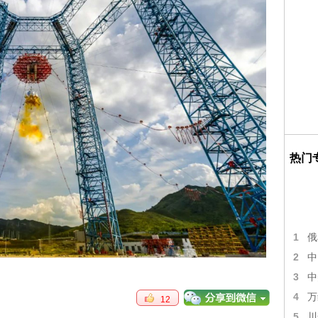
热门
1
俄
2
中
3
中
4
万
12
5
川