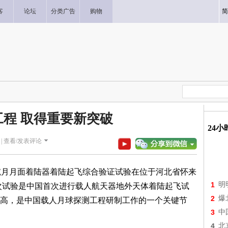
客
论坛
分类广告
购物
简
工程 取得重要新突破
24
|
查看/发表评论
揽月月面着陆器着陆起飞综合验证试验在位于河北省怀来
1
明
次试验是中国首次进行载人航天器地外天体着陆起飞试
2
爆
高，是中国载人月球探测工程研制工作的一个关键节
3
中
4
北