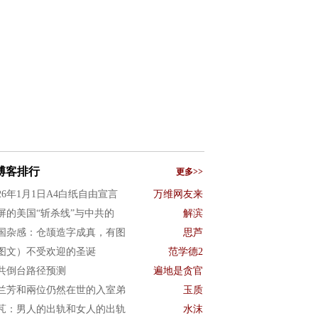
博客排行
更多>>
026年1月1日A4白纸自由宣言
万维网友来
屏的美国“斩杀线”与中共的
解滨
国杂感：仓颉造字成真，有图
思芦
图文）不受欢迎的圣诞
范学德2
共倒台路径预测
遍地是贪官
兰芳和兩位仍然在世的入室弟
玉质
芃：男人的出轨和女人的出轨
水沫