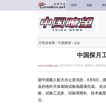
新闻
视频
博
万维读者网
中国瞭望
>
> 正文
中国探月
www.creaders.net
| 2025-08-07 17:09:03 香港01 |
0
条评论 
据中国载人航天办公室消息，8月6日，
县的地外天体着陆试验场圆满完成。 此
验，试验工况多、试验周期长、技术难度
点。