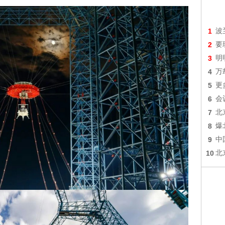
1
波
2
要
3
明
4
万
5
更
6
会
7
北
8
爆
9
中
10
北