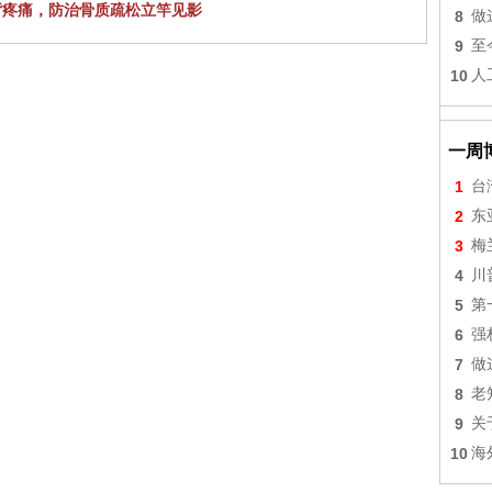
背疼痛，防治骨质疏松立竿见影
8
做
9
至
10
人
一周
1
台
2
东
3
梅
4
川
5
第
6
强
7
做
8
老
9
关
10
海