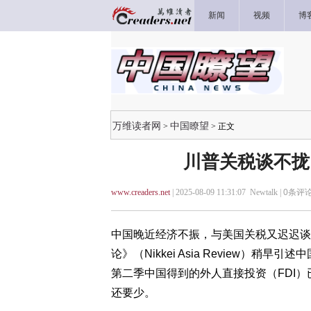
新闻
视频
博
万维读者网
中国瞭望
>
> 正文
川普关税谈不拢 
www.creaders.net
| 2025-08-09 11:31:07 Newtalk |
0
条评论
中国晚近经济不振，与美国关税又迟迟谈
论》（Nikkei Asia Review）
第二季中国得到的外人直接投资（FDI）已
还要少。