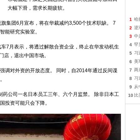
大幅下滑，需求长期疲软。
1
哈
集团6月宣布，将在华裁减约3,500个技术职缺。 7
2
逆
智能研究实验室。
3
中
4
罕
汽车7月表示，将透过解散合资企业，终止在华发动机生
5
习
有门店，退出中国市场。
6
美
7
两
调对外资的开放态度。 同时，自2014年通过反间谍
8
习
。
9
从
制药公司一名日本员工三年、六个月监禁。 除非日本工
10
比
国投资可能只会下降。