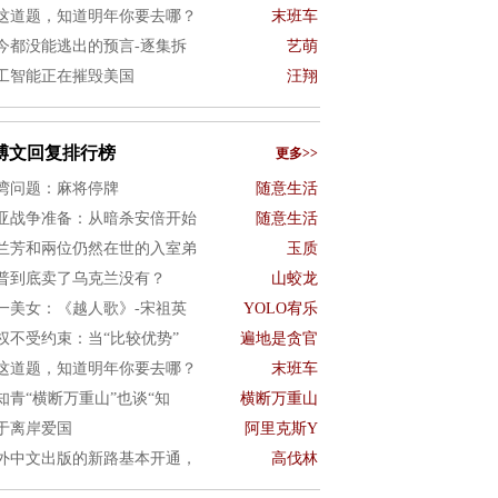
这道题，知道明年你要去哪？
末班车
今都没能逃出的预言-逐集拆
艺萌
工智能正在摧毁美国
汪翔
博文回复排行榜
更多>>
湾问题：麻将停牌
随意生活
亚战争准备：从暗杀安倍开始
随意生活
兰芳和兩位仍然在世的入室弟
玉质
普到底卖了乌克兰没有？
山蛟龙
一美女：《越人歌》-宋祖英
YOLO宥乐
权不受约束：当“比较优势”
遍地是贪官
这道题，知道明年你要去哪？
末班车
知青“横断万重山”也谈“知
横断万重山
于离岸爱国
阿里克斯Y
外中文出版的新路基本开通，
高伐林