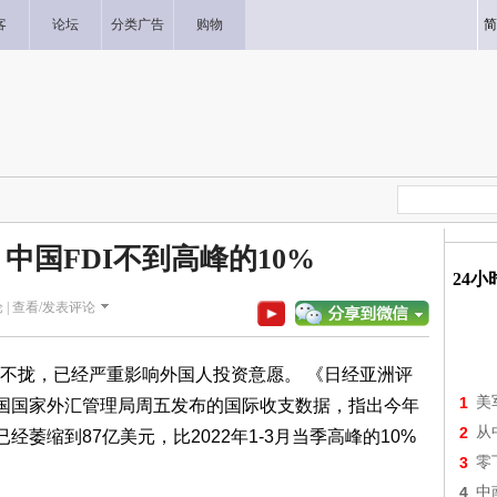
客
论坛
分类广告
购物
简
中国FDI不到高峰的10%
24
 |
查看/发表评论
不拢，已经严重影响外国人投资意愿。 《日经亚洲评
1
美
稍早引述中国国家外汇管理局周五发布的国际收支数据，指出今年
2
从
经萎缩到87亿美元，比2022年1-3月当季高峰的10%
3
零
4
中