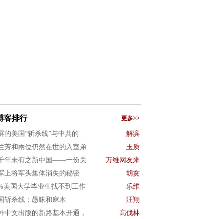
博客排行
更多>>
屏的美国“斩杀线”与中共的
解滨
兰芳和兩位仍然在世的入室弟
玉质
千年未有之新中国——一份关
万维网友来
军上将军头集体消失的秘密
胡亥
0%美国大学毕业生找不到工作
乐维
国斩杀线：愚昧和麻木
汪翔
外中文出版的新路基本开通，
高伐林