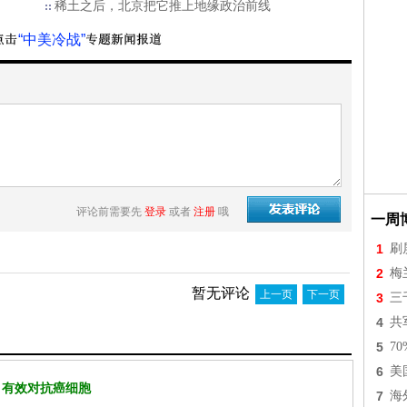
稀土之后，北京把它推上地缘政治前线
“中美冷战”
评论前需要先
登录
或者
注册
哦
一周
1
刷
2
梅
暂无评论
上一页
下一页
3
三
4
共
5
7
6
美
 有效对抗癌细胞
7
海