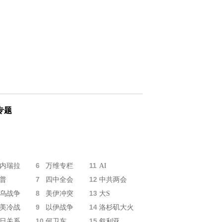
专题
6
11
内瑞拉
万维专栏
AI
7
12
普
四中全会
中共两会
8
13
乌战争
美伊冲突
大S
9
14
美冷战
以伊战争
洛杉矶大火
10
15
日关系
何卫东
叙利亚