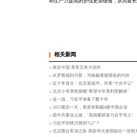
和生产力提高的步伐更加缓慢，从而延长
相关新闻
靠近中国 美军又有大动作
从罗斯福到川普：与独裁者做朋友的代价
近十年首次：北京发战书，对美“寸步不让”
北京小哥突然插嘴“希望今年美利坚解体”
这一战，习近平准备了数十年
2025最后一天，美宣布制裁4家中国企业
若中共要这么做，“美国要斩首习近平等人”
习近平拒绝川普的“G2”？
北京围台军演之际 美驻华大使馆贴出一张照