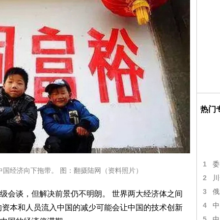
热门
1
委
中国经济向下拖带。 图：翻摄陆网（资料照片）
2
川
3
俄
级会谈，但解决前景仍不明朗。 世界两大经济体之间
4
中
的资本和人员流入中国的减少可能会让中国的技术创新
5
中