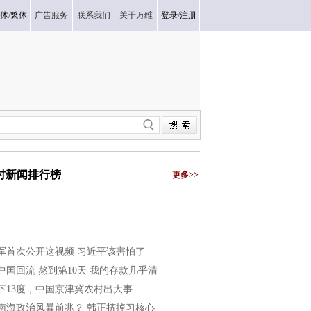
体
/
繁体
广告服务
联系我们
关于万维
登录
/
注册
小时新闻排行榜
更多>>
军首次公开这视频 习近平该害怕了
中国回流 熬到第10天 我的存款几乎清
下13度，中国京津冀农村出大事
南海政治风暴前兆？ 韩正挤掉习核心