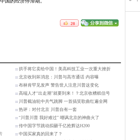
中国的经济停滞期。
28
拱手将它卖给中国！美高科技工业一次重大挫折
北京收到坏消息：川普与高市通话 内容曝
布林肯罕见发声 警告世人注意川普这变化
高端人才“出走潮”就要到来！？北京收糟糕信号
川普截油轮中共气跳脚 一首搞笑歌曲红遍全网
热评：对付北京 川普自有一套
“川普川普 我好难过” 嘲讽北京的神曲火了
传中国字节跳动拟砸千亿抢辉达H200
片
中国买家真的回来了？