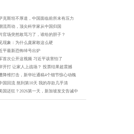
萨克斯坦不厚道，中国面临前所未有压力
潮流而动，顶尖科学家从中国归国
共官场突然敢骂习了，谁给的胆子？
见现象：为什么庞家敢这么硬
近平最新恐怖绰号出炉
军首次公开这视频 习近平该害怕了
岸开打 让家人上战场？ 投票结果超震撼
遭降维打击，新华社通稿4个细节惊心动魄
中国回流 熬到第10天 我的存款几乎清
美国还狂？2026第一天，新加坡发文告诫中