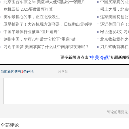
北京围台军演之际 美驻华大使馆贴出一张照片
中国买家真的回
危机四伏 2026要做最坏打算
稀土之后，北京
美军最担心的事，正在北极发生
这家美国初创公
卫星拍到了！大连惊现方形容器，日媒抛出震撼弹
逼近美国门户！
中国半导体行业被曝“僵尸遍野”
喉舌连发4文 
剑指中国，华府70年后对它按下“重启”键
北京收获意外之
习近平噩梦 美国掌握了什么让中南海彻夜难眠？
刀片式斩首将在
“中美冷战”
当前新闻共有
1
条评论
分享到：
评论前需要先
全部评论