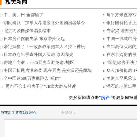
相关新闻
中、美、日 全都输了
每平方米直降3
刚刚确认！加拿大考虑废除外国购房者禁令
银行国资轮番上
北京约谈自媒体唱衰楼市
专家揭 理财最
日本房产摆脱失落 东京带头突起
中国一线城市房
豪宅掉价了！一改多政策把富人区拉下神坛
当年高位买房的
日本政府出手查外国人买房 原因曝光
在东京购房的最
房地产专家：2026买房应避免这7地区
“即使你房子跌了
中国五折甩房潮来袭 现在买房 是捡漏还是跳坑
华人加价抢房 1
全中国逾600万家庭陷入“断供”
美财长罕见承认
"再也不会出租房子了"加拿大房东哭诉
潘石屹老婆出手
“房产”
当前新闻共有
1
条评论
分享到：