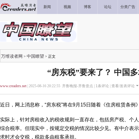
新闻
视频
博客
论坛
分类广告
万维读者网
中国瞭望
>
> 正文
“房东税”要来了？ 中国
www.creaders.net
| 2025-08-16 20:22:55 齐鲁晚报-齐鲁壹点 |
1
条评论 |
查看/发表评论
近日，网上消息称，“房东税”将在9月15日随着《住房租赁条例
实际上，针对房租收入的税收规则一直存在，包括房产税、个人
综合税率。但现实中，按规定交税的情况比较少见。有中介表示
求时才会交税，税款多由租客承担。