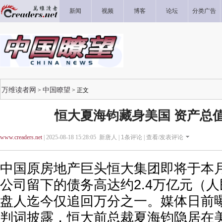
新闻
视频
博客
论坛
分类广告
万维读者网
中国瞭望
>
> 正文
恒大夏海钧藏身美国 资产总值
www.creaders.net
| 2025-08-18 15:28:05 新唐人 |
1
条评论 |
查看/发表评论
中国原房地产巨头恒大集团即将于本月
公司留下的债务高达约2.4万亿元（
盘人迄今仅追回万分之一。媒体日前
判词披露，恒大前总裁夏海钧隐居在