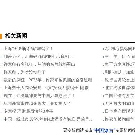
相关新闻
上海“五条斩杀线”炸锅了！
7大核心指标同时
顺差万亿，汇率破7背后的扎心真相…
中、美、日 全
许家印有多张狂，从他的名片就能看出
每平方米直降3
许家印，为啥没动静了
刚刚确认！加拿
最后的疯狂：2023年，许家印被抓捕的全部过程
银行国资轮番上
上海数千人围公安局 上演“投资人救骗子”闹剧
北京约谈自媒体
现在，经济规律要与中国人算总账了！
中国经济有多差 
杭州暴雷事件越来越大，开始抓人了
万科最大的靠山
专家揭 理财最后悔的8件事
日本房产摆脱失
中国一线城市房价8年崩4成还没有触底 元凶是…
许家印被拘细节
“中国爆雷”