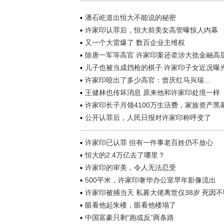
潘石屹道出恒大不能说的秘密
许家印认罪后，恒大前美女高管曝惊人内幕
又一个大雷爆了 数百企业主维权
除唐一军等高官 许家印案还牵涉大批金融高
儿子也被当成挡枪的棋子 许家印子女近况曝
许家印咬出了多少高官：曾庆红马兴瑞…
王健林也传坏消息 原来他和许家印处境一样
许家印长子月领4100万生活费，家族资产黑
公开认罪后，人民日报对许家印称呼变了
许家印已认罪 但有一件事老百姓仍不放心
恒大的2.4万亿去了哪里？
许家印的审美，令人无法忍受
500平米，许家印奢华办公室早年影像流出
许家印被捕当天 私募大佬离世仅38岁 死因不
眼看他起朱楼，眼看他楼塌了
中国富豪只剩“跑或反”两条路