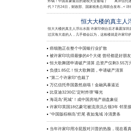
炸锅！中国富豪最后的避税天堂被端了 离岸信托迷
代？7月24日，财政部、国家税务总局联合发布...< 详细
恒大大楼的真主人
恒大大楼的真主人浮出水面 许家印倒台后才暴露深圳
过滨海大道的人，几乎都会以为，这栋楼就是许家印的...
癌细胞正在整个中国银行业扩散
被许家印坑得最惨的4个大佬 曾经都是好朋友
恒大歌舞团申请破产清算 总资产仅剩3.55万
负债1.85亿！恒大歌舞团，申请破产清算
“第二个许家印”也栽了
万亿信托帝国轰然崩塌！金融风暴逼近
比亚迪3230亿“定时炸弹”曝光
海花岛“死城”！成中国房地产崩盘象征
许家印英国18亿豪宅被流浪汉占领3年 邻里
“中国版棕榈岛”烂尾 夜如鬼域 冷清萧条
当年许家印用冷屁股对川普的热脸，现在看