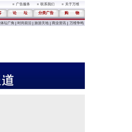
广告服务
联系我们
关于万维
客
论
坛
分类广告
购
物
体坛广角
时尚前沿
旅游天地
商业资讯
万维争鸣
|
|
|
|