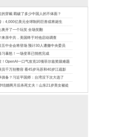
虹的穿戴 戳破了多少中国人的不体面？
传：4,000亿美元全球制药巨兽或将诞生
比奥开了一个玩笑 全场笑翻
年来亲中共，美国终于对他启动调查
共五中全会将登场 预计30人遭撤中央委员
怪习暴怒！一场变革已悄然完成
发！OpenAI一口气攻克10项菲尔兹奖级难题
演员千万别整容 看45岁马苏和40岁江疏影
事俱备？习近平国师：台湾没下次大选了
9岁结婚两月后杀死丈夫！山东21岁美女被处