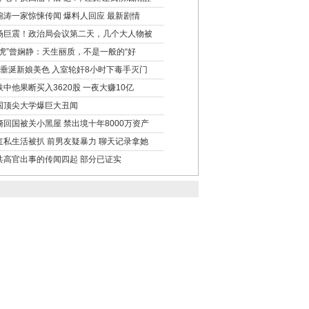
锦涛一家惊悚传闻 爆料人回应 最新剧情
场巨震！政治局会议第二天，几个大人物被
女虎”曾娴静：天生丽质，不是一般的“好
匪垂涎新娘美色 入室轮奸8小时下毒手灭门
跌中他果断买入3620股 一夜大赚10亿
国顶尖大学爆巨大丑闻
裔回国被关小黑屋 禁出境十年8000万资产
虹私生活被扒 前男友疑暴力 聊天记录拿她
共高官出事的传闻四起 部分已证实