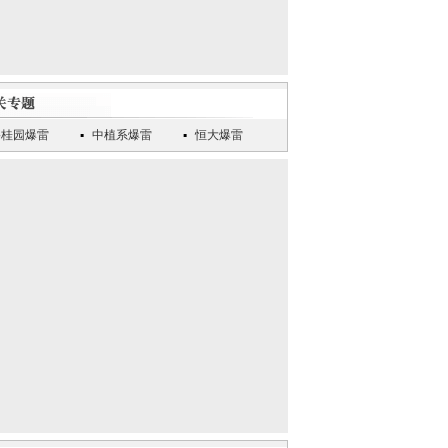
碧桂园爆雷
中植系爆雷
恒大爆雷