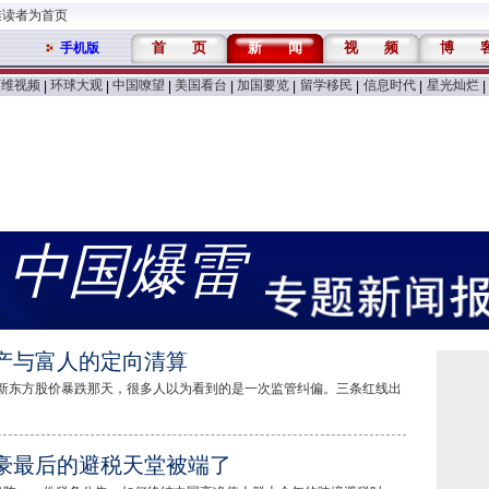
维读者为首页
首
页
新
闻
视
频
博
手机版
万维视频
环球大观
中国嘹望
美国看台
加国要览
留学移民
信息时代
星光灿烂
|
|
|
|
|
|
|
|
中国爆雷
产与富人的定向清算
章：新东方股价暴跌那天，很多人以为看到的是一次监管纠偏。三条红线出
豪最后的避税天堂被端了