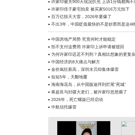
许家印被关900天现况扒光 上诉1分钱都掏不
许家印侄子豪宅拍卖 被买家5016万元拍下
百万亿惊天大雷，2026年要爆了
不出3年，中国贬值最快的不是钞票而是这4
中国房地产局势 究竟何时才能稳定
拒不支付这费用 许家印上诉申请被驳回
为何许家印迟迟不判刑？真相比想象的更复
中国经济的8大痛点与解方
金价疯狂新高，深圳水贝却集体爆雷
短短5年，天翻地覆
海南海花岛，从中国版迪拜到烂尾“死城”
蒋超良与封疆大吏们，被许家印忽悠瘸了
2026年，死亡螺旋已经启动
中航信托爆雷