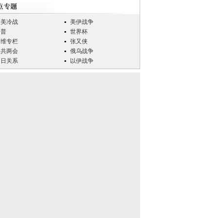
中美冷战
美伊战争
川普
世界杯
万维专栏
张又侠
中共两会
俄乌战争
中日关系
以伊战争