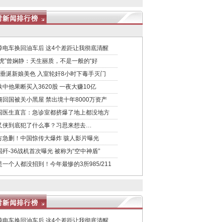
掉电车换回油车后 这4个差距让我彻底清醒
女虎”曾娴静：天生丽质，不是一般的“好
匪垂涎新娘美色 入室轮奸8小时下毒手灭门
跌中他果断买入3620股 一夜大赚10亿
裔回国被关小黑屋 禁出境十年8000万资产
国医生直言：急诊室都挤爆了地上都没地方
又侠到底犯了什么事？习思来想去…
方急删！中国惊传大爆炸 骇人影片曝光
国歼-36战机首次曝光 被称为“空中神盾”
是一个人都没招到！今年最惨的3所985/211
掉电车换回油车后 这4个差距让我彻底清醒