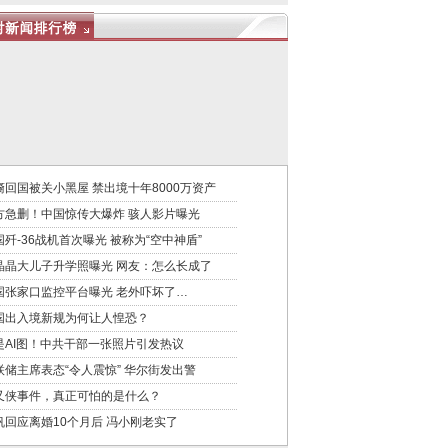
裔回国被关小黑屋 禁出境十年8000万资产
方急删！中国惊传大爆炸 骇人影片曝光
国歼-36战机首次曝光 被称为“空中神盾”
晶晶大儿子升学照曝光 网友：怎么长成了
国张家口监控平台曝光 老外吓坏了…
国出入境新规为何让人惶恐？
是AI图！中共干部一张照片引发热议
联储主席表态“令人震惊” 华尔街发出警
又侠事件，真正可怕的是什么？
帆回应离婚10个月后 冯小刚老实了