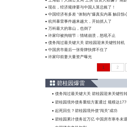
上海数千人围公安局 上演“投资人救骗子”闹
现在，经济规律要与中国人算总账了！
中国经济有多差 “体制内”爆真实内幕 触目惊
杭州暴雷事件越来越大，开始抓人了
万科最大的靠山，也倒了
许家印被拘细节：情绪崩溃，怒吼不止
债务闯过最关键大关 碧桂园迎来关键性转机
中国房市最后一张骨牌快撑不住了
许家印前妻大量资产曝光
1
2
碧桂园爆雷
债务闯过最关键大关 碧桂园迎来关键性
碧桂园境外债务重组方案通过 规模达17
起死回生？碧桂园境外债“闯关”成功
碧桂园累计债务近万亿 中国房市寒冬未