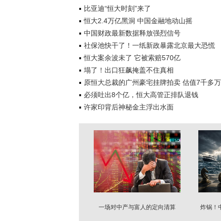
比亚迪“恒大时刻”来了
恒大2.4万亿黑洞 中国金融地动山摇
中国财政最新数据释放强烈信号
社保池快干了！一纸新政暴露北京最大恐慌
恒大案余波未了 它被索赔570亿
塌了！出口狂飙掩盖不住真相
原恒大总裁的广州豪宅挂牌拍卖 估值7千多万
必须吐出8个亿，恒大高管正排队退钱
许家印背后神秘金主浮出水面
一场对中产与富人的定向清算
炸锅！