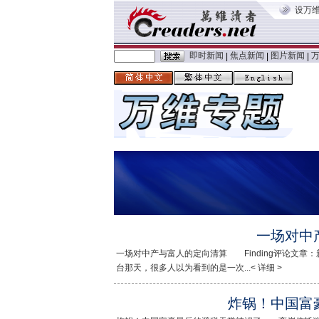
设万
即时新闻
焦点新闻
图片新闻
|
|
|
一场对中
一场对中产与富人的定向清算 Finding评论文
台那天，很多人以为看到的是一次...< 详细 >
炸锅！中国富