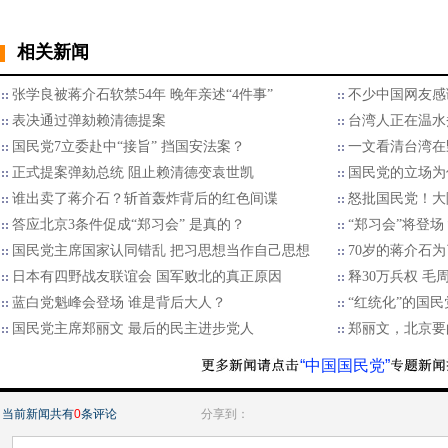
相关新闻
张学良被蒋介石软禁54年 晚年亲述“4件事”
不少中国网友感
表决通过弹劾赖清德提案
台湾人正在温水
国民党7立委赴中“接旨” 挡国安法案？
一文看清台湾在
正式提案弹劾总统 阻止赖清德变袁世凯
国民党的立场为
谁出卖了蒋介石？斩首轰炸背后的红色间谍
怒批国民党！大
答应北京3条件促成“郑习会” 是真的？
“郑习会”将登
国民党主席国家认同错乱 把习思想当作自己思想
70岁的蒋介石
日本有四野战友联谊会 国军败北的真正原因
释30万兵权 毛
蓝白党魁峰会登场 谁是背后大人？
“红统化”的国
国民党主席郑丽文 最后的民主进步党人
郑丽文，北京要
“中国国民党”
当前新闻共有
0
条评论
分享到：