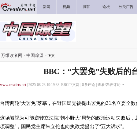
新闻
视频
博客
论坛
分类广告
万维读者网
中国瞭望
>
> 正文
BBC：“大罢免”失败后的
www.creaders.net
| 2025-08-23 19:19:38 BBC中文网 |
0
条评论 |
查看/发表评论
台湾两轮“大罢免”落幕，在野国民党被提出罢免的31名立委全
这场被视为可能逆转立法院“朝小野大”局势的政治运动失败后，
项调整”，国民党主席朱立伦也向执政党提出了“五大诉求”。