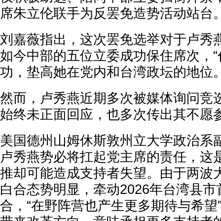
席朱立伦联手为反罢免造势活动站台
刘嘉薇指出，这次罢免选举对于卢秀
如今中部的五位立委成功保住席次，“
功，垫高她在党内和台湾政坛的地位。
然而，卢秀燕近期多次被媒体询问竞
始终未正面回应，也多次传出其不愿
美国德州山姆休斯敦州立大学政治系
卢秀燕势必将扛起党主席的责任，这是
推却可能造成支持者失望。由于两波
白合态势明显，牵动2026年台湾县
合，“在野阵营也产生更多期待与希望