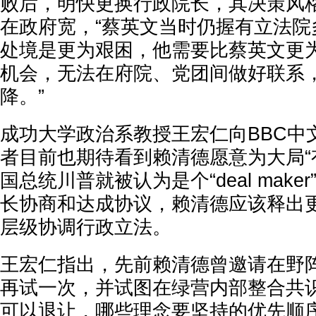
败后，明快更换行政院长，其决策风
在政府宽，“蔡英文当时仍握有立法院
处境是更为艰困，他需要比蔡英文更
机会，无法在府院、党团间做好联系
降。”
成功大学政治系教授王宏仁向BBC中
者目前也期待看到赖清德愿意为大局“
国总统川普就被认为是个“deal mak
长协商和达成协议，赖清德应该释出
层级协调行政立法。
王宏仁指出，先前赖清德曾邀请在野
再试一次，并试图在绿营内部整合共识
可以退让，哪些理念要坚持的优先顺序