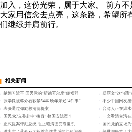
加入，这份光荣，属于大家。 前方不
大家用信念去点亮，这条路，希望所
们继续并肩前行。
相关新闻
献媚习近平 国民党的“斯德哥尔摩”症候群
郑丽文“这句话
张学良被蒋介石软禁54年 晚年亲述“4件事”
不少中国网友感
表决通过弹劾赖清德提案
台湾人正在温水
国民党7立委赴中“接旨” 挡国安法案？
一文看清台湾在
正式提案弹劾总统 阻止赖清德变袁世凯
国民党的立场为
谁出卖了蒋介石？斩首轰炸背后的红色间谍
怒批国民党！大