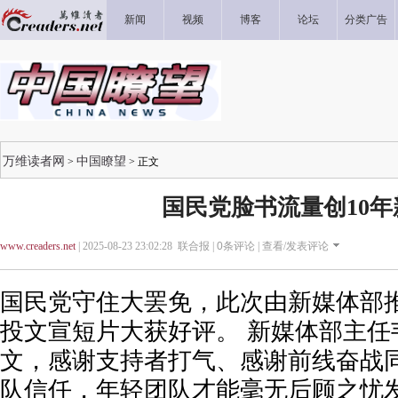
新闻
视频
博客
论坛
分类广告
万维读者网
中国瞭望
>
> 正文
国民党脸书流量创10年
www.creaders.net
| 2025-08-23 23:02:28 联合报 |
0
条评论 |
查看/发表评论
国民党守住大罢免，此次由新媒体部
投文宣短片大获好评。 新媒体部主任
文，感谢支持者打气、感谢前线奋战
队信任，年轻团队才能毫无后顾之忧