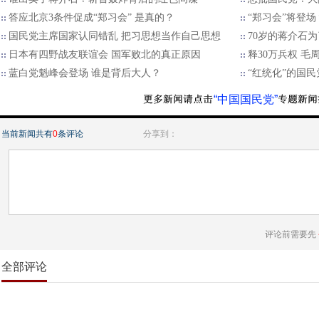
答应北京3条件促成“郑习会” 是真的？
“郑习会”将登
国民党主席国家认同错乱 把习思想当作自己思想
70岁的蒋介石
日本有四野战友联谊会 国军败北的真正原因
释30万兵权 毛
蓝白党魁峰会登场 谁是背后大人？
“红统化”的国
“中国国民党”
当前新闻共有
0
条评论
分享到：
评论前需要先
全部评论