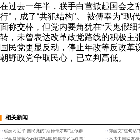
在过去一年半，联手白营掀起国会之乱
行”，成了“共犯结构”。 被傅奉为“现
面称交棒，但党内要角犹在“夭鬼假细
转，未曾表达改革政党路线的积极主张
国民党更显反动，停止年改等反改革
朝野政党争取民心，已立判高低。
相关新闻
献媚习近平 国民党的“斯德哥尔摩”症候群
郑丽文“这句话
张学良被蒋介石软禁54年 晚年亲述“4件事”
不少中国网友感