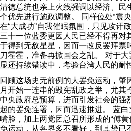
清德总统也亲上火线强调以经济、民
个优先进行施政调整。 同样位处“震
在“大成功”自我催眠氛围，只见攻讦
三十一位蓝委更因人民已经不得再对
于得到无敌星星，因而一改反罢拜票
刀霍霍，准备再掀国会之乱。 对于大
显还持续错读中，考验台湾人民的耐
回顾这场史无前例的大罢免运动，肇
月开始一连串的毁宪乱政之举，尤其
中央政府总预算，进而引发社会的强
起的罢免连署，因而迅速推进。 蓝白
嘴脸，加上两党团总召所形成的“傅黄
免运动，从各界多不看好，到其势已不