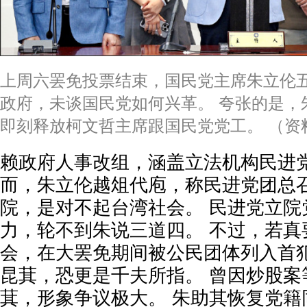
上周六罢免投票结束，国民党主席朱立伦
政府，未谈国民党如何兴革。 夸张的是，
即刻释放柯文哲主席跟国民党党工。 （资
赖政府人事改组，涵盖立法机构民进党
而，朱立伦越俎代庖，称民进党团总
院，是对不起台湾社会。 民进党立院
力，轮不到朱说三道四。 不过，若真
会，在大罢免期间被公民团体列入首
昆萁，恐更是千夫所指。 曾因炒股案
萁，形象争议极大。 朱助其恢复党籍