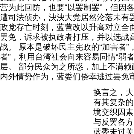
营为此回防，也要“以罢制罢”，但因
遭司法侦办，泱泱大党居然沦落未有罢
政党存亡时刻，蓝营改以升高对立全
罢免，诉求被执政者打压，并以选战
战。 原本是破坏民主宪政的“加害者”
者”，利用台湾社会向来容易同情“弱
层。 部分民众为之所惑，加上不满赖
内外情势作为，蓝委们侥幸逃过罢免
换言之，大
有其复杂的
境交织因素
与反罢各方
蓝委未过关