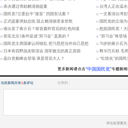
表决通过弹劾赖清德提案
台湾人正在温水
国民党7立委赴中“接旨” 挡国安法案？
一文看清台湾在
正式提案弹劾总统 阻止赖清德变袁世凯
国民党的立场为
谁出卖了蒋介石？斩首轰炸背后的红色间谍
怒批国民党！大
答应北京3条件促成“郑习会” 是真的？
“郑习会”将登
国民党主席国家认同错乱 把习思想当作自己思想
70岁的蒋介石
日本有四野战友联谊会 国军败北的真正原因
释30万兵权 毛
蓝白党魁峰会登场 谁是背后大人？
“红统化”的国
“中国国民党”
当前新闻共有
1
条评论
分享到：
评论前需要先