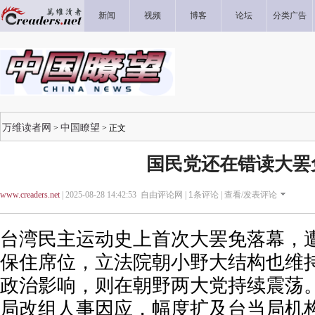
新闻
视频
博客
论坛
分类广告
万维读者网
中国瞭望
>
> 正文
国民党还在错读大罢
www.creaders.net
| 2025-08-28 14:42:53 自由评论网 |
1
条评论 |
查看/发表评论
台湾民主运动史上首次大罢免落幕，
保住席位，立法院朝小野大结构也维
政治影响，则在朝野两大党持续震荡。
局改组人事因应，幅度扩及台当局机