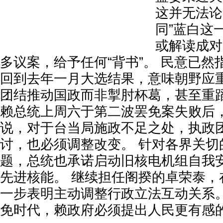
这并无法论
同”蓝白这
或解读成对
多议案，给予任何“背书”。 民意已
回到去年一月大选结果，意味朝野应
团结推动国政而非掣肘杯葛，甚至重
赖总统上周六于第二波罢免案失败后
说，对于台当局施政不足之处，执政
讨，也必须调整改变。 针对各界关切
题，总统也承诺启动旧核电机组自我
先进核能。 继续担任阁揆的卓荣泰，
一步表明主动调整行政立法互动关系。
免时代，赖政府必须提出人民更有感