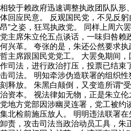
相较于赖政府迅速调整执政团队队形
体回应民意。 反观国民党，不见反躬
昂”之姿，狂骂执政党。 同样上周六
党主席朱立伦五点谈话，一味归咎赖
何兴革。 夸张的是，朱还公然要求执
哲主席跟国民党党工。 大罢免期间，
作司法，进行政治打压，投票已结束
击司法。 明知牵涉伪造联署的组织性
刻释放。 朱黑白颠倒，又变造所谓“
治资本。 视法律如无物，正是朱立伦
党地方党部因涉幽灵连署，党工被约
集北检前施压放人。 明明违法联署在
卸责，攻击司法当政治动员工具，朱