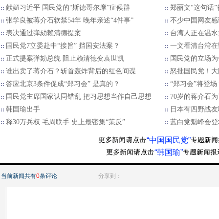
献媚习近平 国民党的“斯德哥尔摩”症候群
郑丽文“这句话
张学良被蒋介石软禁54年 晚年亲述“4件事”
不少中国网友感
表决通过弹劾赖清德提案
台湾人正在温水
国民党7立委赴中“接旨” 挡国安法案？
一文看清台湾在
正式提案弹劾总统 阻止赖清德变袁世凯
国民党的立场为
谁出卖了蒋介石？斩首轰炸背后的红色间谍
怒批国民党！大
答应北京3条件促成“郑习会” 是真的？
“郑习会”将登
国民党主席国家认同错乱 把习思想当作自己思想
70岁的蒋介石
韩国瑜出手
日本有四野战友
释30万兵权 毛周联手 史上最密集“策反”
蓝白党魁峰会登
“中国国民党”
“韩国瑜”
当前新闻共有
0
条评论
分享到：