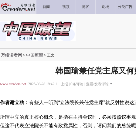
新闻
视频
博客
论坛
分类广告
万维读者网
中国瞭望
>
> 正文
韩国瑜兼任党主席又何
www.creaders.net
| 2025-08-28 19:42:11 上报 |
0
条评论 |
查看/发表评论
作者
谢立功：
有些人一听到“立法院长兼任党主席”就反射性说
所谓中立的真正核心概念，是指在主持会议时，必须按照议事规
但这不代表立法院长不能有政党属性，否则，请问我们的总统呢