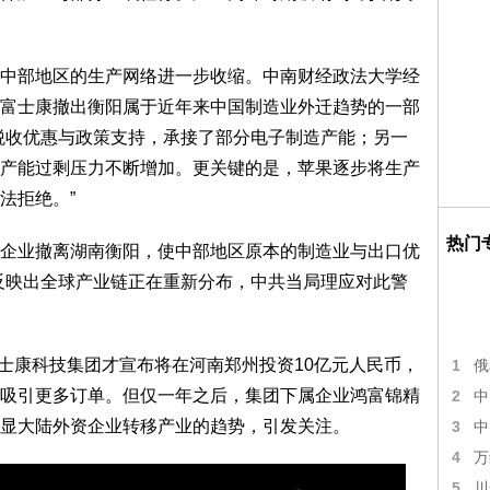
部地区的生产网络进一步收缩。中南财经政法大学经
富士康撤出衡阳属于近年来中国制造业外迁趋势的一部
税收优惠与政策支持，承接了部分电子制造产能；另一
产能过剩压力不断增加。更关键的是，苹果逐步将生产
法拒绝。”
热门
业撤离湖南衡阳，使中部地区原本的制造业与出口优
反映出全球产业链正在重新分布，中共当局理应对此警
士康科技集团才宣布将在河南郑州投资10亿元人民币，
1
俄
吸引更多订单。但仅一年之后，集团下属企业鸿富锦精
2
中
显大陆外资企业转移产业的趋势，引发关注。
3
中
4
万
5
川