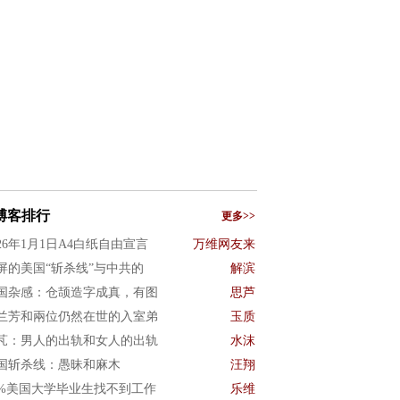
博客排行
更多>>
026年1月1日A4白纸自由宣言
万维网友来
屏的美国“斩杀线”与中共的
解滨
国杂感：仓颉造字成真，有图
思芦
兰芳和兩位仍然在世的入室弟
玉质
芃：男人的出轨和女人的出轨
水沫
国斩杀线：愚昧和麻木
汪翔
0%美国大学毕业生找不到工作
乐维