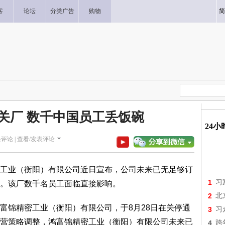
客
论坛
分类广告
购物
简
关厂 数千中国员工丢饭碗
24
评论 |
查看/发表评论
业（衡阳）有限公司近日宣布，公司未来已无足够订
1
习
。该厂数千名员工面临直接影响。
2
北
锦精密工业（衡阳）有限公司，于8月28日在关停通
3
习
营策略调整，鸿富锦精密工业（衡阳）有限公司未来已
4
跨