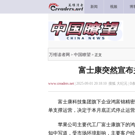
新闻
视频
博
万维读者网
中国瞭望
>
> 正文
富士康突然宣布
www.creaders.net
| 2025-09-01 20:18:10 搜狐 大纪元 |
0
条
富士康科技集团旗下企业鸿富锦精密工
单支撑运营，决定于本月底正式停止运营
苹果公司主要代工厂富士康旗下的鸿富
知中写道，受市场环境影响，主要客户经