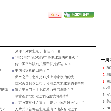
19
热评：对付北京 川普自有一套
“川普川普 我好难过” 嘲讽北京的神曲火了
一周
传中国字节跳动拟砸千亿抢辉达H200
1
2
片
中国买家真的回来了？
2
刷
稀土之后，北京把它推上地缘政治前线
3
回
这家美国初创公司，可能是未来北京的眼中钉
4
梅
震撼弹
逼近美国门户！北京发力开启危险之路
5
安
喉舌连发4文 习近平陷困境向美求和
6
美
北京收获意外之喜：川普为中国科研送“大礼”
7
7
眠？
刀片式斩首将在北京重演？他点名习近平