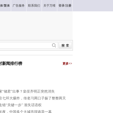
体
/
繁体
广告服务
联系我们
关于万维
登录
/
注册
小时新闻排行榜
更多>>
家“储君”出事？皇侄齐明正突然消失
京七环大爆炸，传老习两口子躲了整整两天
走错“关键一步” 渐失话语权
年夜，中国多个大城市现诡异一幕