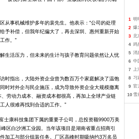
1
明
从事机械维护多年的裴先生。他表示：“公司的处理
2
爆
给予补偿，但我年纪偏大了，再去深圳、惠州重新开始
3
北
工作。”
4
鸡
5
消
生活压力，但未来的生计与孩子教育问题依然让人忧
6
中
7
上
8
习
时指出，大陆外资企业曾为数百万个家庭解决了温饱
9
官
同时对外企与民企施压，成为导致外资企业大规模撤离
10
雪
本、劳动力成本、融资成本都很高，再加上全球产业链
工人很难再找到合适的工作。”
富士康科技集团下属的重要子公司，总投资额9900万美
市雁峰区白沙洲工业园。当年该项目是湖南省重点招商引
件加工与部分组装任务。厂区高峰时期吸纳约3万名员