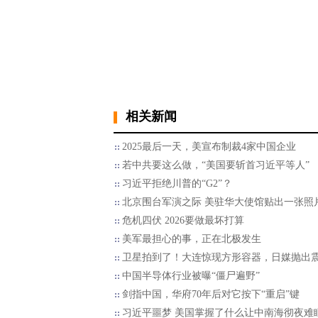
相关新闻
2025最后一天，美宣布制裁4家中国企业
若中共要这么做，“美国要斩首习近平等人”
习近平拒绝川普的“G2”？
北京围台军演之际 美驻华大使馆贴出一张照
危机四伏 2026要做最坏打算
美军最担心的事，正在北极发生
卫星拍到了！大连惊现方形容器，日媒抛出
中国半导体行业被曝“僵尸遍野”
剑指中国，华府70年后对它按下“重启”键
习近平噩梦 美国掌握了什么让中南海彻夜难