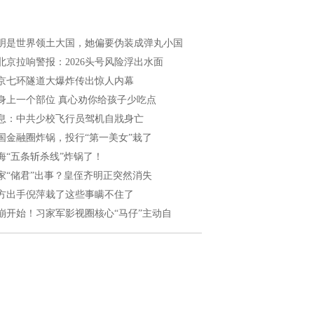
明是世界领土大国，她偏要伪装成弹丸小国
北京拉响警报：2026头号风险浮出水面
京七环隧道大爆炸传出惊人内幕
身上一个部位 真心劝你给孩子少吃点
息：中共少校飞行员驾机自戕身亡
国金融圈炸锅，投行“第一美女”栽了
海“五条斩杀线”炸锅了！
家“储君”出事？皇侄齐明正突然消失
方出手倪萍栽了这些事瞒不住了
崩开始！习家军影视圈核心“马仔”主动自