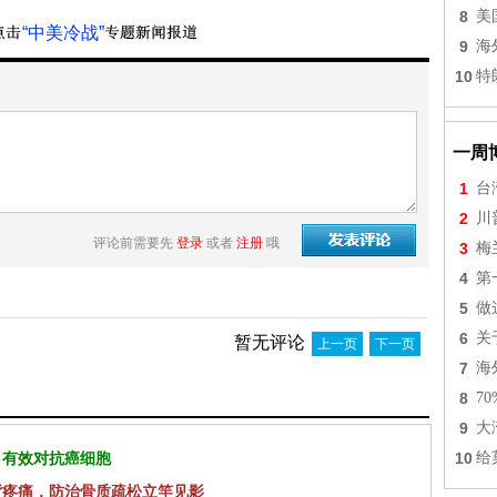
8
美
“中美冷战”
9
海
10
特
一周
1
台
2
川
评论前需要先
登录
或者
注册
哦
3
梅
4
第
5
做
6
关
暂无评论
上一页
下一页
7
海
8
7
9
大
 有效对抗癌细胞
10
给
背疼痛，防治骨质疏松立竿见影