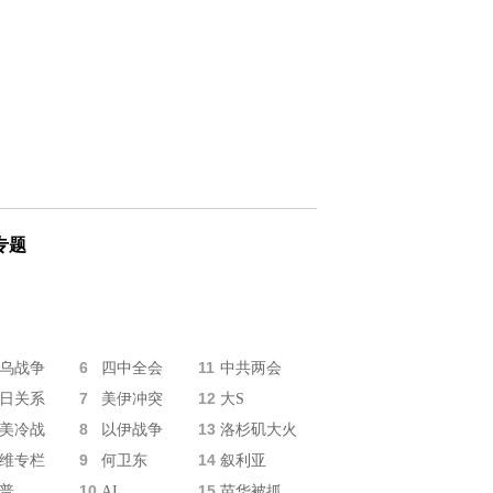
专题
6
11
乌战争
四中全会
中共两会
7
12
日关系
美伊冲突
大S
8
13
美冷战
以伊战争
洛杉矶大火
9
14
维专栏
何卫东
叙利亚
10
15
普
AI
苗华被抓