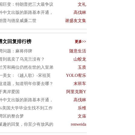
国巨变：特朗普把三大最争议
文礼
外中文出版的新路基本开通，
高伐林
朗普与德皇威廉二世
谢盛友文集
博文回复排行榜
更多>>
湾问题：麻将停牌
随意生活
普到底卖了乌克兰没有？
山蛟龙
兰芳和兩位仍然在世的入室弟
玉质
一美女：《越人歌》-宋祖英
YOLO宥乐
这道题，知道明年你要去哪？
末班车
于离岸爱国
阿里克斯Y
外中文出版的新路基本开通，
高伐林
0%美国大学毕业生找不到工作
乐维
湾区的整合梦
文庙
菓趣的回复，你至少有放风的
renweida