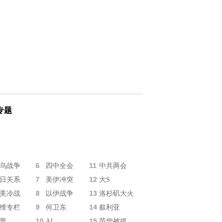
专题
6
11
乌战争
四中全会
中共两会
7
12
日关系
美伊冲突
大S
8
13
美冷战
以伊战争
洛杉矶大火
9
14
维专栏
何卫东
叙利亚
10
15
普
AI
苗华被抓