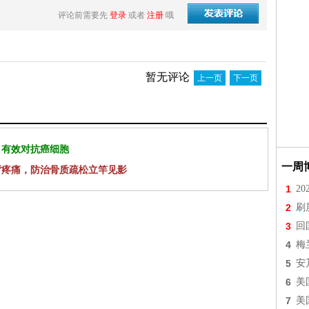
评论前需要先
登录
或者
注册
哦
暂无评论
上一页
下一页
 有效对抗癌细胞
一周
背疼痛，防治骨质疏松立竿见影
1
2
2
刷
3
回
4
梅
5
安
6
美
7
美