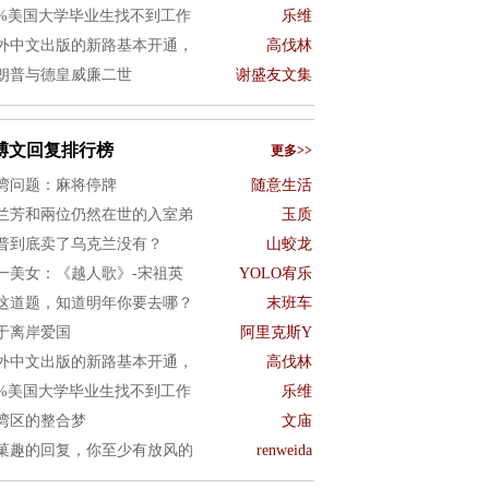
0%美国大学毕业生找不到工作
乐维
外中文出版的新路基本开通，
高伐林
朗普与德皇威廉二世
谢盛友文集
博文回复排行榜
更多>>
湾问题：麻将停牌
随意生活
兰芳和兩位仍然在世的入室弟
玉质
普到底卖了乌克兰没有？
山蛟龙
一美女：《越人歌》-宋祖英
YOLO宥乐
这道题，知道明年你要去哪？
末班车
于离岸爱国
阿里克斯Y
外中文出版的新路基本开通，
高伐林
0%美国大学毕业生找不到工作
乐维
湾区的整合梦
文庙
菓趣的回复，你至少有放风的
renweida