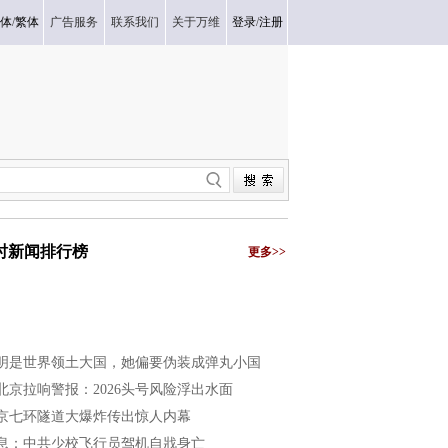
体
/
繁体
广告服务
联系我们
关于万维
登录
/
注册
小时新闻排行榜
更多>>
明是世界领土大国，她偏要伪装成弹丸小国
北京拉响警报：2026头号风险浮出水面
京七环隧道大爆炸传出惊人内幕
息：中共少校飞行员驾机自戕身亡