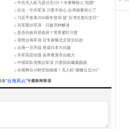
中共无人机飞进台北101？专家曝惊人“陷阱”
社论：中共军演 川普不担心 台湾就要担心了
习近平发表2026新年贺词 提“台湾光复纪念日”
共军围台军演 日媒另种解读
是否仿效拜登政府？世界紧盯川普
突然台海军演 日专家曝北京背后目的
台海一旦开战 将成日本大问题
​共军高层动荡 各界看衰夺台能力
中国军队突围台军演 川普回应藏着蹊跷
央视释出10秒空拍画面！无人机“俯瞰台北101”
“台海风云”