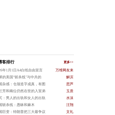
博客排行
更多>>
026年1月1日A4白纸自由宣言
万维网友来
屏的美国“斩杀线”与中共的
解滨
国杂感：仓颉造字成真，有图
思芦
兰芳和兩位仍然在世的入室弟
玉质
芃：男人的出轨和女人的出轨
水沫
国斩杀线：愚昧和麻木
汪翔
国巨变：特朗普把三大最争议
文礼