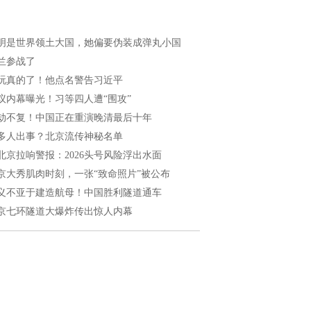
明是世界领土大国，她偏要伪装成弹丸小国
兰参战了
玩真的了！他点名警告习近平
议内幕曝光！习等四人遭“围攻”
劫不复！中国正在重演晚清最后十年
多人出事？北京流传神秘名单
北京拉响警报：2026头号风险浮出水面
京大秀肌肉时刻，一张“致命照片”被公布
义不亚于建造航母！中国胜利隧道通车
京七环隧道大爆炸传出惊人内幕