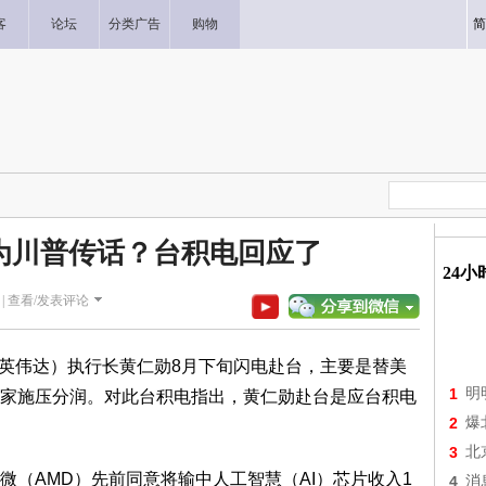
客
论坛
分类广告
购物
简
为川普传话？台积电回应了
24
|
查看/发表评论
译英伟达）执行长黄仁勋8月下旬闪电赴台，主要是替美
1
明
家施压分润。对此台积电指出，黄仁勋赴台是应台积电
2
爆
3
北
AMD）先前同意将输中人工智慧（AI）芯片收入1
4
消