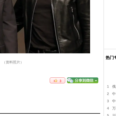
热门
（资料照片）
3
1
俄
2
中
3
中
4
万
5
川