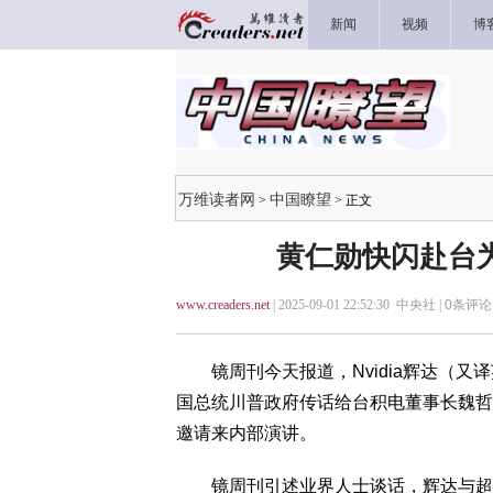
新闻
视频
博
万维读者网
中国瞭望
>
> 正文
黄仁勋快闪赴台
www.creaders.net
| 2025-09-01 22:52:30 中央社 |
0
条评论 
镜周刊今天报道，Nvidia辉达（又
国总统川普政府传话给台积电董事长魏哲
邀请来内部演讲。
镜周刊引述业界人士谈话，辉达与超微（