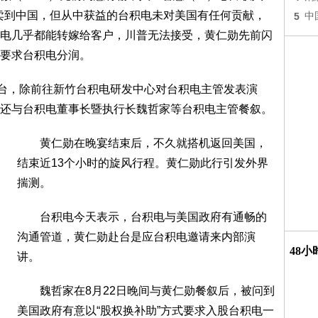
片卖到中国，但从中获益的台积电未对美国有任何贡献，
5
中
电几乎都能转嫁给客户，川普无法接受，黄仁勋先前闪
要求台积电分润。
台，除前往新竹台积电研发中心对台积电主管发表演
还与台积电董事长暨执行长魏哲家等台积电主管餐叙。
黄仁勋在晚宴结束后，不久就搭机返回美国，
结束近13个小时的旋风行程。黄仁勋此行引发外界
揣测。
台积电今天表示，台积电与美国政府有通畅的
沟通管道，黄仁勋赴台是应台积电邀请来内部演
48
讲。
魏哲家在8月22日晚间与黄仁勋餐叙后，被问到
美国政府有意以“股权换补助”方式要求入股台积电一