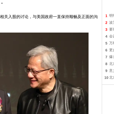
”
1
明
关入股的讨论，与美国政府一直保持顺畅及正面的沟
2
波
3
要
4
会
5
万
6
更
7
爆
8
北
9
意
10
北