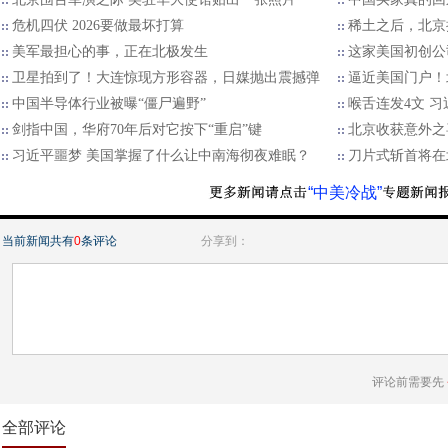
危机四伏 2026要做最坏打算
稀土之后，北京
美军最担心的事，正在北极发生
这家美国初创公
卫星拍到了！大连惊现方形容器，日媒抛出震撼弹
逼近美国门户！
中国半导体行业被曝“僵尸遍野”
喉舌连发4文 
剑指中国，华府70年后对它按下“重启”键
北京收获意外之
习近平噩梦 美国掌握了什么让中南海彻夜难眠？
刀片式斩首将在
“中美冷战”
当前新闻共有
0
条评论
分享到：
评论前需要先
全部评论