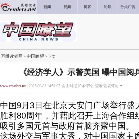
新闻
视频
博客
论坛
分类广告
万维读者网
中国瞭望
>
> 正文
《经济学人》示警美国 曝中国阅
www.creaders.net
| 2025-09-03 14:51:07 自由时报 |
0
条评论 |
查看/发表评论
中国9月3日在北京天安门广场举行盛
胜利80周年，并藉此召开上海合作组
吸引多国元首与政府首脑齐聚中国。
这场外交与军事大秀，对中国国家主