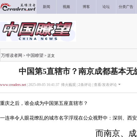
新闻
视频
博客
论坛
分类广告
万维读者网
中国瞭望
>
> 正文
中国第5直辖市？南京成都基本无缘
www.creaders.net
| 2025-09-05 16:41:37 烽火巍观 |
2
条评论 |
查看/发表评论
重庆之后，谁会成为中国第五座直辖市？
一连串令人眼花缭乱的城市名字浮现在公众视野中：深圳、西安
而南京、成