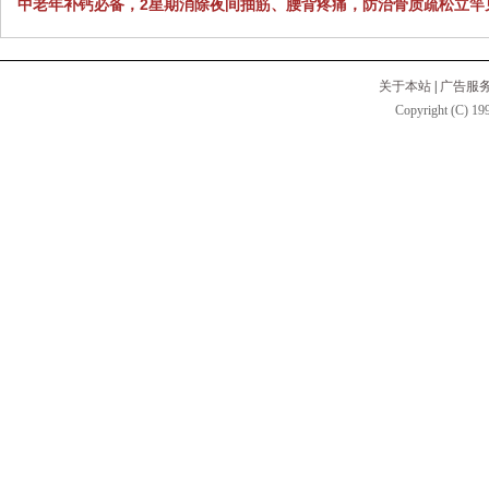
中老年补钙必备，2星期消除夜间抽筋、腰背疼痛，防治骨质疏松立竿
关于本站
|
广告服
Copyright (C) 199