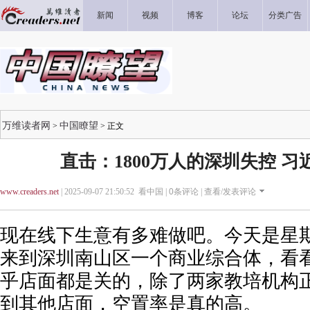
新闻
视频
博客
论坛
分类广告
万维读者网
中国瞭望
>
> 正文
直击：1800万人的深圳失控 
www.creaders.net
| 2025-09-07 21:50:52 看中国 |
0
条评论 |
查看/发表评论
现在线下生意有多难做吧。今天是星期
来到深圳南山区一个商业综合体，看
乎店面都是关的，除了两家教培机构
到其他店面，空置率是真的高。