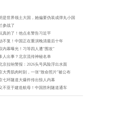
明是世界领土大国，她偏要伪装成弹丸小国
兰参战了
玩真的了！他点名警告习近平
劫不复！中国正在重演晚清最后十年
议内幕曝光！习等四人遭“围攻”
多人出事？北京流传神秘名单
北京拉响警报：2026头号风险浮出水面
京大秀肌肉时刻，一张“致命照片”被公布
京七环隧道大爆炸传出惊人内幕
义不亚于建造航母！中国胜利隧道通车