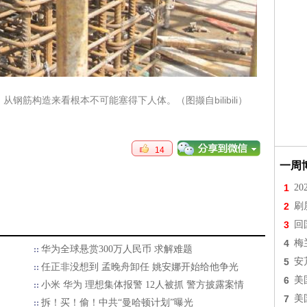
筋构造来看根本不可能塞得下人体。（图撷自bilibili）
14
一周
1
2
2
刷
3
回
4
梅
华为全球悬赏300万人民币 求解难题
5
安
任正非没想到 孟晚舟卸任 姚安娜开始给他争光
6
美
小米 华为 理想集体报警 12人被抓 警方披露案情
7
美
拆！买！偷！中共“曼哈顿计划”曝光