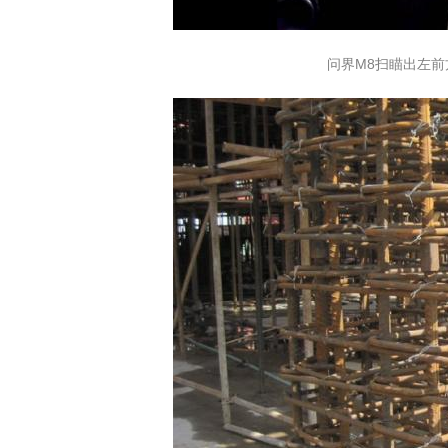
问界M8扫瞄出左