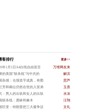
博客排行
更多>>
026年1月1日A4白纸自由宣言
万维网友来
屏的美国“斩杀线”与中共的
解滨
国杂感：仓颉造字成真，有图
思芦
兰芳和兩位仍然在世的入室弟
玉质
芃：男人的出轨和女人的出轨
水沫
国斩杀线：愚昧和麻木
汪翔
国巨变：特朗普把三大最争议
文礼