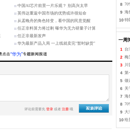
8
7
中国AI芯片前景一片乐观？ 别高兴太早
9
海
英伟达重返中国市场的优势或许很短命
10
特
从孟晚舟的角色转变，看中国的民意觉醒
任正非料算力将过剩 曝华为无力研量子计算
态
任正非最新发声
一周
华为最新产品入局 一上线就卖完“暂时缺货”
1
台
“华为”
2
梅
3
川
4
第
5
做
6
关
7
海
8
7
评论前需要先
登录
或者
注册
哦
9
大
10
给