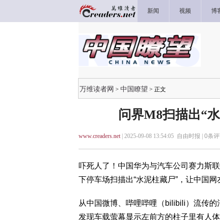
新闻
视频
博
万维读者网
中国瞭望
>
> 正文
问界M8扫描出“
www.creaders.net
| 2025-09-08 13:54:05 自由时报 |
0
条评
吓死人了！中国华为与汽车公司赛力斯联
下停车场扫描出“水泥柱藏尸”，让中国
从中国微博、哔哩哔哩（bilibili）
发现车载萤幕显示左前方的柱子里有人体