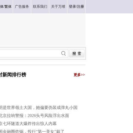
体
/
繁体
广告服务
联系我们
关于万维
登录
/
注册
小时新闻排行榜
更多>>
明是世界领土大国，她偏要伪装成弹丸小国
北京拉响警报：2026头号风险浮出水面
京七环隧道大爆炸传出惊人内幕
国金融圈炸锅，投行“第一美女”栽了