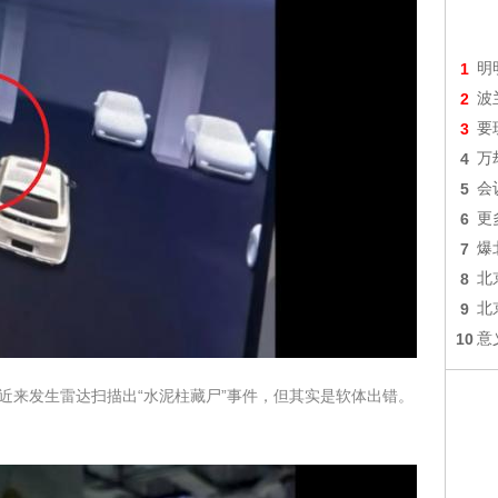
1
明
2
波
3
要
4
万
5
会
6
更
7
爆
8
北
9
北
10
意
近来发生雷达扫描出“水泥柱藏尸”事件，但其实是软体出错。