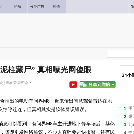
客
论坛
分类广告
购物
简
水泥柱藏尸” 真相曝光网傻眼
24
论 |
查看/发表评论
合推出的电动车问界M8，近来传出智慧驾驶雷达在地
1
明
网友惊呼连连，但真相其实是软体辨识错误。
2
爆
流传的消息可以看到．有问界M8车主开进地下停车场后，赫然
3
北
，随即引发网络热议，不少人直呼要赶快报警，还有民
4
中