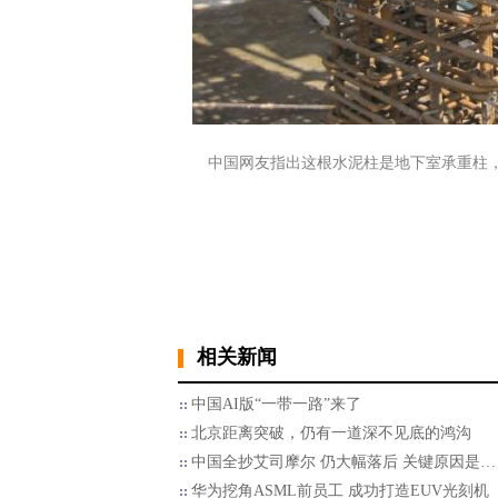
中国网友指出这根水泥柱是地下室承重柱，从钢
相关新闻
中国AI版“一带一路”来了
北京距离突破，仍有一道深不见底的鸿沟
中国全抄艾司摩尔 仍大幅落后 关键原因是…
华为挖角ASML前员工 成功打造EUV光刻机