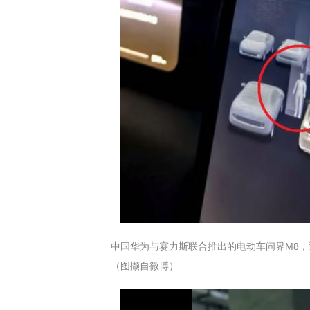
中国华为与赛力斯联合推出的电动车问界M8，
（图撷自微博）