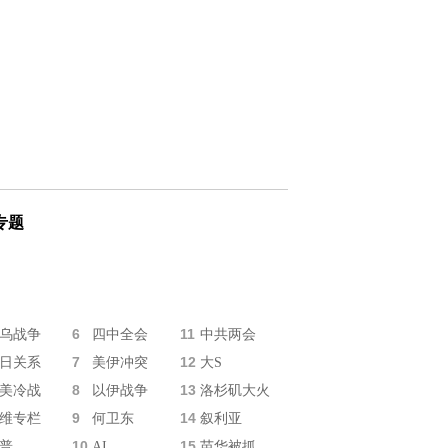
专题
6
11
乌战争
四中全会
中共两会
7
12
日关系
美伊冲突
大S
8
13
美冷战
以伊战争
洛杉矶大火
9
14
维专栏
何卫东
叙利亚
10
15
普
AI
苗华被抓