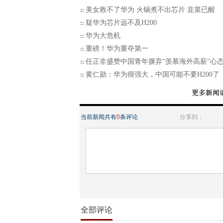
美女救不了华为 火锅煮不出芯片 韭菜已醒
疑华为芯片远不及H200
华为大危机
重磅！华为重夺第一
任正非盛赞中国青年摒弃“羡慕海外高薪”心
黄仁勋：华为很强大，中国可能不要H200了
当前新闻共有
0
条评论
分享到：
全部评论