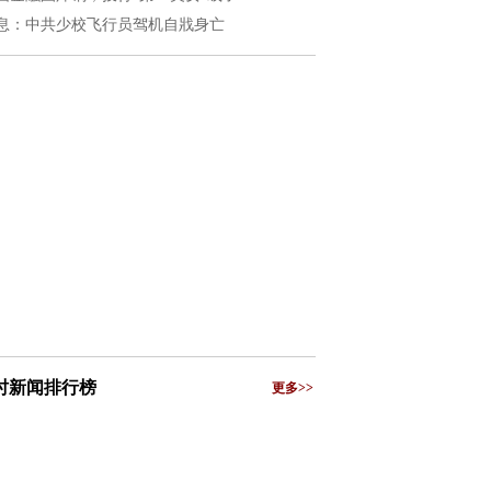
息：中共少校飞行员驾机自戕身亡
小时新闻排行榜
更多>>