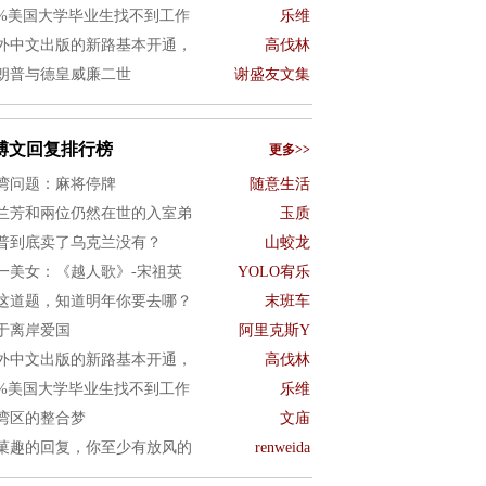
0%美国大学毕业生找不到工作
乐维
外中文出版的新路基本开通，
高伐林
朗普与德皇威廉二世
谢盛友文集
博文回复排行榜
更多>>
湾问题：麻将停牌
随意生活
兰芳和兩位仍然在世的入室弟
玉质
普到底卖了乌克兰没有？
山蛟龙
一美女：《越人歌》-宋祖英
YOLO宥乐
这道题，知道明年你要去哪？
末班车
于离岸爱国
阿里克斯Y
外中文出版的新路基本开通，
高伐林
0%美国大学毕业生找不到工作
乐维
湾区的整合梦
文庙
菓趣的回复，你至少有放风的
renweida