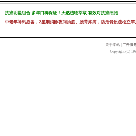
抗癌明星组合 多年口碑保证！天然植物萃取 有效对抗癌细胞
中老年补钙必备，2星期消除夜间抽筋、腰背疼痛，防治骨质疏松立竿
关于本站
|
广告服
Copyright (C) 199