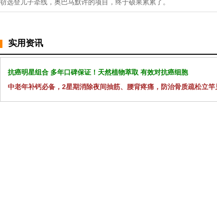
窃选登儿子牵线，奥巴马默许的项目，终于硕果累累了。
实用资讯
抗癌明星组合 多年口碑保证！天然植物萃取 有效对抗癌细胞
中老年补钙必备，2星期消除夜间抽筋、腰背疼痛，防治骨质疏松立竿