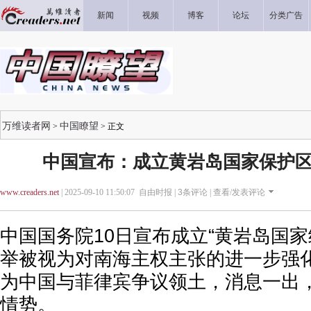
新闻
视频
博客
论坛
分类广告
万维读者网
中国瞭望
>
> 正文
中国宣布：成立黄岩岛国家保护区
www.creaders.net
| 2025-09-10 11:50:07 自由时报 |
3
条评论 |
查看/发表评论
中国国务院10日宣布成立“黄岩岛国家
举被视为对南海主权主张的进一步强
为中国与菲律宾争议领土，消息一出
情势。