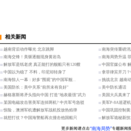
相关新闻
越南背后动作曝光 北京跳脚
南海突传重磅消
南海交锋！美驱逐舰现身黄岩岛
南海局势升温 
解放军是纸老虎 真正能打的舰船只有120艘
中国官媒公布 
中国以为稳了 不料，印尼却转身了
拿菲律宾开刀？
南海惊人一幕：好多“围观”的中国军舰...
挑战北京 越南
美国防长：美中关系“前所未有良好”
美中防长通话
赫格塞斯将矛头指向中国 打造“地表最强”武力
美国大兵真来了
某国电磁攻击害美军连掉两机? 中共军号急驳
美军P-8A巡逻
惊险，澳洲军机遭解放军战机投放热焰弹
中国巩固控制黄
就想打仗？中国海警船再次撞击他国船只
解放军诡秘新技
“南海局势”