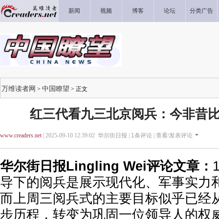
新闻
视频
博客
论坛
分类广告
万维读者网
中国瞭望
>
> 正文
红三代看九三北京阅兵：今非昔比
www.creaders.net
| 2025-09-10 12:39:02 华尔街日报 |
1
条评论 |
查看/发表评论
华尔街日报Lingling Wei评论文章：
导下的阅兵是展示现代化、军事实力
而上周三阅兵式的主要目标似乎已经
步历程，转变为巩固一位领导人的权