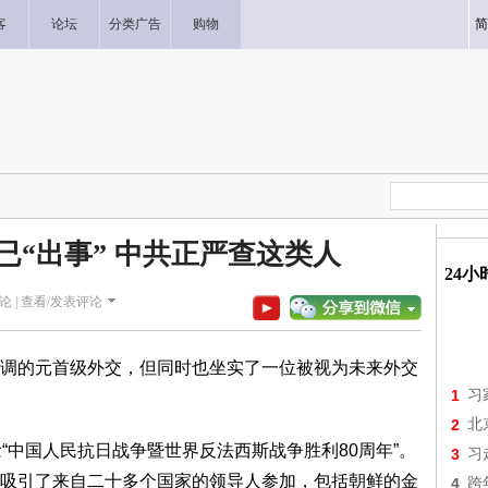
客
论坛
分类广告
购物
简
已“出事” 中共正严查这类人
24
论 |
查看/发表评论
调的元首级外交，但同时也坐实了一位被视为未来外交
1
习
2
北
“中国人民抗日战争暨世界反法西斯战争胜利80周年”。
3
习
吸引了来自二十多个国家的领导人参加，包括朝鲜的金
4
跨