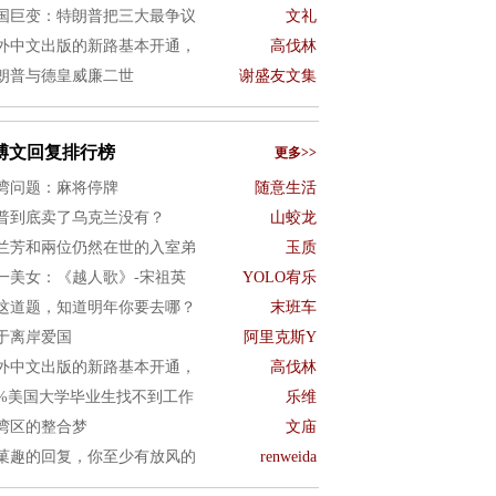
国巨变：特朗普把三大最争议
文礼
外中文出版的新路基本开通，
高伐林
朗普与德皇威廉二世
谢盛友文集
博文回复排行榜
更多>>
湾问题：麻将停牌
随意生活
普到底卖了乌克兰没有？
山蛟龙
兰芳和兩位仍然在世的入室弟
玉质
一美女：《越人歌》-宋祖英
YOLO宥乐
这道题，知道明年你要去哪？
末班车
于离岸爱国
阿里克斯Y
外中文出版的新路基本开通，
高伐林
0%美国大学毕业生找不到工作
乐维
湾区的整合梦
文庙
菓趣的回复，你至少有放风的
renweida