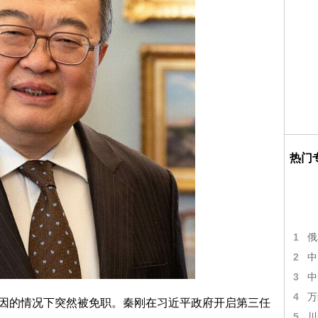
热门
1
俄
2
中
3
中
4
万
明原因的情况下突然被免职。秦刚在习近平政府开启第三任
5
川