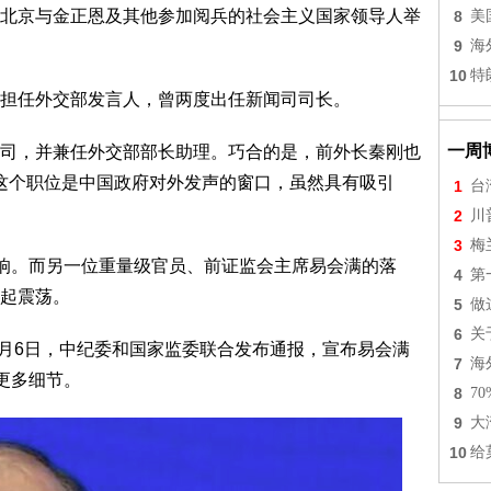
北京与金正恩及其他参加阅兵的社会主义国家领导人举
8
美
9
海
10
特
担任外交部发言人，曾两度出任新闻司司长。
一周
司，并兼任外交部部长助理。巧合的是，前外长秦刚也
长。这个职位是中国政府对外发声的窗口，虽然具有吸引
1
台
2
川
3
梅
反响。而另一位重量级官员、前证监会主席易会满的落
4
第
起震荡。
5
做
6
关
9月6日，中纪委和国家监委联合发布通报，宣布易会满
7
海
更多细节。
8
7
9
大
10
给