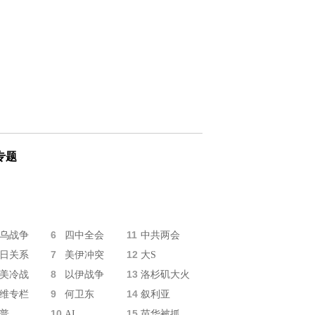
专题
6
11
乌战争
四中全会
中共两会
7
12
日关系
美伊冲突
大S
8
13
美冷战
以伊战争
洛杉矶大火
9
14
维专栏
何卫东
叙利亚
10
15
普
AI
苗华被抓