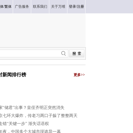
体
/
繁体
广告服务
联系我们
关于万维
登录
/
注册
小时新闻排行榜
更多>>
家“储君”出事？皇侄齐明正突然消失
京七环大爆炸，传老习两口子躲了整整两天
走错“关键一步” 渐失话语权
年夜，中国多个大城市现诡异一幕