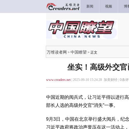
新闻
视频
博
万维读者网
中国瞭望
>
> 正文
坐实！高级外交官
www.creaders.net
| 2025-09-10 15:24:28 加美财经 |
0
条评
中国近期的阅兵式，让习近平得以进行高
部长人选的高级外交官“消失”一事。
9月3日，中国在北京举行盛大阅兵，纪念
习近平政府将政治声誉压在这一活动上，