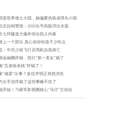
明是世界领土大国，她偏要伪装成弹丸小国
北京拉响警报：2026头号风险浮出水面
京七环隧道大爆炸传出惊人内幕
身上一个部位 真心劝你给孩子少吃点
息：中共少校飞行员驾机自戕身亡
国金融圈炸锅，投行“第一美女”栽了
海“五条斩杀线”炸锅了！
家“储君”出事？皇侄齐明正突然消失
方出手倪萍栽了这些事瞒不住了
崩开始！习家军影视圈核心“马仔”主动自