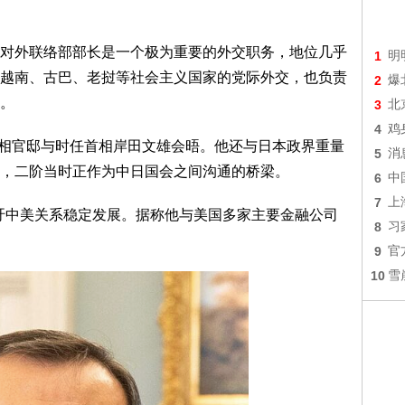
对外联络部部长是一个极为重要的外交职务，地位几乎
1
明
越南、古巴、老挝等社会主义国家的党际外交，也负责
2
爆
。
3
北
4
鸡
本首相官邸与时任首相岸田文雄会晤。他还与日本政界重量
5
消
，二阶当时正作为中日国会之间沟通的桥梁。
6
中
7
上
呼吁中美关系稳定发展。据称他与美国多家主要金融公司
8
习
9
官
10
雪