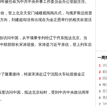
18年被任命为中共中央外事工作委员会办公室副主任。
身份，登上北京天安门城楼观阅阅兵式，与俄罗斯总统普
方向，刘建超却没有出现在为金正恩举行的相关欢迎活
人身份访问中国，从平壤乘专列经辽宁丹东抵达北京。当
中联部部长宋涛迎接。宋涛是习近平亲信，登上列车后
一周
1
2
2
刷
给予了隆重接待，特派宋涛赴辽宁沈阳火车站迎接金正
3
回
4
梅
5
安
后再度访问中国，抵达北京站时，受到中共中央政治局常
6
美
。
7
7