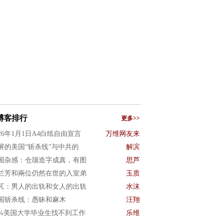
博客排行
更多>>
026年1月1日A4白纸自由宣言
万维网友来
屏的美国“斩杀线”与中共的
解滨
国杂感：仓颉造字成真，有图
思芦
兰芳和兩位仍然在世的入室弟
玉质
芃：男人的出轨和女人的出轨
水沫
国斩杀线：愚昧和麻木
汪翔
0%美国大学毕业生找不到工作
乐维