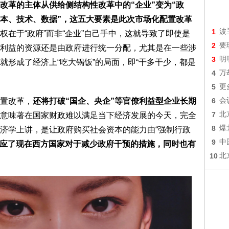
改革的主体从供给侧结构性改革中的“企业”变为“政
资本、技术、数据”，这五大要素是此次市场化配置改革
1
波
权在于“政府”而非“企业”自己手中，这就导致了即使是
2
要
利益的资源还是由政府进行统一分配，尤其是在一些涉
3
明
就形成了经济上“吃大锅饭”的局面，即“干多干少，都是
4
万
5
更
置改革，
还将打破“国企、央企”等官僚利益型企业长期
6
会
7
北
意味著在国家财政难以满足当下经济发展的今天，完全
8
爆
济学上讲，是让政府购买社会资本的能力由“强制行政
9
中
应了现在西方国家对于减少政府干预的措施，同时也有
10
北