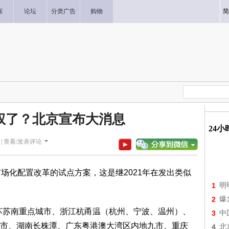
客
论坛
分类广告
购物
简
权了？北京宣布大消息
24
|
查看/发表评论
场化配置改革的试点方案，这是继2021年在发出类似
1
明
2
爆
苏苏南重点城市、浙江杭甬温（杭州、宁波、温州）、
3
中
市、湖南长株潭、广东粤港澳大湾区内地九市、重庆
4
北