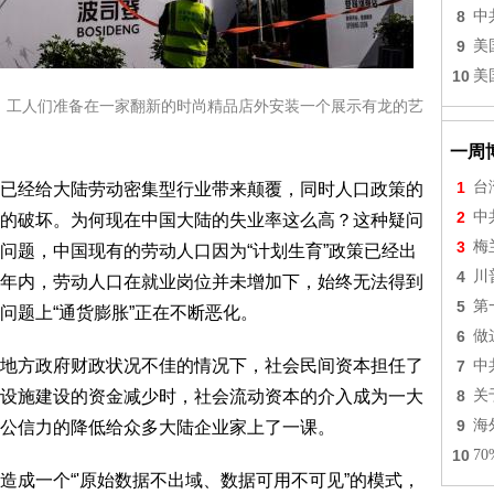
8
中
9
美
10
美
附近，工人们准备在一家翻新的时尚精品店外安装一个展示有龙的艺
一周
1
台
已经给大陆劳动密集型行业带来颠覆，同时人口政策的
2
中
的破坏。为何现在中国大陆的失业率这么高？这种疑问
3
梅
问题，中国现有的劳动人口因为“计划生育”政策已经出
4
川
年内，劳动人口在就业岗位并未增加下，始终无法得到
5
第
问题上“通货膨胀”正在不断恶化。
6
做
地方政府财政状况不佳的情况下，社会民间资本担任了
7
中
8
关
设施建设的资金减少时，社会流动资本的介入成为一大
9
海
公信力的降低给众多大陆企业家上了一课。
10
7
造成一个“'原始数据不出域、数据可用不可见”的模式，