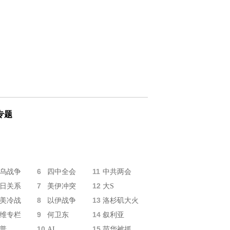
专题
6
11
乌战争
四中全会
中共两会
7
12
日关系
美伊冲突
大S
8
13
美冷战
以伊战争
洛杉矶大火
9
14
维专栏
何卫东
叙利亚
10
15
普
AI
苗华被抓