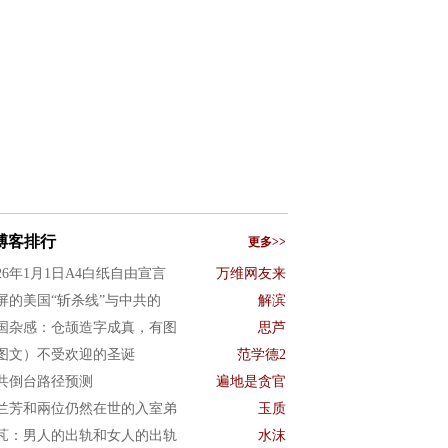
博客排行
更多>>
026年1月1日A4白纸自由宣言
万维网友来
屏的美国“斩杀线”与中共的
解滨
国杂感：仓颉造字成真，有图
思芦
图文）不受欢迎的圣诞
范学德2
共倒台路径预测
遍地是贪官
兰芳和兩位仍然在世的入室弟
玉质
芃：男人的出轨和女人的出轨
水沫