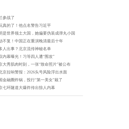
兰参战了
玩真的了！他点名警告习近平
明是世界领土大国，她偏要伪装成弹丸小国
劫不复！中国正在重演晚清最后十年
多人出事？北京流传神秘名单
议内幕曝光！习等四人遭“围攻”
京大秀肌肉时刻，一张“致命照片”被公布
北京拉响警报：2026头号风险浮出水面
国金融圈炸锅，投行“第一美女”栽了
京七环隧道大爆炸传出惊人内幕