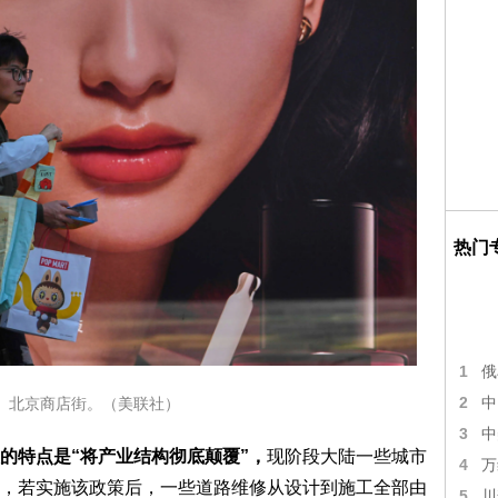
热门
1
俄
2
中
、北京商店街。（美联社）
3
中
的特点是“将产业结构彻底颠覆”，
现阶段大陆一些城市
4
万
，若实施该政策后，一些道路维修从设计到施工全部由
5
川