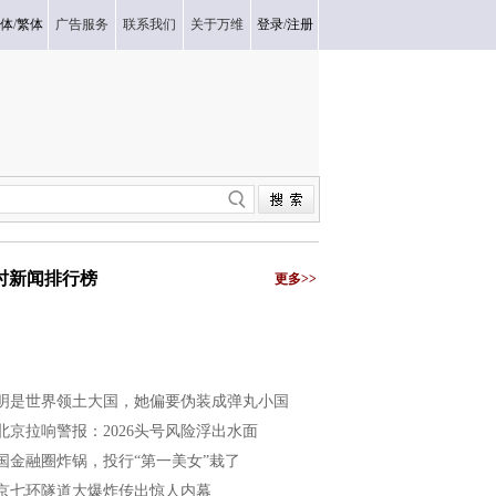
体
/
繁体
广告服务
联系我们
关于万维
登录
/
注册
小时新闻排行榜
更多>>
明是世界领土大国，她偏要伪装成弹丸小国
北京拉响警报：2026头号风险浮出水面
国金融圈炸锅，投行“第一美女”栽了
京七环隧道大爆炸传出惊人内幕