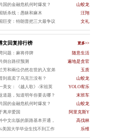
共国的金融危机何时爆发？
山蛟龙
国斩杀线：愚昧和麻木
汪翔
国巨变：特朗普把三大最争议
文礼
博文回复排行榜
更多>>
湾问题：麻将停牌
随意生活
共倒台路径预测
遍地是贪官
兰芳和兩位仍然在世的入室弟
玉质
普到底卖了乌克兰没有？
山蛟龙
一美女：《越人歌》-宋祖英
YOLO宥乐
这道题，知道明年你要去哪？
末班车
共国的金融危机何时爆发？
山蛟龙
于离岸爱国
阿里克斯Y
外中文出版的新路基本开通，
高伐林
0%美国大学毕业生找不到工作
乐维