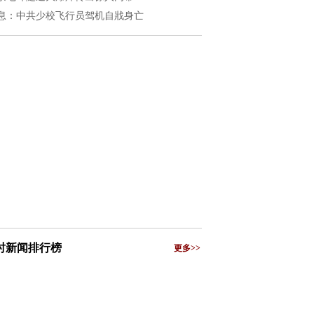
息：中共少校飞行员驾机自戕身亡
小时新闻排行榜
更多>>