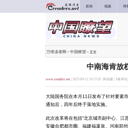
新闻
视频
博
万维读者网
中国瞭望
>
> 正文
中南海肯放
www.creaders.net
| 2025-09-12 10:17:05 风传媒 |
3
条评论 
大陆国务院在本月11日发布了针对要素市
通知后，四年后终于落地实施。
此次改革将在包括“北京城市副中心、江
安徽合肥都市圈、福建福厦泉、河南郑州