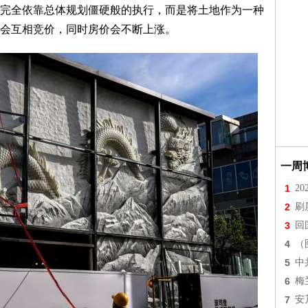
完全依靠总体规划僵硬般的执行，而是将土地作为一种
会互相竞价，同时房价会不断上涨。
一周
1
2
2
刷
3
回
4
（
5
中
6
梅
7
安