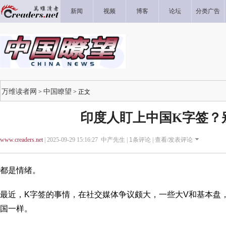
新闻
视频
博客
论坛
分类广告
万维读者网
中国瞭望
>
> 正文
印度人盯上中国K字签？
www.creaders.net
| 2025-09-29 15:16:27 中产先生 |
1
条评论 |
查看/发表评论
都是情绪。
最近，K字签的事情，在社交媒体争议颇大，一些大V和基本盘
国一样。